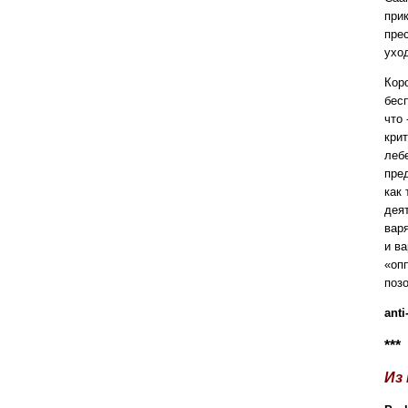
прик
прес
ухо
Коро
бес
что 
кри
леб
пре
как
дея
вар
и в
«оп
поз
anti
***
Из