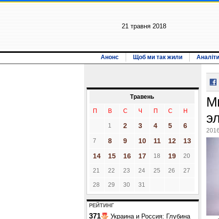
21 травня 2018
Анонс
Щоб ми так жили
Аналіт
Травень
М
П
В
С
Ч
П
С
Н
э
2
3
4
5
6
1
2016
8
9
10
11
12
13
7
14
15
16
17
19
18
20
21
22
23
24
25
26
27
28
29
30
31
РЕЙТИНГ
371
Украина и Россия: Глубина