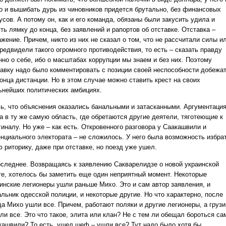
о и вышибать дурь из чиновников придется брутально, без финансовых
сов. А потому он, как и его команда, обязаны были закусить удила и
ть лямку до конца, без заявлений и рапортов об отставке. Отставка –
жение. Причем, никто из них не сказал о том, что не рассчитали силы и
редвидели такого огромного противодействия, то есть – сказать правду
нно о себе, ибо о масштабах коррупции мы знаем и без них. Поэтому
тавку надо было комментировать с позиции своей неспособности добежа
конца дистанции. Но в этом случае можно ставить крест на своих
ьнейших политических амбициях.
ь, что объяснения оказались банальными и затасканными. Аргументаци
а в ту же самую область, где обретаются другие деятели, тяготеющие к
иналу. Но уже – как есть. Откровенного разговора у Саакашвили и
енциального электората – не сложилось. У него была возможность избра
 риторику, даже при отставке, но поезд уже ушел.
оследнее. Возвращаясь к заявлению Сакварелидзе о новой украинской
те, хотелось бы заметить еще один неприятный момент. Некоторые
зинские легионеры ушли раньше Михо. Это и сам автор заявления, и
льник одесской полиции, и некоторые другие. Но что характерно, после
да Михо ушли все. Причем, работают поляки и другие легионеры, а груз
ли все. Это что такое, элита или клан? Не с тем ли обещал бороться са
кашвили? То есть, ушел шеф – ушли все? Тут надо было хотя бы