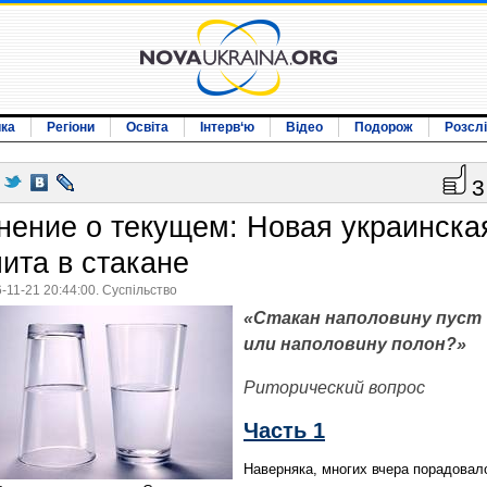
ика
Регіони
Освіта
Інтерв‘ю
Відео
Подорож
Розсл
3
нение о текущем: Новая украинска
лита в стакане
-11-21 20:44:00. Суспільство
«Стакан наполовину пуст
или наполовину полон?»
Риторический вопрос
Часть 1
Наверняка, многих вчера порадовал