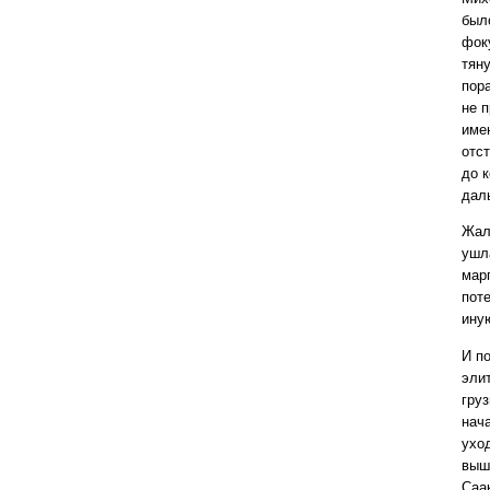
был
фоку
тяну
пора
не п
име
отс
до 
дал
Жал
ушл
марг
пот
иную
И п
эли
гру
нача
ухо
выш
Саа