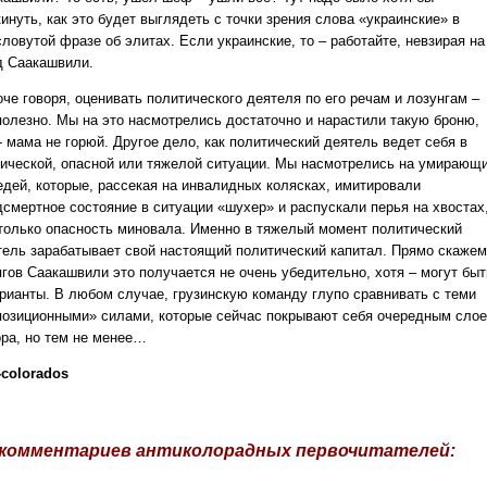
инуть, как это будет выглядеть с точки зрения слова «украинские» в
ловутой фразе об элитах. Если украинские, то – работайте, невзирая на
д Саакашвили.
че говоря, оценивать политического деятеля по его речам и лозунгам –
полезно. Мы на это насмотрелись достаточно и нарастили такую броню,
- мама не горюй. Другое дело, как политический деятель ведет себя в
тической, опасной или тяжелой ситуации. Мы насмотрелись на умирающ
едей, которые, рассекая на инвалидных колясках, имитировали
дсмертное состояние в ситуации «шухер» и распускали перья на хвостах
 только опасность миновала. Именно в тяжелый момент политический
тель зарабатывает свой настоящий политический капитал. Прямо скажем
ягов Саакашвили это получается не очень убедительно, хотя – могут быт
арианты. В любом случае, грузинскую команду глупо сравнивать с теми
позиционными» силами, которые сейчас покрывают себя очередным сло
ора, но тем не менее…
-colorados
 комментариев антиколорадных первочитателей: