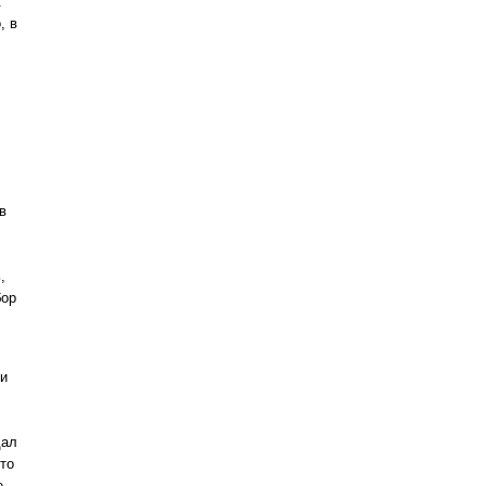
.
, в
в
,
бор
 и
дал
то
е