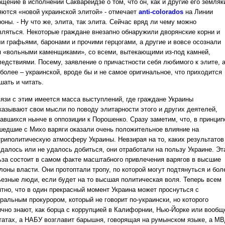
щение в исполнении Саквареидзе о том, что он, как и другие его земляк
яются «новой украинской элитой» - отмечает
anti-colorados
на Линии
оны. - Ну что же, элита, так элита. Сейчас вряд ли чему можно
вляться. Некоторые граждане внезапно обнаружили дворянские корни и
ли графьями, баронами и прочими герцогами, а другие и вовсе осознали
я «вольными каменщиками», со всеми, вытекающими из-под камней,
ледствиями. Посему, заявление о причастности себя любимого к элите, 
более – украинской, вроде бы и не самое оригинальное, что приходится
шать и читать.
вязи с этим имеется масса выступлений, где граждане Украины
казывают свои мысли по поводу элитарности этого и других деятелей,
завшихся нынче в оппозиции к Порошенко. Сразу заметим, что, в принцип
шедшие с Михо варяги оказали очень положительное влияние на
триполитическую атмосферу Украины. Невзирая на то, каких результатов
удалось или не удалось добиться, они отработали на пользу Украине. Эт
ьза состоит в самом факте масштабного привлечения варягов в высшие
лоны власти. Они протоптали тропу, по которой могут подтянуться и бол
ьезные люди, если будет на то высшая политическая воля. Теперь всем
ятно, что в один прекрасный момент Украина может проснуться с
ральным прокурором, который не говорит по-украински, но которого
ично знают, как борца с коррупцией в Калифорнии, Нью-Йорке или вообщ
татах, а НАБУ возглавит барышня, говорящая на румынском языке, а М