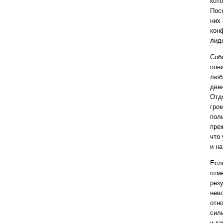
кот
Пос
них
кон
лид
Соб
пони
люб
две
Отд
гром
пол
пре
что
и на
Если
отм
резу
нев
отн
сил
и к