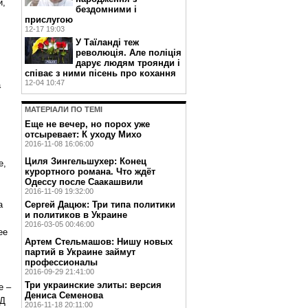
и,
бездомними і
прислугою
12-17 19:03
У Таїланді теж
революція. Але поліція
дарує людям троянди і
співає з ними пісень про кохання
12-04 10:47
а
МАТЕРIАЛИ ПО ТЕМI
Еще не вечер, но порох уже
отсыревает: К уходу Михо
2016-11-08 16:06:00
Циля Зингельшухер: Конец
е,
курортного романа. Что ждёт
Одессу после Саакашвили
2016-11-09 19:32:00
а
Сергей Дацюк: Три типа политики
и политиков в Украине
2016-03-05 00:46:00
ее
Артем Стельмашов: Нишу новых
партий в Украине займут
профессионалы
2016-09-29 21:41:00
Три украинские элиты: версия
е –
Дениса Семенова
ВД
2016-11-18 20:11:00