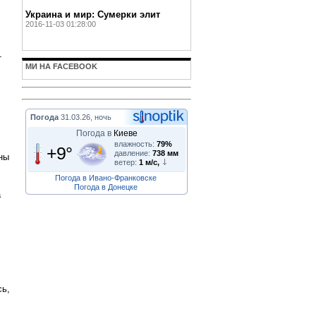
Украина и мир: Сумерки элит
2016-11-03 01:28:00
т
МИ НА FACEBOOK
Погода
31.03.26, ночь
Погода в
Киеве
влажность:
79%
+9°
давление:
738 мм
аны
ветер:
1 м/с,
Погода в Ивано-Франковске
Погода в Донецке
а
сь,