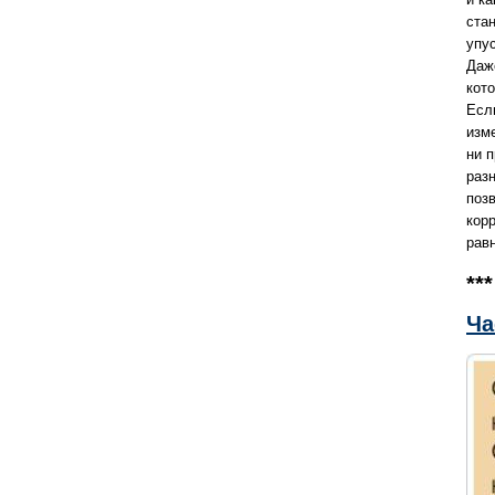
ста
упу
Даж
кот
Есл
изм
ни 
разн
поз
кор
рав
***
Ча