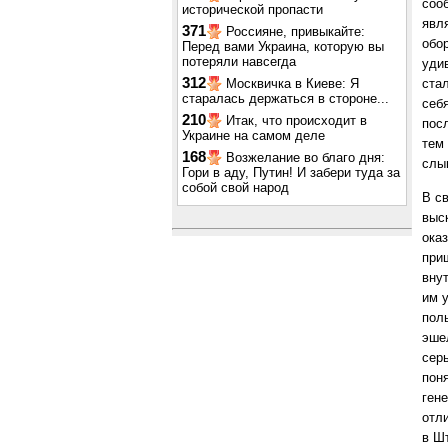
сооб
исторической пропасти
явл
371
Россияне, привыкайте:
обор
Перед вами Украина, которую вы
потеряли навсегда
уди
312
Москвичка в Киеве: Я
ста
старалась держаться в стороне...
себ
210
Итак, что происходит в
пос
Украине на самом деле
тем 
168
Возжелание во благо дня:
слы
Гори в аду, Путин! И забери туда за
собой свой народ
В с
выс
ока
при
вну
им 
пол
эше
сер
пон
гене
отл
в Ш