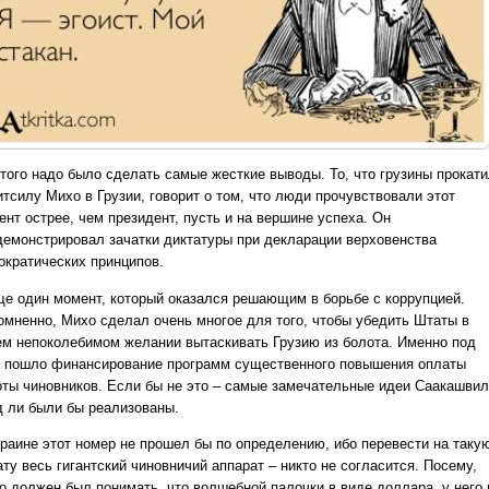
этого надо было сделать самые жесткие выводы. То, что грузины прокат
итсилу Михо в Грузии, говорит о том, что люди прочувствовали этот
ент острее, чем президент, пусть и на вершине успеха. Он
демонстрировал зачатки диктатуры при декларации верховенства
ократических принципов.
ще один момент, который оказался решающим в борьбе с коррупцией.
омненно, Михо сделал очень многое для того, чтобы убедить Штаты в
ем непоколебимом желании вытаскивать Грузию из болота. Именно под
о пошло финансирование программ существенного повышения оплаты
оты чиновников. Если бы не это – самые замечательные идеи Саакашви
д ли были бы реализованы.
краине этот номер не прошел бы по определению, ибо перевести на таку
ту весь гигантский чиновничий аппарат – никто не согласится. Посему,
о должен был понимать, что волшебной палочки в виде доллара, у него 