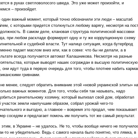
жется в руках светловолосого шведа. Это уже может произойти, и
еемся – произойдет.
 один важный момент, который точно обозначили эти люди – масштаб
блем, с которыми придется столкнуться любому варягу, несмотря на пос
 должность. В самом деле, клановая структура политической массовки
гда, при любом раскладе формирует одну и ту же коррупционную схему
олнительной и судебной власти. Тут налицо ситуация, когда бутерброд
менно падает маслом вниз или, как в совке: что бы ни делали, а в
ультате всегда получается автомат Калашникова. Несмотря на разные
тоятельства, которые выводят наших сограждан в высшую политическую
, они идут туда в первую очередь для того, чтобы плотнее набить карм
риканскими гривнами.
 не менее, следует обратить внимание этой «новой украинской элиты» н
колько важных моментов. Для того, чтобы себя так называть, надо
добиться рачительному хозяину, который вылизал свой дом, обработал
й участок земли наилучшим образом, собрал урожай чего-то
ечательного и выгодно, а главное – вовремя это продал, чем показывает
мер соседям и предлагает помочь им получить тот же самый результат.
 этим, в Украине – не удалось. Не то, чтобы вообще ничего не получило
ак-то не убедительно. Ведь с самого начала было понятно, что лямка, в