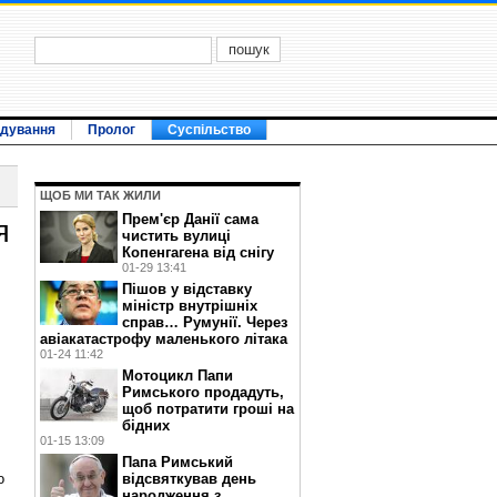
ідування
Пролог
Суспільство
ЩОБ МИ ТАК ЖИЛИ
Прем'єр Данії сама
я
чистить вулиці
Копенгагена від снігу
01-29 13:41
Пішов у відставку
міністр внутрішніх
справ… Румунії. Через
авіакатастрофу маленького літака
01-24 11:42
Мотоцикл Папи
Римського продадуть,
щоб потратити гроші на
бідних
01-15 13:09
Папа Римський
відсвяткував день
о
народження з