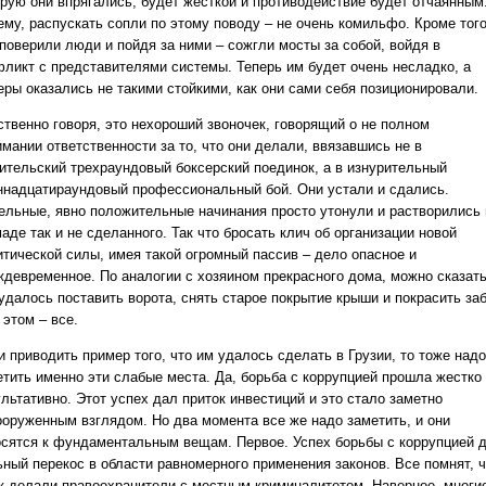
орую они впрягались, будет жесткой и противодействие будет отчаянным
ему, распускать сопли по этому поводу – не очень комильфо. Кроме того
 поверили люди и пойдя за ними – сожгли мосты за собой, войдя в
фликт с представителями системы. Теперь им будет очень несладко, а
еры оказались не такими стойкими, как они сами себя позиционировали.
ственно говоря, это нехороший звоночек, говорящий о не полном
мании ответственности за то, что они делали, ввязавшись не в
ительский трехраундовый боксерский поединок, а в изнурительный
ннадцатираундовый профессиональный бой. Они устали и сдались.
ельные, явно положительные начинания просто утонули и растворились 
аде так и не сделанного. Так что бросать клич об организации новой
итической силы, имея такой огромный пассив – дело опасное и
ждевременное. По аналогии с хозяином прекрасного дома, можно сказать
 удалось поставить ворота, снять старое покрытие крыши и покрасить за
 этом – все.
 приводить пример того, что им удалось сделать в Грузии, то тоже надо
етить именно эти слабые места. Да, борьба с коррупцией прошла жестко
льтативно. Этот успех дал приток инвестиций и это стало заметно
ооруженным взглядом. Но два момента все же надо заметить, и они
осятся к фундаментальным вещам. Первое. Успех борьбы с коррупцией 
ьный перекос в области равномерного применения законов. Все помнят, ч
ак делали правоохранители с местным криминалитетом. Наверное, многи