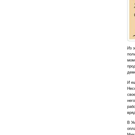
Из 
пол
мом
про
дем
И е
Нес
сво
нег
раб
вря
В У
опла
Мих