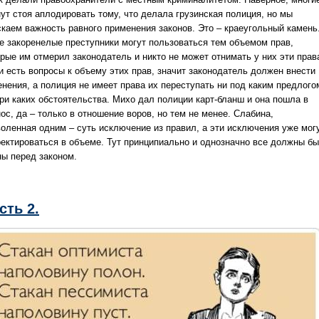
нут стоя аплодировать тому, что делала грузинская полиция, но мы
скаем важность равного применения законов. Это – краеугольный камень
е закоренелые преступники могут пользоваться тем объемом прав,
орые им отмерил законодатель и никто не может отнимать у них эти прав
и есть вопросы к объему этих прав, значит законодатель должен внести
енения, а полиция не имеет права их переступать ни под каким предлого
при каких обстоятельства. Михо дал полиции карт-бланш и она пошла в
ос, да – только в отношение воров, но тем не менее. Слабина,
воленная одним – суть исключение из правил, а эти исключения уже мог
ректироваться в объеме. Тут принципиально и однозначно все должны бы
ны перед законом.
сть 2.