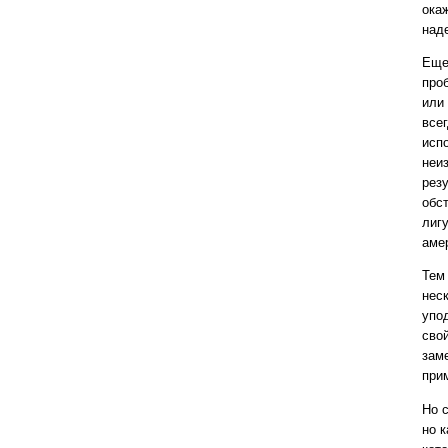
ока
над
Еще
про
или
все
исп
неиз
рез
обс
лигу
аме
Тем
нес
упо
сво
зам
при
Но с
но к