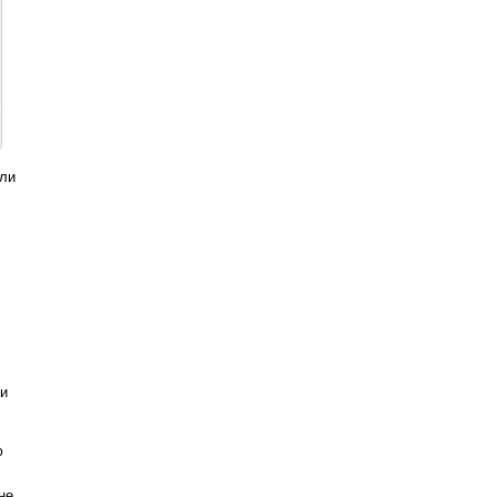
или
ли
ю
не