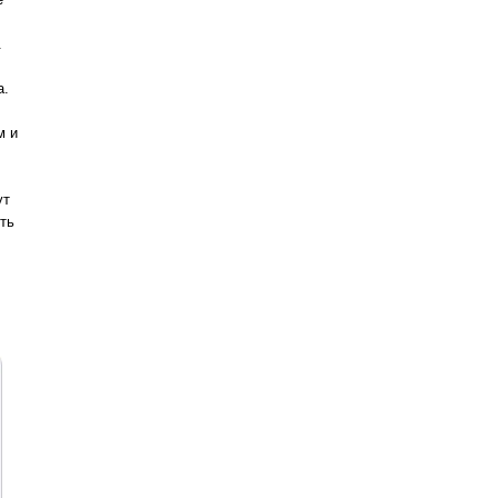
.
а.
м и
ут
ть