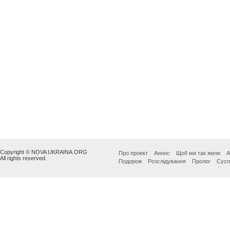
Copyright © NOVA UKRAINA.ORG
Про проект
Анонс
Щоб ми так жили
А
All rights reserved.
Подорож
Розслідування
Пролог
Сусп