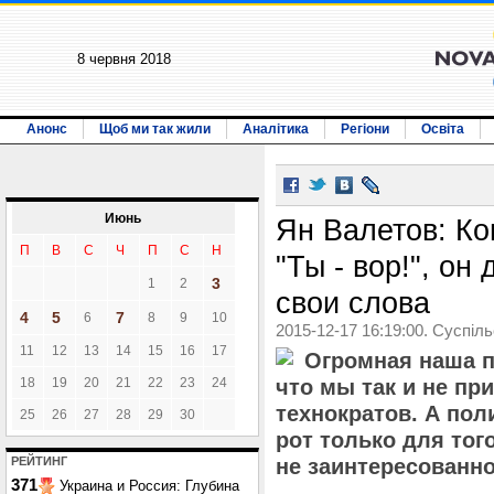
8 червня 2018
Анонс
Щоб ми так жили
Аналітика
Регіони
Освіта
Июнь
Ян Валетов: Ко
П
В
С
Ч
П
С
Н
"Ты - вор!", он
3
1
2
свои слова
4
5
7
6
8
9
10
2015-12-17 16:19:00. Суспіл
11
12
13
14
15
16
17
Огромная наша п
18
19
20
21
22
23
24
что мы так и не пр
технократов. А пол
25
26
27
28
29
30
рот только для тог
РЕЙТИНГ
не заинтересованно
371
Украина и Россия: Глубина