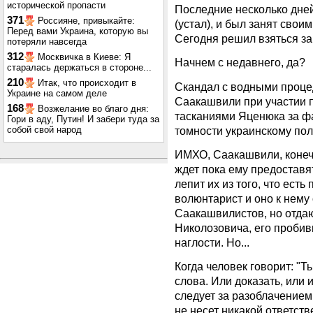
исторической пропасти
Последние несколько дней
371
Россияне, привыкайте:
(устал), и был занят свои
Перед вами Украина, которую вы
Сегодня решил взяться за
потеряли навсегда
312
Москвичка в Киеве: Я
Начнем с недавнего, да?
старалась держаться в стороне...
210
Итак, что происходит в
Скандал с водными проц
Украине на самом деле
Саакашвили при участии 
168
Возжелание во благо дня:
тасканиями Яценюка за ф
Гори в аду, Путин! И забери туда за
томности украинскому пол
собой свой народ
ИМХО, Саакашвили, конеч
ждет пока ему предоставя
лепит их из того, что есть 
волюнтарист и оно к нему 
Саакашвилистов, но отда
Николозовича, его проби
наглости. Но...
Когда человек говорит: "Ты
слова. Или доказать, или 
следует за разоблачением
не несет никакой ответств