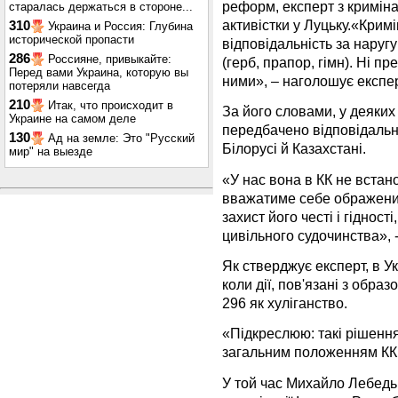
реформ, експерт з кримін
старалась держаться в стороне...
активістки у Луцьку.«Крим
310
Украина и Россия: Глубина
исторической пропасти
відповідальність за нару
286
Россияне, привыкайте:
(герб, прапор, гімн). Ні пр
Перед вами Украина, которую вы
ними», – наголошує експер
потеряли навсегда
210
Итак, что происходит в
За його словами, у деяки
Украине на самом деле
передбачено відповідальні
130
Ад на земле: Это "Русский
Білорусі й Казахстані.
мир" на выезде
«У нас вона в КК не встан
вважатиме себе ображеним
захист його честі і гіднос
цивільного судочинства», 
Як стверджує експерт, в Ук
коли дії, пов'язані з обра
296 як хуліганство.
«Підкреслюю: такі рішення
загальним положенням КК У
У той час Михайло Лебедь