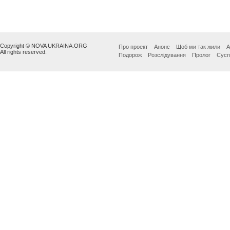
Copyright © NOVA UKRAINA.ORG
Про проект
Анонс
Щоб ми так жили
А
All rights reserved.
Подорож
Розслідування
Пролог
Сусп