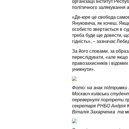
організації Інститут Респу
політичного залякування а
«Де-юре це свобода само
Януковича, як хочеш. Якщ
особисто звертається в суд 
треба буде ще довести, що
гідність», – зазначає Лебе
За його словами, за образ
переслідувати, «але якщо 
правозахисників і відомих
уникнути».
Фото: на знак підтримки 
Москвич київськи студен
перевернуті портрети пр
секретаря РНБО Андрія К
Віталія Захарченка та м