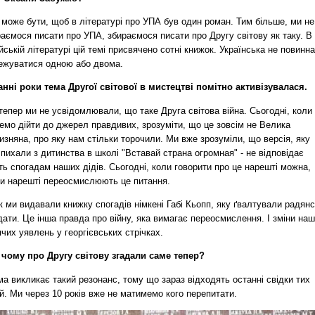
 може бути, щоб в літературі про УПА був один роман. Тим більше, ми не
аємося писати про УПА, збираємося писати про Другу світову як таку. В
йській літературі цій темі присвячено сотні книжок. Українська не повинна
ежуватися одною або двома.
анні роки тема Другої світової в мистецтві помітно активізувалася.
тепер ми не усвідомлювали, що таке Друга світова війна. Сьогодні, коли
емо дійти до джерел правдивих, зрозуміти, що це зовсім не Велика
изняна, про яку нам стільки торочили. Ми вже зрозуміли, що версія, яку
пихали з дитинства в школі "Вставай страна огромная" - не відповідає
ть спогадам наших дідів. Сьогодні, коли говорити про це нарешті можна,
и нарешті переосмислюють це питання.
к ми видавали книжку спогадів німкені Габі Кьопп, яку ґвалтували радянс
ати. Це інша правда про війну, яка вимагає переосмислення. І зміни на
чих уявлень у георгієвських стрічках.
 чому про Другу світову згадали саме тепер?
ма викликає такий резонанс, тому що зараз відходять останні свідки тих
й. Ми через 10 років вже не матимемо кого перепитати.