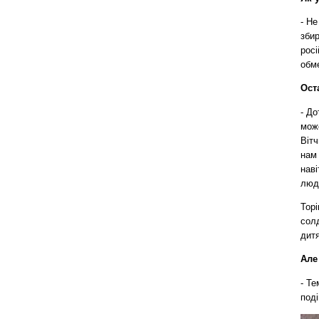
- Не
збир
росі
обм
Ост
- До
мож
Вітч
нам 
наві
люд
Торі
солд
дитя
Але
- Те
поді