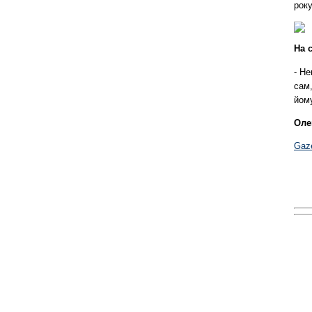
року
На 
- Не
сам,
йому
Оле
Gaz