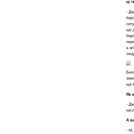
ці т
- Да
боро
ситу
що д
боро
пере
а аг
люде
Безп
земл
ще 
Як 
- Д
кис
А в
- Ні