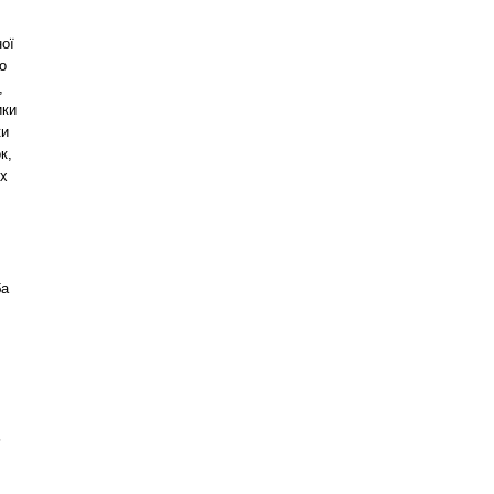
ної
о
,
ики
ки
к,
их
ба
?