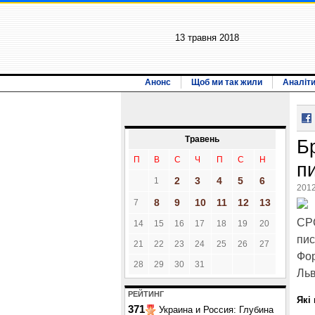
13 травня 2018
Анонс
Щоб ми так жили
Аналіт
Травень
Б
П
В
С
Ч
П
С
Н
п
2
3
4
5
6
1
2012
8
9
10
11
12
13
7
СРС
14
15
16
17
18
19
20
пис
21
22
23
24
25
26
27
Фор
28
29
30
31
Льв
РЕЙТИНГ
Які
371
Украина и Россия: Глубина