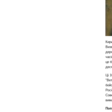
Кир
Визв
держ
часі
це б
деся
Ці 1
"Вет
бойо
Росі
Сов
вима
Поп