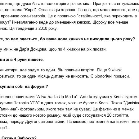
тішило, що дуже багато волонтерів з різних міст. Працюють з ентузіазмо
, це школа "Євро". Організація хороша. Погано, що мало новинок, але ц
 провиною організаторів. Це є провиною "стабільності, яка переходить в
робут" і невблаганно веде до зменшення книжок. Щороку все менше
нок. Ця тенденція з 2010 року.
е, то вам здається, бо ваша нова книжка не виходила цього року?
 ми ж не Дар'я Донцова, щоб по 4 книжки на рік писати.
 ви ж в 4 руки пишете.
ки чотири, але задум то один. Він повинен визріти. Якщо 9 жінок
виться, то за один місяць дитину не виносять. Є біологічні процеси.
купили собі на форумі?
волені новинками "А-Ба-Ба-Га-Ла-Ма-Га". Але їх купуємо у Києві гуртом.
купили "Історію УПА" в двох томах, чого не буває в Києві. Також "Дивізію
Галичина"- фотоальбом, якого теж там не буває. Це фактично в межах
отовки до нашого нового роману, який буде стосуватися 20 століття,
ема, періоду Другої світової війни. Напишемо про темні й напівтемні пля
орії.
у Оксани Забужко?