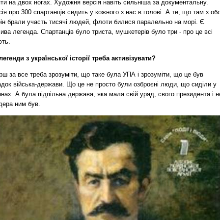
ти на двох ногах. Художня версія навіть сильніша за документальну.
ія про 300 спартанців сидить у кожного з нас в голові. А те, що там з об
ін брали участь тисячі людей, флоти билися паралельно на морі. Є
ива легенда. Спартанців було триста, мушкетерів було три - про це всі
ють.
легенди з української історії треба активізувати?
рш за все треба зрозуміти, що таке була УПА і зрозуміти, що це був
док війська-держави. Що це не просто були озброєні люди, що сиділи у
нах. А була підпільна держава, яка мала свій уряд, свого президента і н
дера ним був.