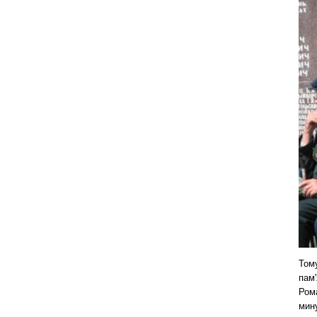
Том
пам'
Рома
мин