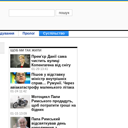
ідування
Пролог
Суспільство
ЩОБ МИ ТАК ЖИЛИ
Прем'єр Данії сама
чистить вулиці
Копенгагена від снігу
01-29 13:41
Пішов у відставку
міністр внутрішніх
справ… Румунії. Через
авіакатастрофу маленького літака
01-24 11:42
Мотоцикл Папи
Римського продадуть,
щоб потратити гроші на
бідних
01-15 13:09
Папа Римський
відсвяткував день
народження з