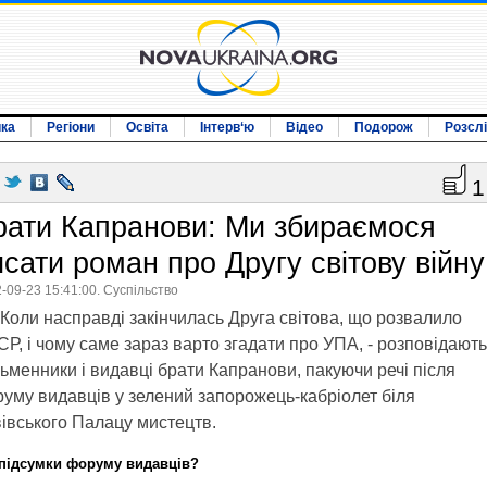
ика
Регіони
Освіта
Інтерв‘ю
Відео
Подорож
Розсл
1
рати Капранови: Ми збираємося
исати роман про Другу світову війну
-09-23 15:41:00. Суспільство
Коли насправді закінчилась Друга світова, що розвалило
Р, і чому саме зараз варто згадати про УПА, - розповідають
ьменники і видавці брати Капранови, пакуючи речі після
уму видавців у зелений запорожець-кабріолет біля
івського Палацу мистецтв.
 підсумки форуму видавців?