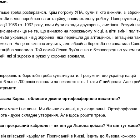
еми.
льше треба розбиратися. Крім погрому УПА, були ті хто вижили, зі зброй
тьби в лісі перейшов на агітаційну, напівлегальну роботу. Повернулися д
ації 1936-го -1937 року, коли були склади друкарень, листівок. Розуміння
исиденти - це не те, що виникло на порожньому місці, а діти змін і політ
тьби українців - від збройної, яка перейшла до агітаційної, і агітаційна та
могла. Як це не смішно звучить, але збройна боротьба не завалила Сово
ітаційна завалила. Той самий Левко Лук'яненко є безпосередньо учнем т
й, які зі зброєю в руках у схронах воювали.
ерервність боротьби треба культивувати. І розуміти, що українці на цій
і більше 700 років воювали за незалежність. І таки її вибороли. Але тре
втримати.
казала Карпа - обливати джипи ортофосфорною кислотою?
жипи може і не винні. Ми більше схильні, що люди винні. Ортофорфорна
лота - дуже складне утворення. Але щось робити треба.
аш прекрасний кабріолет - як він до Львова доїхав? Чи він тут живе
, він київський кабріолет. Прописаний в Києві. Їздить до Львова кожного