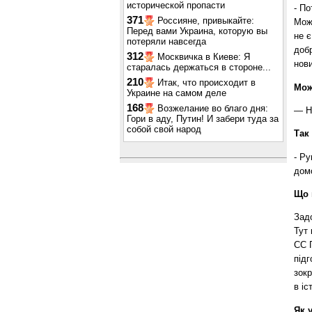
исторической пропасти
- По
371
Россияне, привыкайте:
Може
Перед вами Украина, которую вы
не є
потеряли навсегда
доб
312
Москвичка в Киеве: Я
нови
старалась держаться в стороне...
210
Итак, что происходит в
Мож
Украине на самом деле
168
Возжелание во благо дня:
— Ну
Гори в аду, Путин! И забери туда за
собой свой народ
Так
- Ру
домо
Що 
Задо
Тут 
СС 
підг
зокр
в іст
Як 