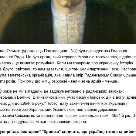
ило Осьмак (уроженець Полтавщини - NU) був президентом Головної
ольної Ради. Це був орган, який керував Україною тогочасною, підпільн
авою - це вимагає розуміння. Коли ми говоримо про українську історію
в Другої світової, то нам здається, що там були партизани і все. Насправ
ула велетенська організація, яка чинила опір Радянському Союзу більше
ти років. Причому що німці озброєні - величезна армія - менше.
0 років не ми вигадали, це задокументовано в радянських законах:
еранами Великої Вітчизняної війни, учасниками бойових дій є всі учасни
вих дій до 1954-го року." Тобто, дату закінчення війни між Україною і
єю на території України, між Українською підпільною державою і
єтським Союзом встановлено радянським законодавством - 1954-й рік. Ц
гає легендування, чіткої поставновки питання.
улярність ресторації "Криївка" свідчить, що українці готові сприйня