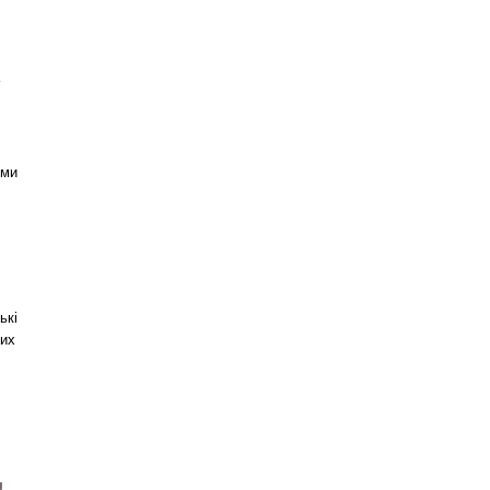
 ми
ькі
ших