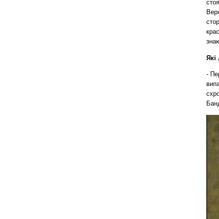
стоя
Верс
стор
крас
зна
Які 
- Пе
випа
схро
Бан