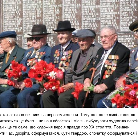
у так активно взялися за переосмислення. Тому що, ще є живі люди, як
ятають як це було. І це наш обов'язок і місія - вибудувати художню версі
н - це те саме, що художня версія правди про ХХ століття. Повинен
ути час, дозріти, сформуватися, бути твердою, спочатку сформуватися і