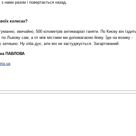
 з нами разом і повертається назад.
своїх колесах?
гуманно, звичайно, 500 кілометрів антикваріат ганяти. По Києву він їздит
 по Львову сам, а от між містами ми допомагаємо йому. Їде на возику -
 затишно. Ну хіба дує, але він не застуджується. Загартований.
на ПАВЛОВА
eta.ua