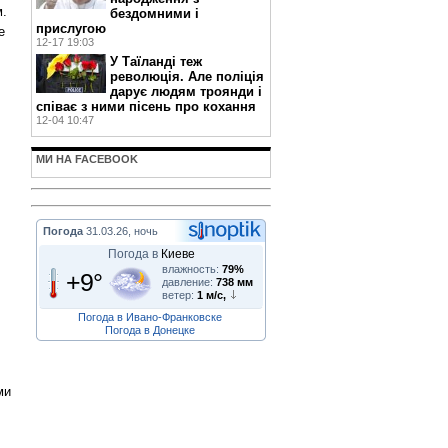
м.
бездомними і
прислугою
е
12-17 19:03
У Таїланді теж
революція. Але поліція
дарує людям троянди і
співає з ними пісень про кохання
12-04 10:47
МИ НА FACEBOOK
Погода
31.03.26, ночь
Погода в
Киеве
влажность:
79%
+9°
давление:
738 мм
ветер:
1 м/с,
Погода в Ивано-Франковске
Погода в Донецке
ми