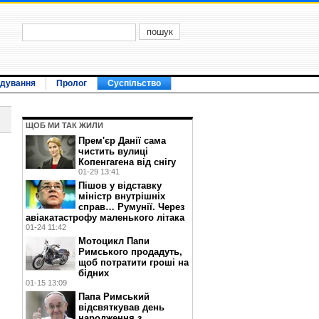
ідування
Пролог
Суспільство
ЩОБ МИ ТАК ЖИЛИ
Прем'єр Данії сама
чистить вулиці
Копенгагена від снігу
01-29 13:41
Пішов у відставку
міністр внутрішніх
справ… Румунії. Через
авіакатастрофу маленького літака
01-24 11:42
Мотоцикл Папи
Римського продадуть,
щоб потратити гроші на
бідних
01-15 13:09
Папа Римський
відсвяткував день
народження з