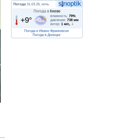
Погода
31.03.26, ночь
Погода в
Киеве
влажность:
79%
+9°
давление:
738 мм
ветер:
1 м/с,
Погода в Ивано-Франковске
Погода в Донецке