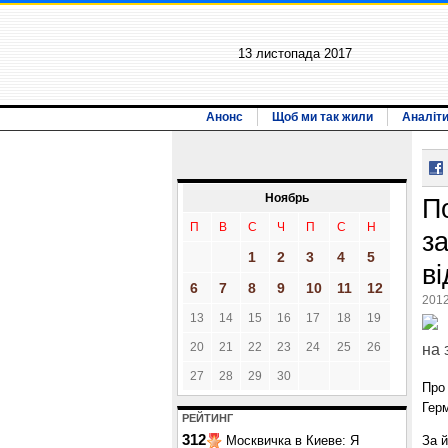
13 листопада 2017
Анонс
Щоб ми так жили
Аналіт
Ноябрь
П
П
В
С
Ч
П
С
Н
з
1
2
3
4
5
в
6
7
8
9
10
11
12
2012
13
14
15
16
17
18
19
20
21
22
23
24
25
26
на 
27
28
29
30
Про
Гер
РЕЙТИНГ
312
Москвичка в Киеве: Я
За й