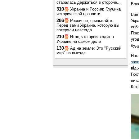
старалась держаться в стороне...
Брю
310
Украина и Россия: Глубина
исторической пропасти
Ван 
286
Укра
Россияне, привыкайте:
Перед вами Украина, которую вы
себ
потеряли навсегда
През
210
Итак, что происходит в
угод
Украине на самом деле
буду
130
Ад на земле: Это "Русский
мир" на выезде
Нага
зая
відб
Гюхт
пита
Кет