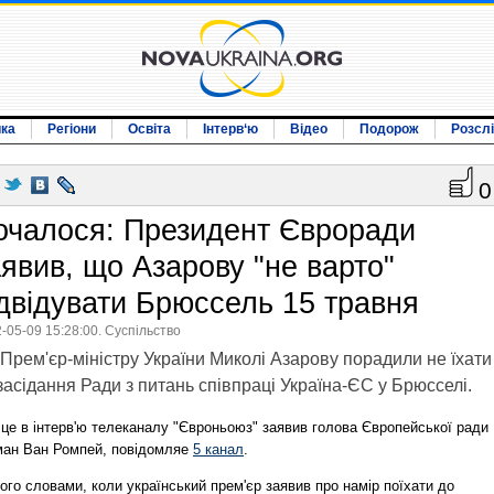
ика
Регіони
Освіта
Інтерв‘ю
Відео
Подорож
Розсл
0
очалося: Президент Євроради
аявив, що Азарову "не варто"
ідвідувати Брюссель 15 травня
-05-09 15:28:00. Суспільство
Прем'єр-міністру України Миколі Азарову порадили не їхати
засідання Ради з питань співпраці Україна-ЄС у Брюсселі.
 це в інтерв'ю телеканалу "Євроньоюз" заявив голова Європейської ради
ман Ван Ромпей, повідомляе
5 канал
.
ого словами, коли український прем'єр заявив про намір поїхати до