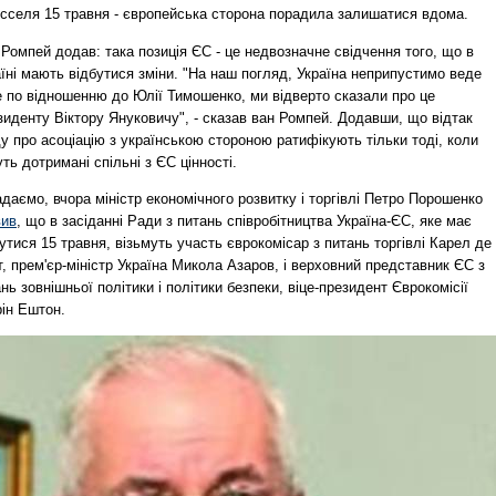
сселя 15 травня - європейська сторона порадила залишатися вдома.
Ромпей додав: така позиція ЄС - це недвозначне свідчення того, що в
їні мають відбутися зміни. "На наш погляд, Україна неприпустимо веде
е по відношенню до Юлії Тимошенко, ми відверто сказали про це
иденту Віктору Януковичу", - сказав ван Ромпей. Додавши, що відтак
у про асоціацію з українською стороною ратифікують тільки тоді, коли
ть дотримані спільні з ЄС цінності.
даємо, вчора міністр економічного розвитку і торгівлі Петро Порошенко
вив
, що в засіданні Ради з питань співробітництва Україна-ЄС, яке має
утися 15 травня, візьмуть участь єврокомісар з питань торгівлі Карел де
, прем'єр-міністр Україна Микола Азаров, і верховний представник ЄС з
нь зовнішньої політики і політики безпеки, віце-президент Єврокомісії
рін Ештон.