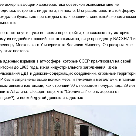
ее исчерпывающей характеристики советской экономики мне не
ходилось встречать ни до того, ни после. В справедливости этой форму
беждался буквально при каждом столкновении с советской экономическо
льностью.
Много лет спустя, уже во время перестройки, я рассказал эту историю
ому из виднейших российских агрохимиков, вице-президенту ВАСХНИЛ и
фессору Московского Университета Василию Минееву. Он раскрыл мне
у этих поставок.
за ядерных взрывов в атмосфере, которые СССР практиковал на своей
итории до 1963 года, из-за индустриального загрязнения, из-за
ользования ДДТ и диоксин-содержащих соединений, огромные территори
Р были загрязнены выше всякой меры и тяжелыми металлами, и такими
иоактивными изотопами, как стронций-90 с периодом полураспада 29 лет
мните А.Галича: «Говорят еще, что "Столичная" очень хороша от
нция»?), и всякой другой дрянью и гадостью.