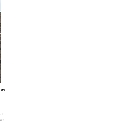
 из
л.
ие