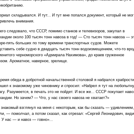
икобританию.
риал складывался. И тут... И тут мне попался документ, который не мог
привлечь внимания.
него следовало, что СССР, помимо станков и телевизоров, закупал в
ландии около 100 тысяч тонн навоза в год! — Сто тысяч тонн навоза — э
ыре-пять больших по тому времени транспортных судов. Можете
дставить себе судно в двадцать тысяч тонн водоизмещением, что-то вро
менитого черноморского «Адмирала Нахимова», до краев груженное
озом. Ароматное, наверное, зрелище.
время обеда в добротной начальственной столовой я набрался храбрости
ошел к знакомому уже чиновнику и спросил: «Набрел я тут на любопытн
гу. Разумеется, в печать это не пойдет. И все же... СССР покупает наво
ландии. Но зачем? — Что, у нас своего навоза не хватает?»
 знакомый взглянул на меня с некоторым, как бы сказать — удивлением,
ли, — помолчал, а потом сказал, как отрезал: «Сергей Леонидович, вид
. У нас — и навоз — говно»...