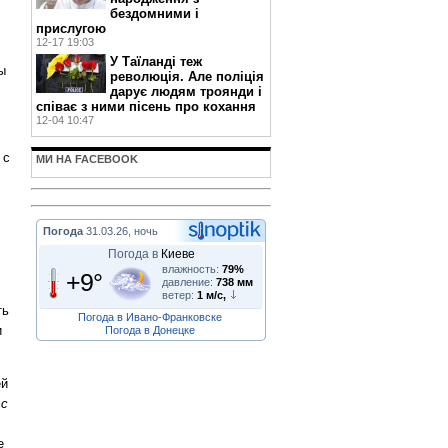
бездомними і
прислугою
12-17 19:03
У Таїланді теж
ы
революція. Але поліція
дарує людям троянди і
співає з ними пісень про кохання
12-04 10:47
 с
МИ НА FACEBOOK
Погода
31.03.26, ночь
Погода в
Киеве
влажность:
79%
+9°
давление:
738 мм
ветер:
1 м/с,
ть
Погода в Ивано-Франковске
и
Погода в Донецке
ей
 с
е