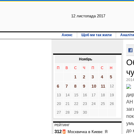
12 листопада 2017
Анонс
Щоб ми так жили
Аналіт
Ноябрь
О
П
В
С
Ч
П
С
Н
ч
1
2
3
4
5
2014
6
7
8
9
10
11
12
дир
13
14
15
16
17
18
19
АН 
20
21
22
23
24
25
26
заг
27
28
29
30
пок
умы
РЕЙТИНГ
до 
312
Москвичка в Киеве: Я