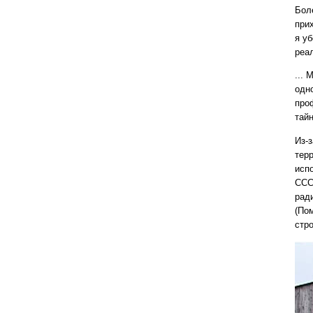
Бол
при
я у
реа
... 
одн
про
тайн
Из-
терр
исп
ССС
рад
(По
стро