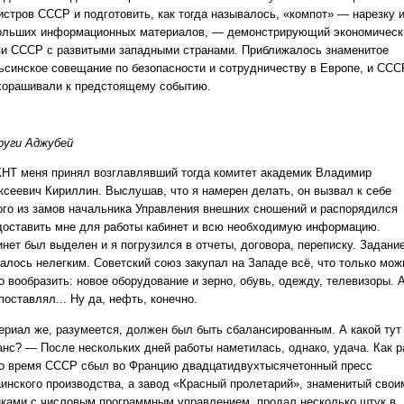
истров СССР и подготовить, как тогда называлось, «компот» — нарезку 
ольших информационных материалов, — демонстрирующий экономическ
зи СССР с развитыми западными странами. Приближалось знаменитое
ьсинское совещание по безопасности и сотрудничеству в Европе, и ССС
хорашивали к предстоящему событию.
руги Аджубей
КНТ меня принял возглавлявший тогда комитет академик Владимир
ксеевич Кириллин. Выслушав, что я намерен делать, он вызвал к себе
ого из замов начальника Управления внешних сношений и распорядился
доставить мне для работы кабинет и всю необходимую информацию.
инет был выделен и я погрузился в отчеты, договора, переписку. Задани
залось нелегким. Советский союз закупал на Западе всё, что только мож
о вообразить: новое оборудование и зерно, обувь, одежду, телевизоры. 
поставлял... Ну да, нефть, конечно.
ериал же, разумеется, должен был быть сбалансированным. А какой тут
анс? — После нескольких дней работы наметилась, однако, удача. Как р
то время СССР сбыл во Францию двадцатидвухтысячетонный пресс
аинского производства, а завод «Красный пролетарий», знаменитый свои
нками с числовым программным управлением, продал несколько штук в