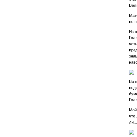
Вел
Мате
не 
Из 
Гол
чет
пре
зна
нав
Во 
под
бума
Гол
Мой
что 
ли..