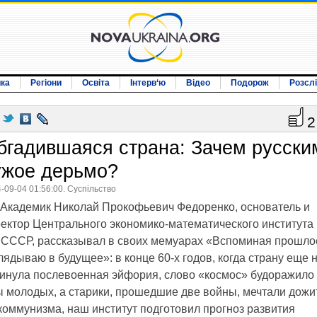
ика
Регіони
Освіта
Інтерв‘ю
Відео
Подорож
Розсл
2
бгадившаяся страна: Зачем русски
ужое дерьмо?
-09-04 01:56:00. Суспільство
Академик Николай Прокофьевич Федоренко, основатель и
ектор Центрального экономико-математического института
CССР, рассказывал в своих мемуарах «Вспоминая прошло
лядываю в будущее»: в конце 60-х годов, когда страну еще 
инула послевоенная эйфория, слово «космос» будоражило
 молодых, а старики, прошедшие две войны, мечтали дожи
коммунизма, наш институт подготовил прогноз развития