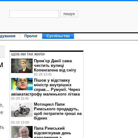
ідування
Пролог
Суспільство
ЩОБ МИ ТАК ЖИЛИ
Прем'єр Данії сама
м
чистить вулиці
Копенгагена від снігу
01-29 13:41
Пішов у відставку
міністр внутрішніх
справ… Румунії. Через
авіакатастрофу маленького літака
01-24 11:42
Мотоцикл Папи
е,
Римського продадуть,
не
щоб потратити гроші на
бідних
01-15 13:09
ть
Папа Римський
відсвяткував день
народження з