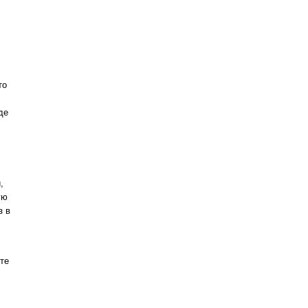
то
де
,
ую
з в
ите