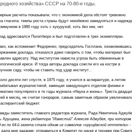
родного хозяйства» СССР на 70-80-е годы.
ирные расчеты показывали, что с экономикой дела обстоят тревожно.
ка гласила: темпы роста страны будут неизбежно замедляться и надежд
оммунизм в 1980 году хоть с кукурузой, хоть без нее, нет.
лад адресовался Политбюро и был подготовлен в трех экземплярах.
ако, как вспоминает Федоренко, председатель Госплана, ознакомившись
ержанием доклада, отказался даже говорить о том, чтобы материал был
равлен адресату. Над институтом нависла угроза быть обвиненным в
логической ереси. И тогда авторы доклада сожгли его на костре в
учном саду, чтобы не ставить под удар институт...
коло десяти лет спустя, в 1975 году, я учился в аспирантуре, а летом
рабатывал журналистикой, замещая заведующего отделом физики и
ематики популярного в те годы журнала «Наука и жизнь». Триста двадца
лей в месяц, не считая гонораров, самым заметным образом увеличивал
 аспирантский бюджет.
ажды заместитель главного редактора журнала, Рада Никитична Аджуб
чь Хрущева, жена редактора "Известий" Алексея Аджубея, при котором
9-го по 64-й газета стала одним из символов «хрущёвской оттепели» -
,
дала мне задание: отправиться в Комитет по науке и технике при Совет