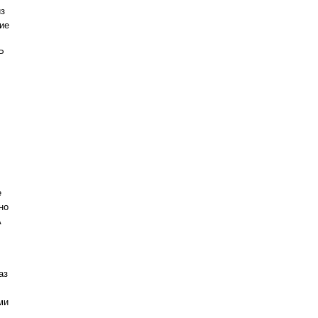
из
ие
Р
е
но
А
аз
ми