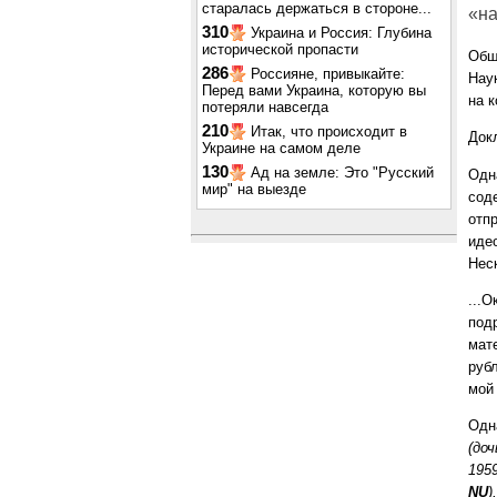
старалась держаться в стороне...
«на
310
Украина и Россия: Глубина
исторической пропасти
Обш
286
Россияне, привыкайте:
Нау
Перед вами Украина, которую вы
на к
потеряли навсегда
210
Итак, что происходит в
Док
Украине на самом деле
130
Ад на земле: Это "Русский
Одн
мир" на выезде
сод
отп
идео
Неск
...О
под
мат
руб
мой
Одн
(до
195
NU
)