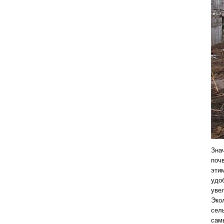
Зна
поч
эти
удо
уве
Эко
сел
сам