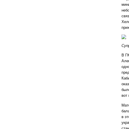
мин
неб
свя
Хел
при
Суп
В Г
Але
одн
пре
Каб
ока
был
вот 
Мат
бал
в э
укр
ста