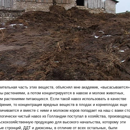
чительная часть этих веществ, объяснял мне академик, «высасывается»
вы растениями, а потом концентрируется в навозе и молоке животных,
ми растениями питающихся. Если такой навоз использовать в качестве
брения, то концентрация вредных веществ в плодах и корнеплодах еще
личивается и вместе с ними и молоком коров попадает на наш с вами сто
логически чистый навоз из Голландии поступал в хозяйства, производящ
ьскохозяйственную продукцию для высокого начальства, которому эти
ые стронций, ДДТ и диоксины, в отличие от всех остальных, были