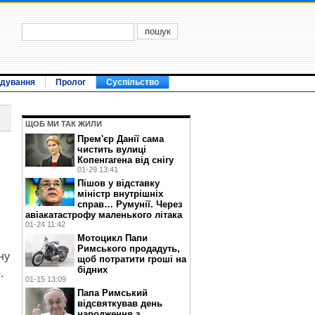
ідування
Пролог
Суспільство
ЩОБ МИ ТАК ЖИЛИ
Прем'єр Данії сама
чистить вулиці
Копенгагена від снігу
01-29 13:41
Пішов у відставку
міністр внутрішніх
справ… Румунії. Через
авіакатастрофу маленького літака
01-24 11:42
Мотоцикл Папи
Римського продадуть,
ну
щоб потратити гроші на
бідних
.
01-15 13:09
Папа Римський
відсвяткував день
народження з