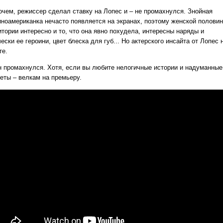
очем, режиссер сделал ставку на Лопес и – не промахнулся. Знойная
иноамериканка нечасто появляется на экранах, поэтому женской полови
итории интересно и то, что она явно похудела, интересны наряды и
ески ее героини, цвет блеска для губ... Но актерского инсайта от Лопес 
те.
н промахнулся. Хотя, если вы любите нелогичные истории и надуманные
еты – велкам на премьеру.