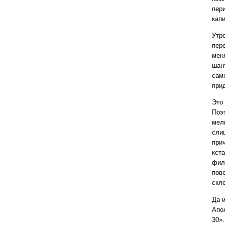
пер
капи
Утр
пер
мен
шан
сам
прид
Это
Поэ
мел
сли
при
кст
фил
пов
скл
Да 
Апо
30»