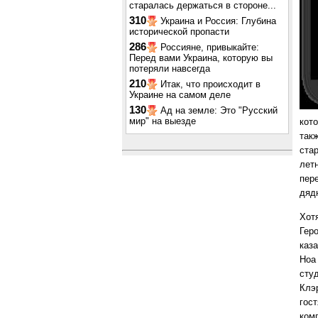
старалась держаться в стороне...
310
Украина и Россия: Глубина
исторической пропасти
286
Россияне, привыкайте:
Перед вами Украина, которую вы
потеряли навсегда
210
Итак, что происходит в
Украине на самом деле
130
Ад на земле: Это "Русский
мир" на выезде
кот
так
ста
лет
пер
дяд
Хот
Гер
каз
Ноа 
сту
Клэр
гос
ком