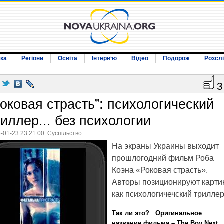
ика
Регіони
Освіта
Інтерв‘ю
Відео
Подорож
Розсл
3
Роковая страсть”: психологический
риллер... без психологии
-01-23 23:21:00. Суспільство
На экраны Украины выходит
прошлогодний фильм Роба
Коэна «Роковая страсть».
Авторы позиционируют карти
как психологичечский триллер
Так ли это? Оригинальное
название фильма – The Boy Next