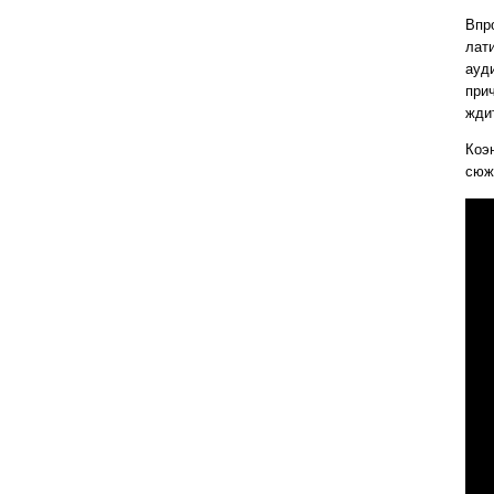
Впр
лат
ауд
прич
жди
Коэ
сюж