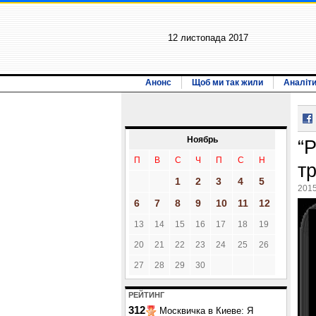
12 листопада 2017
Анонс
Щоб ми так жили
Аналіт
Ноябрь
“
П
В
С
Ч
П
С
Н
т
1
2
3
4
5
2015
6
7
8
9
10
11
12
13
14
15
16
17
18
19
20
21
22
23
24
25
26
27
28
29
30
РЕЙТИНГ
312
Москвичка в Киеве: Я