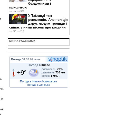
бездомними і
прислугою
12-17 19:03
У Таїланді теж
е
революція. Але поліція
дарує людям троянди і
співає з ними пісень про кохання
12-04 10:47
МИ НА FACEBOOK
,
Погода
31.03.26, ночь
Погода в
Киеве
влажность:
79%
+9°
давление:
738 мм
ветер:
1 м/с,
а.
Погода в Ивано-Франковске
Погода в Донецке
ин.
 и
ом
й