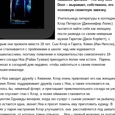
Door – выражает, собственно, его
основную сюжетную завязку.
Учительница литературы в колледж
Клэр Петерсон (Дженнифер Лопес)
пытается найти себя как женщину
после развода со своим неверным
мужем Гаретом (Джон Корбетт), с
орым они прожили вместе 18 лет. Сын Клэр и Гарета, Кевин (Иан Нелсон)
же сталкивается с проблемами в школе: над ним издеваются
ршеклассники, поэтому появление и покровительство симпатичного 19-
него соседа Ноа (Райан Гузман) приходится более чем кстати. Парень
еехал в соседний дом недавно, чтобы заботиться о своем пожилом
юшке-инвалиде.
я Ноа заводит дружбу с Кевином, Клэр очень привлекает его как женщин
оиня Лопес поддерживает дружбу сына с Ноа, а также откликается на,
алось бы, невинный флирт, и приглашает привлекательного соседа на уж
не спускает глаз с Клэр, а позже обманом становится ее
дентом.Однажды вечером, когда экс-супруг с сыном уезжают на рыбалку,
 остается одна, звонит Ноа и просит помочь ему приготовить курицу. В
тях у парня настроение Клэр улучшается, она расслабляется под шквал
плиментов, от которых давно отвыкла.... Ноа – первый мужчина за долги