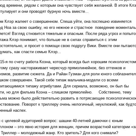
иод времени, рядом с которым она чувствует себя желанной. В итоге Кл
тулирует и они проводят бурную ночь вместе...
ом Клэр жалеет о совершенном. Спеша уйти, она поспешно извиняется
ед Ноа за свою ошибку, но его нежное и страстное поведение моментал
яется! Взгляд стновится тяжелым и опасным. После ряда угроз и попыто
тажа Клэр понимает, что больше не в силах справиться с этим
остоятельно, и просит о помощи свою подругу Вики. Вместе они пытают
умать, как спасти семью Клэр...
 15-я по счету работа Коэна, который всегда был хорошим психологистом
тому сразу настораживает чересчур прямолинейное, без оттенков и
измов, развитие сюжета. Да и Райан Гузман для роли юного соблазните
шком совершенен. Такой себе типаж мальчика-модели со всеми
читающимися типажу атрибутами. Для сериала, возможно, он был бы
ати, но для фильма Коэна – слишком прямолейно. Собственно, тему
ьма можно было действительно развить в потрясающее психологическо
ествование. Поворот к триллеру очень нелогичный, неуклюжий, как будт
еенный наспех.
и с целевой аудиторией вопрос: шашни 40-летней дамочки с юным
ллоном – это явно история для женщин, причем возрастной категории «з
. Триллер – молодежный жанр. Кто зритель? Для кого снимали?