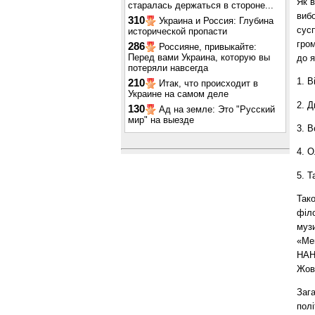
Як в
старалась держаться в стороне...
вибо
310
Украина и Россия: Глубина
сусп
исторической пропасти
гро
286
Россияне, привыкайте:
Перед вами Украина, которую вы
до я
потеряли навсегда
1. В
210
Итак, что происходит в
Украине на самом деле
2. 
130
Ад на земле: Это "Русский
мир" на выезде
3. 
4. О
5. Т
Так
філо
музи
«Мем
НАН
Жовн
Зага
полі