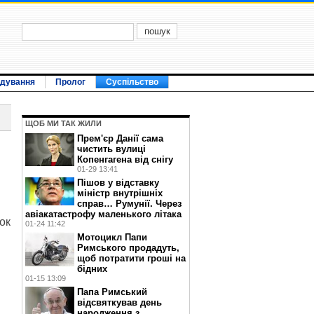
ідування
Пролог
Суспільство
ЩОБ МИ ТАК ЖИЛИ
Прем'єр Данії сама
чистить вулиці
Копенгагена від снігу
01-29 13:41
Пішов у відставку
міністр внутрішніх
справ… Румунії. Через
авіакатастрофу маленького літака
ок
01-24 11:42
Мотоцикл Папи
Римського продадуть,
щоб потратити гроші на
бідних
01-15 13:09
Папа Римський
відсвяткував день
народження з