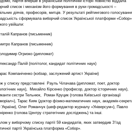
ідомо, партія вперше в українській політичній історії повністю віддала
рчий список і механізм його формування в руки громадськості –
ільних діячів, професорів, митців. У результаті рейтингового голосуванн
мадськість сформувала виборчий список Української платформи «Собор»
кого увійшли:
італій Капранов (письменник)
Дмитро Капранов (письменник)
Володимир Огризко (дипломат)
лександр Палій (політолог, кандидат політичних наук)
арас Компаніченко (кобзар, заслужений артист України)
ож у списку представлені Рауль Чілачава (дипломат, поет, доктор
логічних наук), Михайло Кірсенко (професор, доктор історичних наук),
канти сестри Тельнюк, Роман Круцик (голова Київської організації
оріал»), Тарас Кияк (доктор фізико-математичних наук, академік-секрет
 України), Олег Романчук (шеф-редактор журналу «Універсум»), Павло
іренко (голова Центру стратегічних досліджень) та інші.
лом у виборчому списку партії 59 кандидатів, яких затвердив З‘їзд
тичної партії Українська платформа «Собор».