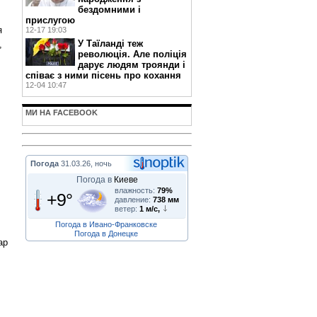
бездомними і
прислугою
я
12-17 19:03
У Таїланді теж
,
революція. Але поліція
дарує людям троянди і
співає з ними пісень про кохання
12-04 10:47
МИ НА FACEBOOK
Погода
31.03.26, ночь
Погода в
Киеве
влажность:
79%
+9°
давление:
738 мм
ветер:
1 м/с,
Погода в Ивано-Франковске
Погода в Донецке
ар