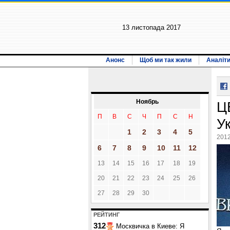
13 листопада 2017
Анонс
Щоб ми так жили
Аналіт
Ноябрь
Ц
П
В
С
Ч
П
С
Н
У
1
2
3
4
5
2012
6
7
8
9
10
11
12
13
14
15
16
17
18
19
20
21
22
23
24
25
26
27
28
29
30
РЕЙТИНГ
312
Москвичка в Киеве: Я