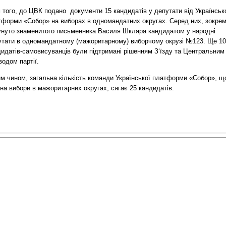
 того, до ЦВК подано документи 15 кандидатів у депутати від Українськ
тформи «Собор» на виборах в одномандатних округах. Серед них, зокрем
унуто знаменитого письменника Василя Шкляра кандидатом у народні
утати в одномандатному (мажоритарному) виборчому окрузі №123. Ще 10
дидатів-самовисуванців були підтримані рішенням З‘їзду та Центральним
одом партії.
им чином, загальна кількість команди Української платформи «Собор», щ
на вибори в мажоритарних округах, сягає 25 кандидатів.