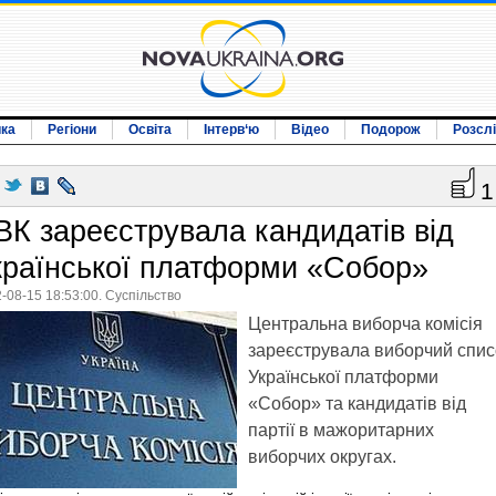
ика
Регіони
Освіта
Інтерв‘ю
Відео
Подорож
Розсл
1
ВК зареєструвала кандидатів від
країнської платформи «Собор»
-08-15 18:53:00. Суспільство
Центральна виборча комісія
зареєструвала виборчий спис
Української платформи
«Собор» та кандидатів від
партії в мажоритарних
виборчих округах.