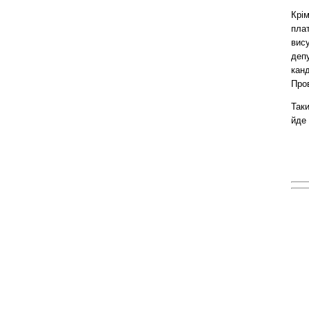
Крім
пла
вис
деп
кан
Пров
Так
йде 