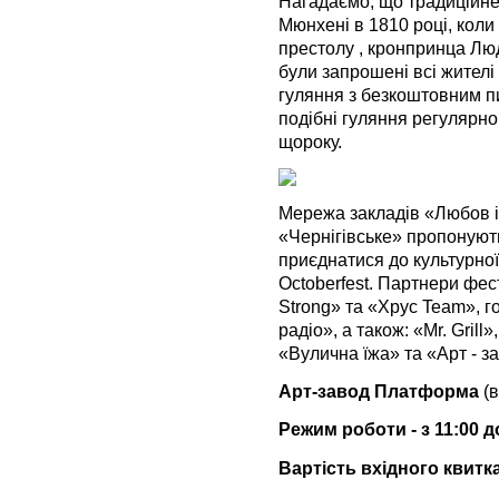
Нагадаємо, що традиційне
Мюнхені в 1810 році, коли
престолу , кронпринца Люд
були запрошені всі жителі
гуляння з безкоштовним пи
подібні гуляння регулярно 
щороку.
Мережа закладів «Любов і
«Чернігівське» пропонуют
приєднатися до культурної н
Octoberfest. Партнери фес
Strong» та «Хрус Team», г
радіо», а також: «Mr. Grill
«Вулична їжа» та «Арт - 
Арт-завод Платформа
(в
Режим роботи - з 11:00 д
Вартість вхідного квитка