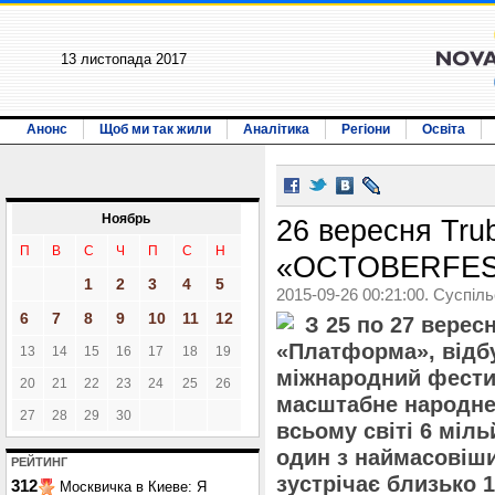
13 листопада 2017
Анонс
Щоб ми так жили
Аналітика
Регіони
Освіта
Ноябрь
26 вересня Trub
П
В
С
Ч
П
С
Н
«OCTOBERFES
1
2
3
4
5
2015-09-26 00:21:00. Суспіл
6
7
8
9
10
11
12
З 25 по 27 вересн
«Платформа», відб
13
14
15
16
17
18
19
міжнародний фестив
20
21
22
23
24
25
26
масштабне народне
27
28
29
30
всьому світі 6 мільй
один з наймасовіши
РЕЙТИНГ
зустрічає близько 1
312
Москвичка в Киеве: Я