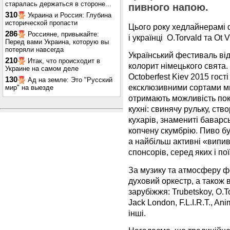
старалась держаться в стороне...
пивного напою.
310
Украина и Россия: Глубина
исторической пропасти
Цього року хедлайнерамі 
286
Россияне, привыкайте:
і українці O.Torvald та Ot V
Перед вами Украина, которую вы
потеряли навсегда
Український фестиваль ві
210
Итак, что происходит в
колорит німецького свята
Украине на самом деле
Octoberfest Kiev 2015 гос
130
Ад на земле: Это "Русский
ексклюзивними сортами мю
мир" на выезде
отримають можливість пок
кухні: свинячу рульку, ст
кухарів, знамениті баварсь
копчену скумбрію. Пиво бу
а найбільш активні «випив
спонсорів, серед яких і по
За музику та атмосферу ф
духовий оркестр, а також 
зарубіжжя: Trubetskoy, O.T
Jack London, F.L.I.R.T., An
інші.