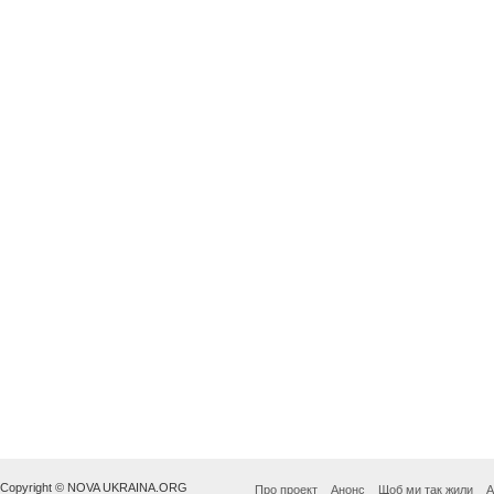
Copyright © NOVA UKRAINA.ORG
Про проект
Анонс
Щоб ми так жили
А