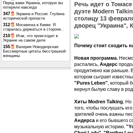
Перед вами Украина, которую вы
Речь идет о Томасе
потеряли навсегда
дуэте Modern Talki
347
Украина и Россия: Глубина
столицу 13 февраля
исторической пропасти
312
дворец "Украина", 
Москвичка в Киеве: Я
старалась держаться в стороне...
210
Итак, что происходит в
Украине на самом деле
Почему стоит сходить н
155
Валерия Новодворская:
Бессмертные цитаты бесстрашной
женщины
Новая программа.
Несмот
распались,
Андерс
продол
продуктивно как раньше. В
котором сыграет известны
"Pures Leben"
, который 
вернул былую славу в ро
Хиты Modren Talking.
Но 
того, чтобы послушать его
зрителей очень важны пе
Андерса
и его бывшего 
музыкальную историю.
"Y
Cheri Lady", "Brother Lou