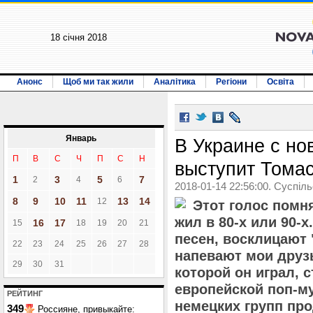
18 січня 2018
Анонс
Щоб ми так жили
Аналітика
Регіони
Освіта
Январь
В Украине с но
П
В
С
Ч
П
С
Н
выступит Тома
1
3
5
7
2
4
6
2018-01-14 22:56:00. Суспіл
8
9
10
11
13
14
12
Этот голос помня
жил в 80-х или 90-
16
17
15
18
19
20
21
песен, восклицают 
22
23
24
25
26
27
28
напевают мои друзь
29
30
31
которой он играл,
европейской поп-м
РЕЙТИНГ
немецких групп про
349
Россияне, привыкайте: