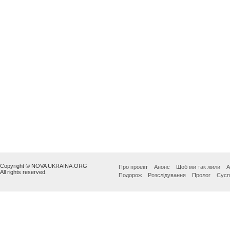
Copyright © NOVA UKRAINA.ORG
Про проект
Анонс
Щоб ми так жили
А
All rights reserved.
Подорож
Розслідування
Пролог
Сусп