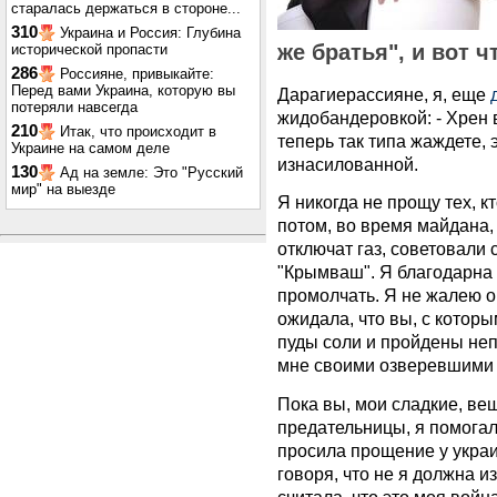
старалась держаться в стороне...
310
Украина и Россия: Глубина
же братья", и вот ч
исторической пропасти
286
Россияне, привыкайте:
Перед вами Украина, которую вы
Дарагиерассияне, я, еще
потеряли навсегда
жидобандеровкой: - Хрен 
210
Итак, что происходит в
теперь так типа жаждете,
Украине на самом деле
изнасилованной.
130
Ад на земле: Это "Русский
мир" на выезде
Я никогда не прощу тех, к
потом, во время майдана,
отключат газ, советовали 
"Крымваш". Я благодарна 
промолчать. Я не жалею о
ожидала, что вы, с котор
пуды соли и пройдены неп
мне своими озверевшими
Пока вы, мои сладкие, ве
предательницы, я помогал
просила прощение у украи
говоря, что не я должна 
считала, что это моя войн