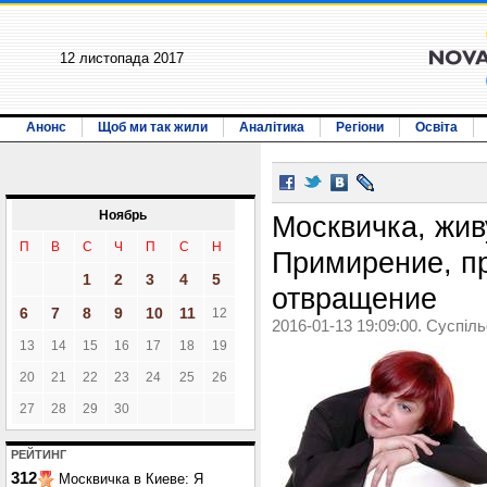
12 листопада 2017
Анонс
Щоб ми так жили
Аналітика
Регіони
Освіта
Ноябрь
Москвичка, жив
П
В
С
Ч
П
С
Н
Примирение, п
1
2
3
4
5
отвращение
6
7
8
9
10
11
12
2016-01-13 19:09:00. Суспіл
13
14
15
16
17
18
19
20
21
22
23
24
25
26
27
28
29
30
РЕЙТИНГ
312
Москвичка в Киеве: Я