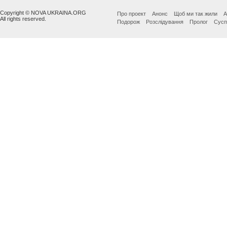
Copyright © NOVA UKRAINA.ORG
Про проект
Анонс
Щоб ми так жили
А
All rights reserved.
Подорож
Розслідування
Пролог
Сусп