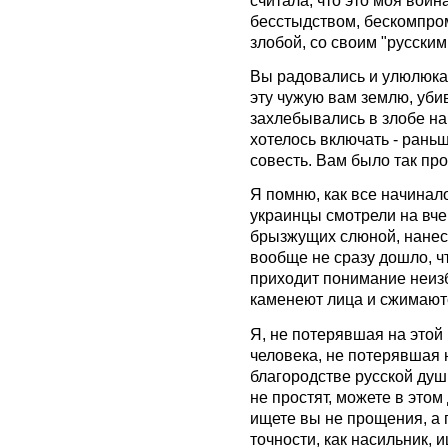
бесстыдством, бескомпром
злобой, со своим "русски
Вы радовались и улюлюкал
эту чужую вам землю, уби
захлебывались в злобе на
хотелось включать - раньш
совесть. Вам было так пр
Я помню, как все начинал
украинцы смотрели на вче
брызжущих слюной, нанесш
вообще не сразу дошло, чт
приходит понимание неизб
каменеют лица и сжимаютс
Я, не потерявшая на этой
человека, не потерявшая 
благородстве русской душ
не простят, можете в этом
ищете вы не прощения, а
точности, как насильник,