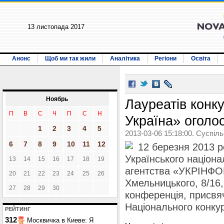
13 листопада 2017
Анонс
Щоб ми так жили
Аналітика
Регіони
Освіта
Ноябрь
Лауреатів конк
П
В
С
Ч
П
С
Н
Україна» оголо
1
2
3
4
5
2013-03-06 15:18:00. Суспіл
6
7
8
9
10
11
12
12 березня 2013 р
Українського націон
13
14
15
16
17
18
19
агентства «УКРІНФОР
20
21
22
23
24
25
26
Хмельницького, 8/16,
27
28
29
30
конференція, присвя
Національного конку
РЕЙТИНГ
312
Москвичка в Киеве: Я