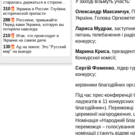
У заході візьмуть участь:
старалась держаться в стороне...
310
Украина и Россия: Глубина
Олександр Максимчук
, 
исторической пропасти
України, Голова Оргкоміте
286
Россияне, привыкайте:
Перед вами Украина, которую вы
Лариса Мудрак
, заступни
потеряли навсегда
питань телебачення і рад
210
Итак, что происходит в
Украине на самом деле
конкурсу;
130
Ад на земле: Это "Русский
Марина Криса
, президен
мир" на выезде
Конкурсної комісії;
Сергій Фоменко
, лідер 
конкурсу;
керівники благодійних орга
Під час прес-конференції 
лауреатів в 11 конкурсних
благодійник»). Переможці 
церемонії нагородження, щ
Номінація «Народний бла
переможця – голосування в
номінації стануть відомі 