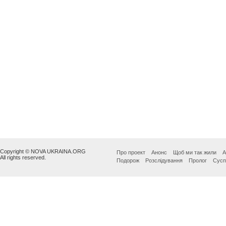
Copyright © NOVA UKRAINA.ORG
Про проект
Анонс
Щоб ми так жили
А
All rights reserved.
Подорож
Розслідування
Пролог
Сусп