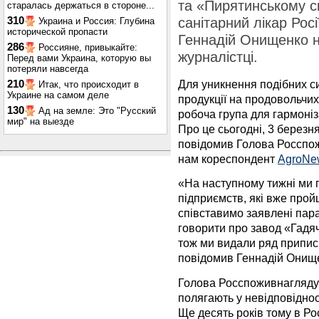
та «Пирятинському с
старалась держаться в стороне...
310
санітарний лікар Рос
Украина и Россия: Глубина
исторической пропасти
Геннадій Онищенко н
286
Россияне, привыкайте:
журналістці.
Перед вами Украина, которую вы
потеряли навсегда
Для уникнення подібних с
210
Итак, что происходит в
Украине на самом деле
продукції на продовольчих
130
Ад на земле: Это "Русский
робоча група для гармоніза
мир" на выезде
Про це сьогодні, 3 березня
повідомив Голова Росспо
нам кореспондент
AgroNe
«На наступному тижні ми 
підприємств, які вже прой
співставимо заявлені пар
говорити про завод «Гадяч
тож ми видали ряд приписів
повідомив Геннадій Онищ
Голова Росспоживнагляду 
полягають у невідповіднос
Ще десять років тому в Ро