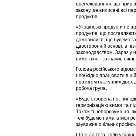
врегулювання», що прирі
закону, де виписані всі па
продуктів.
«Українські продукти не в
продуктів, що поставляють
домовилися, що будемо га
двосторонній основі, а пі
законодавством. Зараз у н
вимогах», - зазначив очіл
Голова російського відомст
необхідно працювати в цій
протягом наступних двох 
робоча група.
«Буде створена постійноді
гармонізацією вимог та пі
Також ті непорозуміння, я
теж будемо намагатися рег
зауважив очільник російсь
Що ж до того, коли україн