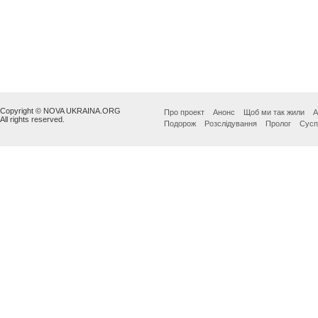
Copyright © NOVA UKRAINA.ORG
Про проект
Анонс
Щоб ми так жили
А
All rights reserved.
Подорож
Розслідування
Пролог
Сусп