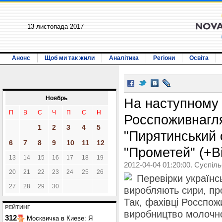
13 листопада 2017
Анонс
Щоб ми так жили
Аналітика
Регіони
Освіта
Ноябрь
На наступному 
П
В
С
Ч
П
С
Н
Росспоживнагля
1
2
3
4
5
"Пирятинський 
6
7
8
9
10
11
12
"Прометей" (+В
13
14
15
16
17
18
19
2012-04-04 01:20:00. Суспіл
20
21
22
23
24
25
26
Перевірки українс
27
28
29
30
виробляють сири, пр
Так, фахівці Росспо
РЕЙТИНГ
виробництво молочно
312
Москвичка в Киеве: Я