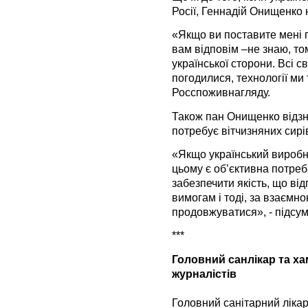
Росії, Геннадій Онищенко н
«Якщо ви поставите мені п
вам відповім –не знаю, то
української сторони. Всі с
погодилися, технології ми
Росспоживнагляду.
Також пан Онищенко відзн
потребує вітчизняних сирі
«Якщо український виробни
цьому є об’єктивна потре
забезпечити якість, що ві
вимогам і тоді, за взаємн
продовжуватися», - підсу
***
Головний санлікар та ха
журналістів
Головний санітарний лікар