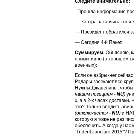
Следите внимательно:
- Прошла информация про 
— Завтра заканчиваются 
— Президент обратился з
— Сегодня 4-й Пакет.
Суммируем.
Объясняю, ка
примитивно (в хорошем см
военных):
Если он взбрыкнет сейчас
Радары засекают всё крупн
Нужны Джавелины, чтобы 
нашим позициям -
NU
)
уни
х, а в 2-х часах доставки
это? Только вводить авиа
(отключается -
NU
)
и НАТ
которую я тоже не раз пис
обеспечить. А когда у на
“Trident Juncture 2015″? П