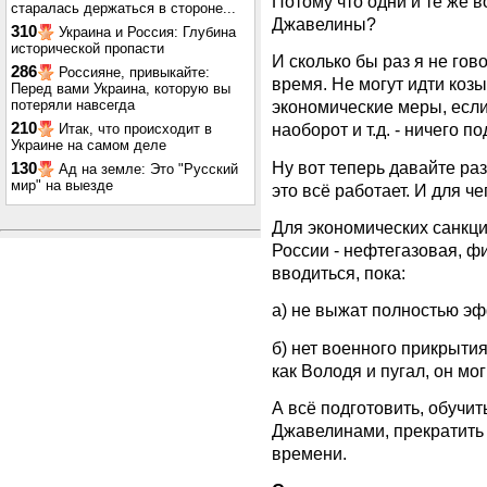
Потому что одни и те же в
старалась держаться в стороне...
Джавелины?
310
Украина и Россия: Глубина
исторической пропасти
И сколько бы раз я не го
286
Россияне, привыкайте:
время. Не могут идти козы
Перед вами Украина, которую вы
потеряли навсегда
экономические меры, есл
210
наоборот и т.д. - ничего п
Итак, что происходит в
Украине на самом деле
Ну вот теперь давайте раз
130
Ад на земле: Это "Русский
мир" на выезде
это всё работает. И для че
Для экономических санкци
России - нефтегазовая, фи
вводиться, пока:
а) не выжат полностью эф
б) нет военного прикрытия.
как Володя и пугал, он мо
А всё подготовить, обучи
Джавелинами, прекратить м
времени.