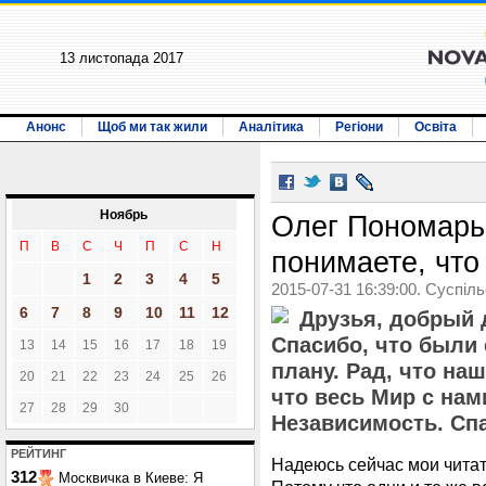
13 листопада 2017
Анонс
Щоб ми так жили
Аналітика
Регіони
Освіта
Ноябрь
Олег Пономарь:
П
В
С
Ч
П
С
Н
понимаете, что
1
2
3
4
5
2015-07-31 16:39:00. Суспіл
6
7
8
9
10
11
12
Друзья, добрый 
Спасибо, что были 
13
14
15
16
17
18
19
плану. Рад, что на
20
21
22
23
24
25
26
что весь Мир с нам
27
28
29
30
Независимость. Спа
РЕЙТИНГ
Надеюсь сейчас мои читат
312
Москвичка в Киеве: Я