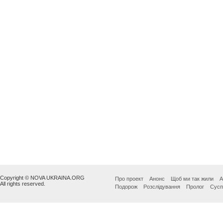
Copyright © NOVA UKRAINA.ORG
Про проект
Анонс
Щоб ми так жили
А
All rights reserved.
Подорож
Розслідування
Пролог
Сусп