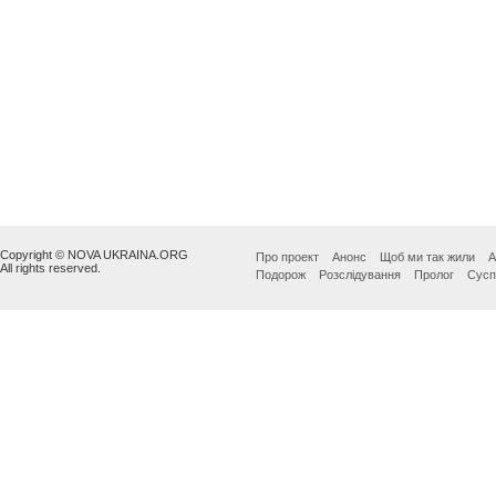
Copyright © NOVA UKRAINA.ORG
Про проект
Анонс
Щоб ми так жили
А
All rights reserved.
Подорож
Розслідування
Пролог
Сусп