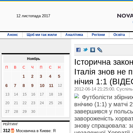
12 листопада 2017
Анонс
Щоб ми так жили
Аналітика
Регіони
Освіта
Ноябрь
Історична зако
П
В
С
Ч
П
С
Н
Італія знов не 
1
2
3
4
5
нічия 1:1 (ВІДЕ
6
7
8
9
10
11
12
2012-06-14 21:25:00. Суспіл
13
14
15
16
17
18
19
Футболісти збірних
20
21
22
23
24
25
26
внічию (1:1) у матчі 
завершився у польсь
27
28
29
30
завороженість хорват
РЕЙТИНГ
знову спрацювала: за
312
Москвичка в Киеве: Я
незалежної Хорватії 