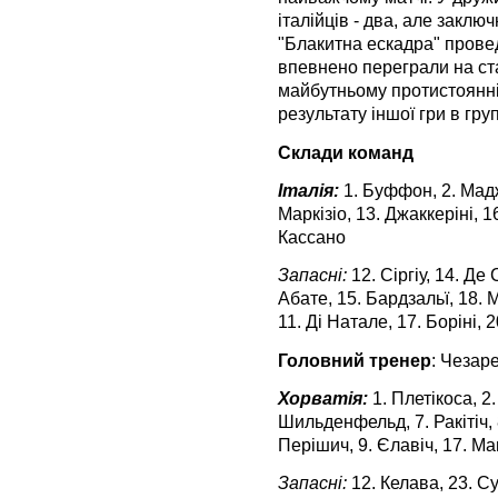
італійців - два, але закл
"Блакитна ескадра" провед
впевнено переграли на ста
майбутньому протистоянні 
результату іншої гри в груп
Склади команд
Італія:
1. Буффон, 2. Маджо
Маркізіо, 13. Джаккеріні, 16
Кассано
Запасні:
12. Сіргіу, 14. Де 
Абате, 15. Бардзальї, 18. 
11. Ді Натале, 17. Боріні, 
Головний тренер
: Чезар
Хорватія:
1. Плетікоса, 2.
Шильденфельд, 7. Ракітіч, 8
Перішич, 9. Єлавіч, 17. М
Запасні:
12. Келава, 23. Су