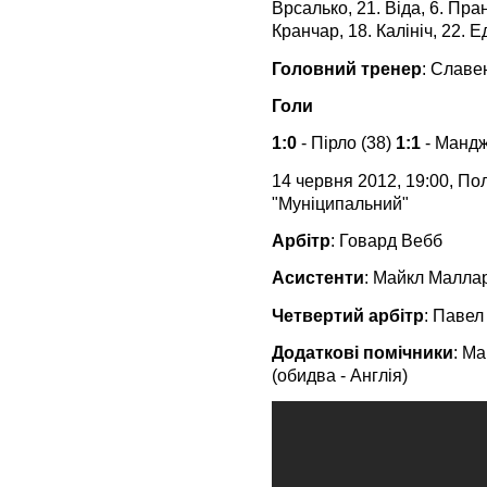
Врсалько, 21. Віда, 6. Пран
Кранчар, 18. Калініч, 22. 
Головний тренер
: Славен
Голи
1:0
- Пірло (38)
1:1
- Мандж
14 червня 2012, 19:00, По
"Муніципальний"
Арбітр
: Говард Вебб
Асистенти
: Майкл Малларк
Четвертий арбітр
: Павел
Додаткові помічники
: Ма
(обидва - Англія)