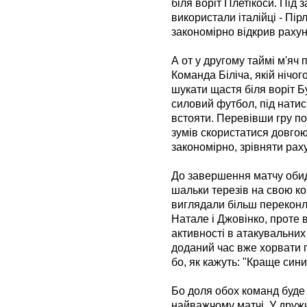
біля воріт Плетікоси. Під
використали італійці - Пі
закономірно відкрив рахуно
А от у другому таймі м'яч 
Команда Біліча, якій нічог
шукати щастя біля воріт Б
силовий футбол, під натис
встояти. Перевівши гру п
зумів скористатися довгою
закономірно, зрівняти рах
До завершення матчу оби
шальки терезів на свою ко
виглядали більш переконл
Натале і Джовінко, проте 
активності в атакувальних
доданий час вже хорвати п
бо, як кажуть: "Краще сини
Бо доля обох команд буде
найважчому матчі. У дружин