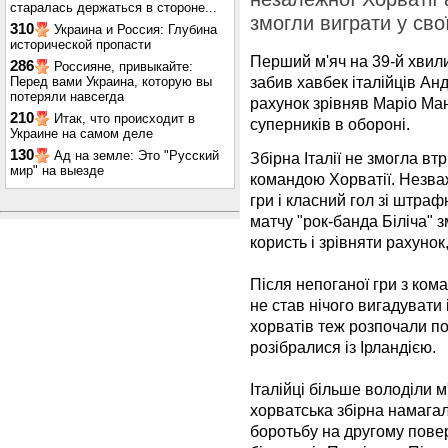
старалась держаться в стороне...
змогли виграти у свої
310
Украина и Россия: Глубина
исторической пропасти
Перший м'яч на 39-й хвил
286
Россияне, привыкайте:
забив хавбек італійців Анд
Перед вами Украина, которую вы
потеряли навсегда
рахунок зрівняв Маріо Ма
210
Итак, что происходит в
суперників в обороні.
Украине на самом деле
130
Ад на земле: Это "Русский
Збірна Італії не змогла вт
мир" на выезде
командою Хорватії. Незва
гри і класний гол зі штраф
матчу "рок-банда Біліча" 
користь і зрівняти рахуно
Після непоганої гри з кома
не став нічого вигадувати 
хорватів теж розпочали по
розібралися із Ірландією.
Італійці більше володіли м
хорватська збірна намага
боротьбу на другому повер