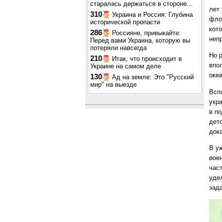
старалась держаться в стороне...
лет
310
Украина и Россия: Глубина
фло
исторической пропасти
кот
286
Россияне, привыкайте:
неп
Перед вами Украина, которую вы
потеряли навсегда
Но 
210
Итак, что происходит в
впо
Украине на самом деле
оке
130
Ад на земле: Это "Русский
мир" на выезде
Всп
укр
в п
дет
док
В у
вое
час
уде
зад