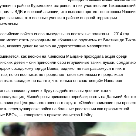
 учения в районе Курильских островов, в них участвовали Тихоокеанский
т, силы ВДВ и военной авиации, что вызвало протест со стороны Японии
орая заявила, что военные учения в районе спорной территории
риемлемы.
российские войска снова выведены на восточные полигоны – 2014 год
лне может стать рекордным по «бряцанью оружием» от Балтики до Тихог
ана, никаких денег не жалко на дорогостоящие мероприятия.
оминается, как весной на Киевском Майдане проходила акция среди
аинских детей – они приносили свои игрушечные танки, пушки, солдатико
одарок соседскому «дяде Вове», видимо, не наигравшемуся в них в
стве, но он все никак не преодолеет свои комплексы и продолжает
азывать соседям по палате, что только он «настоящий» Наполеон.
же начавшихся учениях будут задействованы десятки тысяч
ннослужащих, Минобороны приказало перебазировать на Дальний Восто
ть авиации Центрального военного округа. «Особое внимание при провер
лить перегруппировке войск на большие расстояния как приоритетной
аче ВВО», — говорится в приказе министра Шойгу.