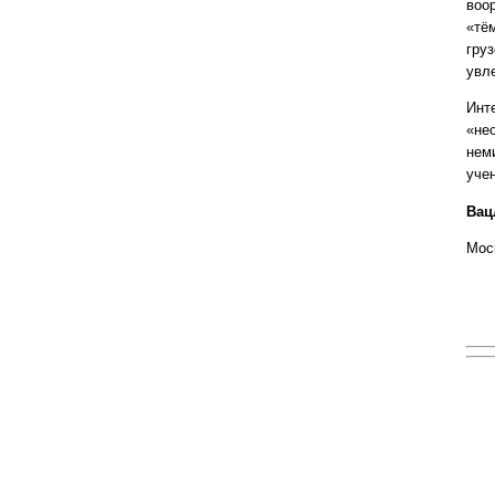
воо
«тё
гру
увл
Инте
«не
нем
уче
Вац
Мос