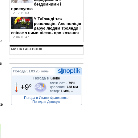
бездомними і
прислугою
,
12-17 19:03
У Таїланді теж
революція. Але поліція
дарує людям троянди і
співає з ними пісень про кохання
12-04 10:47
о
МИ НА FACEBOOK
в
Погода
31.03.26, ночь
Погода в
Киеве
влажность:
79%
+9°
давление:
738 мм
ветер:
1 м/с,
Погода в Ивано-Франковске
к
Погода в Донецке
ке