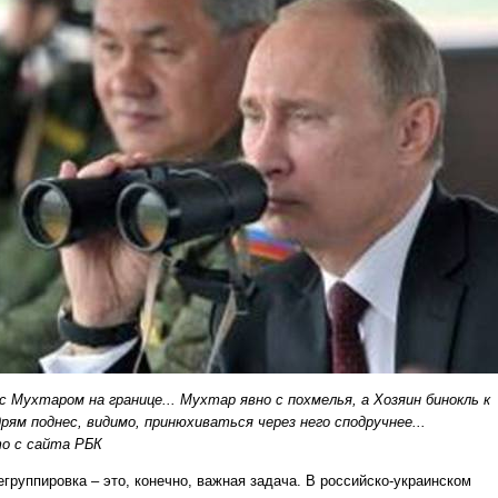
с Мухтаром на границе... Мухтар явно с похмелья, а Хозяин бинокль к
дрям поднес, видимо, принюхиваться через него сподручнее...
о с сайта РБК
егруппировка – это, конечно, важная задача. В российско-украинском