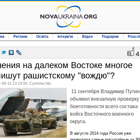
ика
Регіони
Освіта
Інтерв‘ю
Відео
Подорож
Розсл
4
чения на далеком Востоке многое
пишут рашистскому "вождю"?
-09-11 23:19:00. Суспільство
11 сентября Владимир Путин
объявил внезапную проверку
боеготовности всего состава
войск Восточного военного
округа.
В августе 2014 года Россия уже
проводила самые масштабные за 30