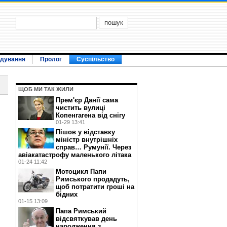
ідування
Пролог
Суспільство
ЩОБ МИ ТАК ЖИЛИ
Прем'єр Данії сама
чистить вулиці
Копенгагена від снігу
01-29 13:41
Пішов у відставку
міністр внутрішніх
справ… Румунії. Через
авіакатастрофу маленького літака
01-24 11:42
Мотоцикл Папи
Римського продадуть,
щоб потратити гроші на
бідних
01-15 13:09
Папа Римський
відсвяткував день
народження з