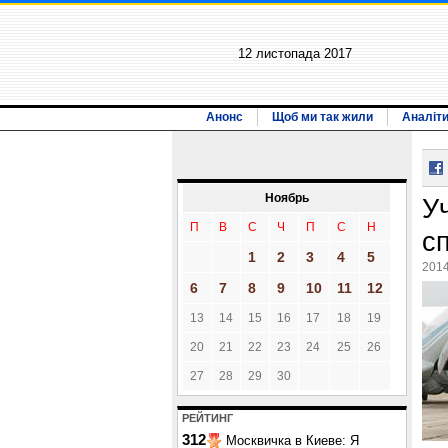
12 листопада 2017
Анонс
Щоб ми так жили
Аналіт
Ноябрь
У
П
В
С
Ч
П
С
Н
с
1
2
3
4
5
2014
6
7
8
9
10
11
12
13
14
15
16
17
18
19
20
21
22
23
24
25
26
27
28
29
30
РЕЙТИНГ
312
Москвичка в Киеве: Я