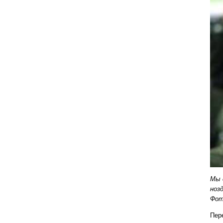
Мы 
ноз
Фот
Пер