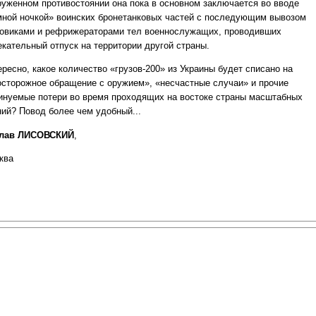
руженном противостоянии она пока в основном заключается во вводе
мной ночкой» воинских бронетанковых частей с последующим вывозом
зовиками и рефрижераторами тел военнослужащих, проводивших
екательный отпуск на территории другой страны.
ресно, какое количество «грузов-200» из Украины будет списано на
осторожное обращение с оружием», «несчастные случаи» и прочие
инуемые потери во время проходящих на востоке страны масштабных
ний? Повод более чем удобный...
лав ЛИСОВСКИЙ
,
ква