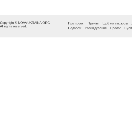
Copyright © NOVA UKRAINA.ORG
Про проект
Тренінг
Щоб ми так жили
All rights reserved.
Подорож
Розслідування
Пролог
Сусп