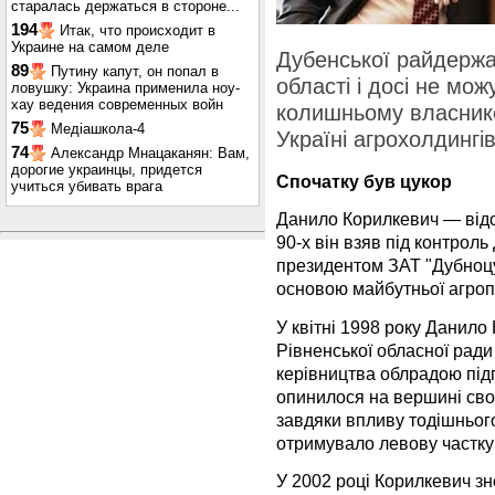
старалась держаться в стороне...
194
Итак, что происходит в
Украине на самом деле
Дубенської райдержад
89
Путину капут, он попал в
області і досі не мож
ловушку: Украина применила ноу-
хау ведения современных войн
колишньому власнико
75
Медіашкола-4
Україні агрохолдингі
74
Александр Мнацаканян: Вам,
дорогие украинцы, придется
Спочатку був цукор
учиться убивать врага
Данило Корилкевич — відо
90-х він взяв під контроль
президентом ЗАТ "Дубноцу
основою майбутньої агроп
У квітні 1998 року Данило
Рівненської обласної ради 
керівництва облрадою під
опинилося на вершині свог
завдяки впливу тодішньог
отримувало левову частку
У 2002 році Корилкевич з