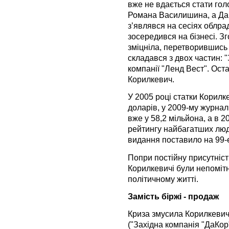
вже не вдається стати гол
Романа Василишина, а Дан
з’являвся на сесіях облрад
зосередився на бізнесі. З
зміцніла, перетворившись
складався з двох частин: "
компанії "Ленд Вест". Ос
Корилкевич.
У 2005 році статки Корилк
доларів, у 2009-му журнал
вже у 58,2 мільйона, а в 2
рейтингу найбагатших лю
видання поставило на 99-е
Попри постійну присутніст
Корилкевичі були непомітні
політичному житті.
Замість біржі - продаж
Криза змусила Корилкевичі
("Західна компанія "ДаКор"