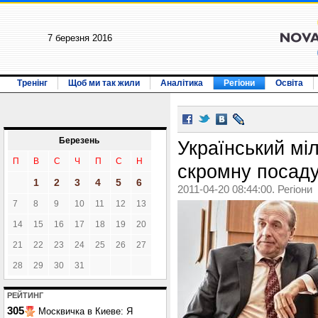
7 березня 2016
Тренінг
Щоб ми так жили
Аналітика
Регіони
Освіта
Березень
Український мі
П
В
С
Ч
П
С
Н
скромну посад
1
2
3
4
5
6
2011-04-20 08:44:00. Регіони
7
8
9
10
11
12
13
14
15
16
17
18
19
20
21
22
23
24
25
26
27
28
29
30
31
РЕЙТИНГ
305
Москвичка в Киеве: Я