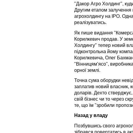
"Дакор Агро Холдинг", куд
Другим етапом залучення 
агрохолдингу на ІРО. Одн
реалізуватись.
Як пише видання "Комерса
Корилкевич продав. У земе
Холдингу" тепер новий вл
підконтрольна йому компан
Корилкевича, Олег Бахма
"Вінницям’ясо", виробника
орної землі.
Точна сума оборудки неві
заплатив новий власник, к
доларів. Дехто стверджує
свій бізнес чи то через ск
те, що їм "зробили пропози
Назад у владу
Позбувшись свого агрохол
зібрався повертатись в ак