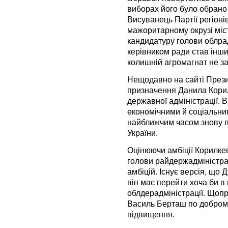
виборах його було обрано 
Висуванець Партії регіонів
мажоритарному окрузі міс
кандидатуру голови облра
керівником ради став інши
колишній агромагнат не з
Нещодавно на сайті Прези
призначення Данила Кори
державної адміністрації.
економічними й соціальни
найближчим часом знову п
України.
Оцінюючи амбіції Корилке
голови райдержадміністрац
амбіцій. Існує версія, що
він має перейти хоча би в 
облдерадміністрації. Щоп
Василь Берташ по доброму
підвищення.