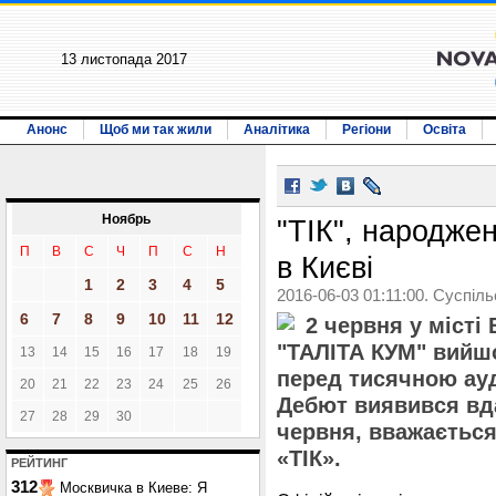
13 листопада 2017
Анонс
Щоб ми так жили
Аналітика
Регіони
Освіта
Ноябрь
"ТІК", народжен
П
В
С
Ч
П
С
Н
в Києві
1
2
3
4
5
2016-06-03 01:11:00. Суспіл
6
7
8
9
10
11
12
2 червня у місті 
"ТАЛІТА КУМ" вийшо
13
14
15
16
17
18
19
перед тисячною ауд
20
21
22
23
24
25
26
Дебют виявився вда
27
28
29
30
червня, вважаєтьс
«ТІК».
РЕЙТИНГ
312
Москвичка в Киеве: Я