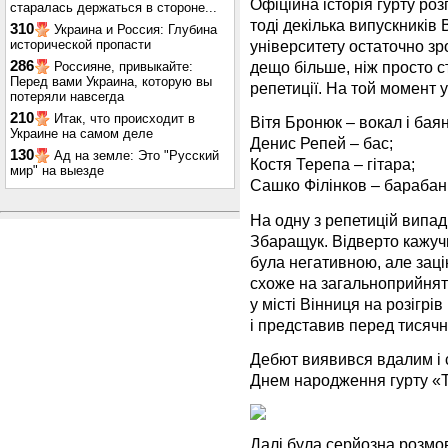
Офіційна історія гурту ро
старалась держаться в стороне...
тоді декілька випускників
310
Украина и Россия: Глубина
исторической пропасти
університету остаточно зро
286
дещо більше, ніж просто с
Россияне, привыкайте:
Перед вами Украина, которую вы
репетиції. На той момент у
потеряли навсегда
210
Итак, что происходит в
Вітя Бронюк – вокал і баян
Украине на самом деле
Денис Репей – бас;
130
Ад на земле: Это "Русский
Костя Терепа – гітара;
мир" на выезде
Сашко Філінков – барабан
На одну з репетицій випа
Збаращук. Відверто кажучи
була негативною, але заці
схоже на загальноприйнят
у місті Вінниця на розігрі
і представив перед тисячн
Дебют виявився вдалим і 
Днем народження гурту «Т
Далі була серйозна розмо