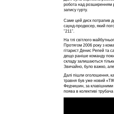
робота над розширенням р
запису гурту.
Саме цей диск потрапив до
саунд-продюсер, який пого
"211".
На тлі світлого майбутньог
Протягом 2006 року з кома
гітарист Денис Репей та с
дещо раніше команду покин
складу залишаються тільки
Звичайно, було важко, але
Далі пішли оголошення, ка
травня був уже новий «ТІК»
Федчишин, за клавішними 
поява в колективі трубача 