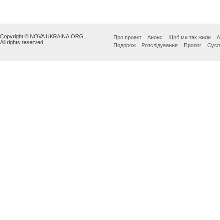
Copyright © NOVA UKRAINA.ORG
Про проект
Анонс
Щоб ми так жили
А
All rights reserved.
Подорож
Розслідування
Пролог
Сусп