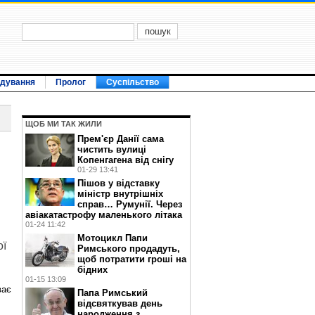
ідування
Пролог
Суспільство
ЩОБ МИ ТАК ЖИЛИ
Прем'єр Данії сама
чистить вулиці
Копенгагена від снігу
01-29 13:41
Пішов у відставку
міністр внутрішніх
справ… Румунії. Через
авіакатастрофу маленького літака
01-24 11:42
Мотоцикл Папи
ої
Римського продадуть,
щоб потратити гроші на
бідних
01-15 13:09
ває
Папа Римський
відсвяткував день
народження з