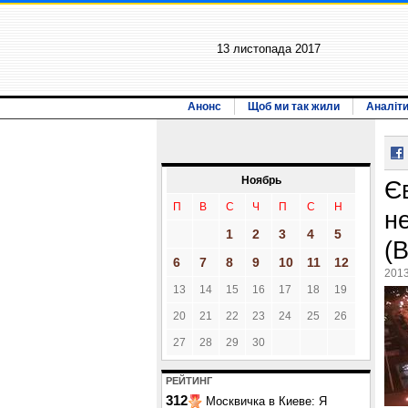
13 листопада 2017
Анонс
Щоб ми так жили
Аналіт
Ноябрь
Є
П
В
С
Ч
П
С
Н
н
1
2
3
4
5
(
6
7
8
9
10
11
12
2013
13
14
15
16
17
18
19
20
21
22
23
24
25
26
27
28
29
30
РЕЙТИНГ
312
Москвичка в Киеве: Я