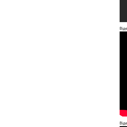
Від
Віде