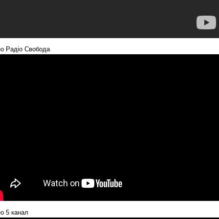
ео Радіо Свобода
о 5 канал