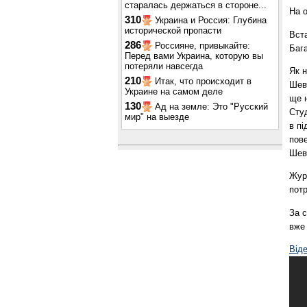
старалась держаться в стороне...
На о
310
Украина и Россия: Глубина
исторической пропасти
Вста
286
Россияне, привыкайте:
Баг
Перед вами Украина, которую вы
потеряли навсегда
Як н
210
Итак, что происходит в
Шевч
Украине на самом деле
ще 
130
Ад на земле: Это "Русский
Студ
мир" на выезде
в пі
пове
Шев
Журн
потр
За 
вже 
Від