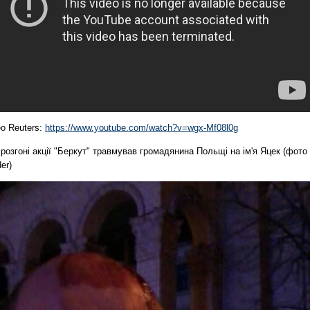
о Reuters:
https://www.youtube.com/watch?v=wgx-Mf08l0g
розгоні акції "Беркут" травмував громадянина Польщі на ім'я Яцек (фото 
der)