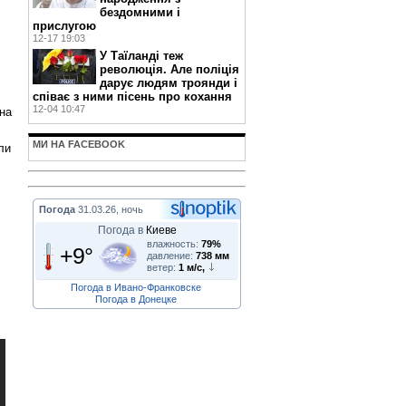
бездомними і
прислугою
12-17 19:03
У Таїланді теж
революція. Але поліція
дарує людям троянди і
співає з ними пісень про кохання
12-04 10:47
їна
МИ НА FACEBOOK
ли
Погода
31.03.26, ночь
Погода в
Киеве
влажность:
79%
+9°
давление:
738 мм
ветер:
1 м/с,
Погода в Ивано-Франковске
Погода в Донецке