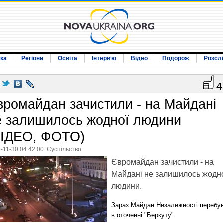
ика
Регіони
Освіта
Інтерв‘ю
Відео
Подорож
Розсл
4
вромайдан зачистили - на Майдані
е залишилось жодної людини
ВІДЕО, ФОТО)
-11-30 04:42:00. Суспільство
Євромайдан зачистили - на
Майдані не залишилось жодн
людини.
Зараз Майдан Незалежності перебу
в оточенні "Беркуту".