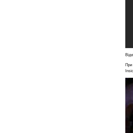
Віде
При 
Insi