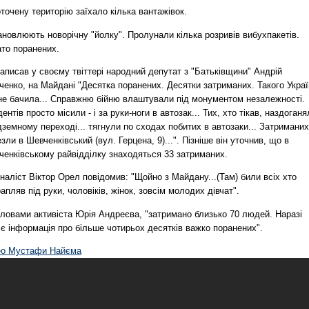
точену територію заїхало кілька вантажівок.
новлюють новорічну "йолку". Пролунали кілька розривів вибухпакетів.
ато поранених.
аписав у своєму твіттері народний депутат з "Батьківщини" Андрій
енко, на Майдані "Десятка поранених. Десятки затриманих. Такого Укра
не бачила... Справжню бійню влаштували під монументом незалежності.
ентів просто місили - і за руки-ноги в автозак... Тих, хто тікав, наздоганя
дземному переході... тягнули по сходах побитих в автозаки...
Затриманих
зли в Шевченківський (вул. Герцена, 9)...
". Пізніше він уточнив, що в
ченківському райвідділку знаходяться 33 затриманих.
аліст Віктор Орел повідомив: "Щойно з Майдану...(Там) били всіх хто
апляв під руки, чоловіків, жінок, зовсім молодих дівчат".
словами активіста Юрія Андреєва, "затримано близько 70 людей. Наразі
є інформація про більше чотирьох десятків важко поранених".
ео Мустафи Найєма