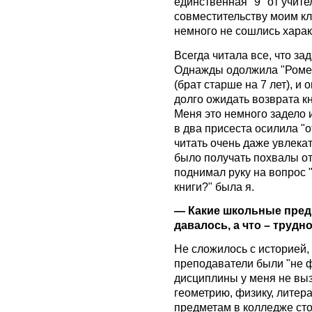
единственная "9" от учит
совместительству моим к
немного не сошлись хара
Всегда читала все, что за
Однажды одолжила "Ромео 
(брат старше на 7 лет), и 
долго ожидать возврата кн
Меня это немного задело и
в два присеста осилила "о
читать очень даже увлекат
было получать похвалы от
поднимал руку на вопрос 
книги?" была я.
— Какие школьные пре
давалось, а что – трудн
Не сложилось с историей,
преподаватели были "не ф
дисциплины у меня не выз
геометрию, физику, литера
предметам в колледже сто