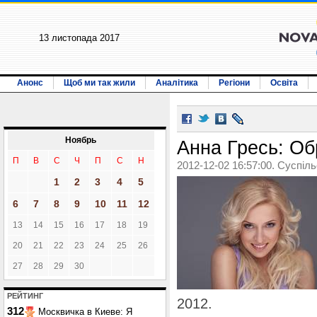
13 листопада 2017
Анонс
Щоб ми так жили
Аналітика
Регіони
Освіта
Ноябрь
Анна Гресь: Об
П
В
С
Ч
П
С
Н
2012-12-02 16:57:00. Суспіл
1
2
3
4
5
6
7
8
9
10
11
12
13
14
15
16
17
18
19
20
21
22
23
24
25
26
27
28
29
30
РЕЙТИНГ
2012.
312
Москвичка в Киеве: Я