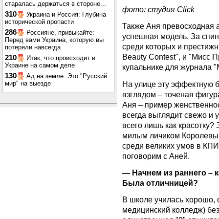
старалась держаться в стороне...
фото: студия Click
310
Украина и Россия: Глубина
исторической пропасти
Также Аня превосходная 
286
Россияне, привыкайте:
успешная модель. За спин
Перед вами Украина, которую вы
среди которых и престижны
потеряли навсегда
Beauty Contest", и "Мисс 
210
Итак, что происходит в
Украине на самом деле
купальнике для журнала "
130
Ад на земле: Это "Русский
На улице эту эффектную б
мир" на выезде
взглядом – точеная фигур
Аня – пример женственност
всегда выглядит свежо и 
всего лишь как красотку? 
милым личиком Королевы 
среди великих умов в КПИ
поговорим с Аней.
— Начнем из раннего – 
Была отличницей?
В школе училась хорошо, о
медицинский колледж) без