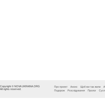
Copyright © NOVA UKRAINA.ORG
Про проект
Анонс
Щоб ми так жили
А
All rights reserved.
Подорож
Розслідування
Пролог
Сусп