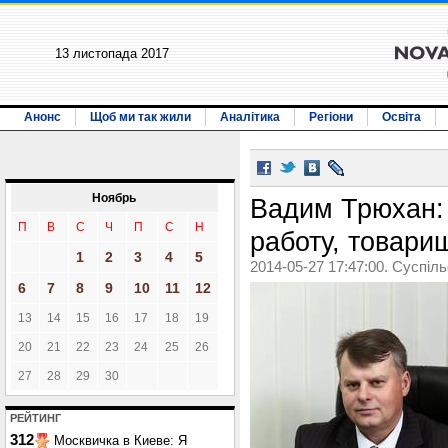
13 листопада 2017
Анонс
Щоб ми так жили
Аналітика
Регіони
Освіта
Ноябрь
Вадим Трюхан:
П
В
С
Ч
П
С
Н
работу, товари
1
2
3
4
5
2014-05-27 17:47:00. Суспіл
6
7
8
9
10
11
12
13
14
15
16
17
18
19
20
21
22
23
24
25
26
27
28
29
30
РЕЙТИНГ
312
Москвичка в Киеве: Я