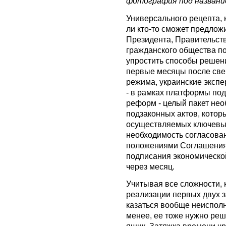
фотография под названи
Универсального рецепта, 
ли кто-то сможет предлож
Президента, Правительст
гражданского общества по
упростить способы решения
первые месяцы после све
режима, украинские экспе
- в рамках платформы по
реформ - целый пакет нео
подзаконных актов, котор
осуществляемых ключевых
необходимость согласова
положениями Соглашения 
подписания экономической
через месяц.
Учитывая все сложности, 
реализации первых двух за
казаться вообще неиспол
менее, ее тоже нужно реш
ящик. Затяжка времени чр