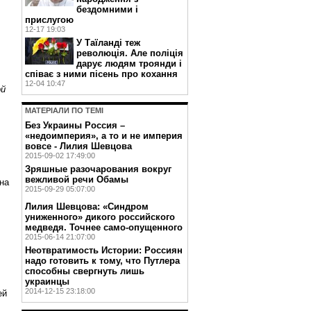
бездомними і
прислугою
12-17 19:03
У Таїланді теж
революція. Але поліція
дарує людям троянди і
співає з ними пісень про кохання
12-04 10:47
ой
МАТЕРIАЛИ ПО ТЕМI
Без Украины Россия –
«недоимперия», а то и не империя
вовсе - Лилия Шевцова
2015-09-02 17:49:00
Зряшные разочарования вокруг
вежливой речи Обамы
на
2015-09-29 05:07:00
Лилия Шевцова: «Синдром
униженного» дикого российского
медведя. Точнее само-опущенного
2015-06-14 21:07:00
Неотвратимость Истории: Россиян
надо готовить к тому, что Путлера
способны свергнуть лишь
,
украинцы
2014-12-15 23:18:00
ей