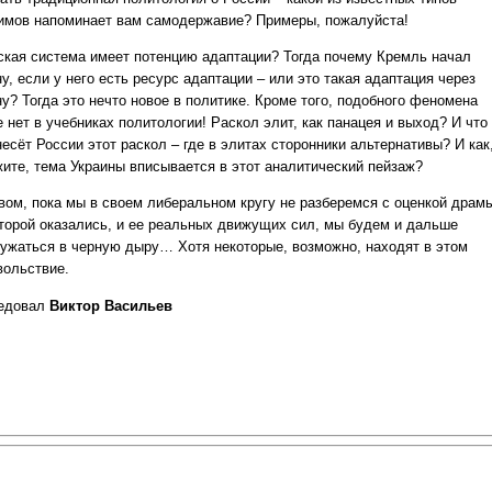
имов напоминает вам самодержавие? Примеры, пожалуйста!
ская система имеет потенцию адаптации? Тогда почему Кремль начал
у, если у него есть ресурс адаптации – или это такая адаптация через
у? Тогда это нечто новое в политике. Кроме того, подобного феномена
 нет в учебниках политологии! Раскол элит, как панацея и выход? И что
есёт России этот раскол – где в элитах сторонники альтернативы? И как
жите, тема Украины вписывается в этот аналитический пейзаж?
вом, пока мы в своем либеральном кругу не разберемся с оценкой драм
оторой оказались, и ее реальных движущих сил, мы будем и дальше
ружаться в черную дыру… Хотя некоторые, возможно, находят в этом
вольствие.
едовал
Виктор Васильев