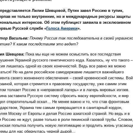
 представляется Лилии Шевцовой, Путин завел Россию в тупик,
ерпав не только внутренние, но и международные ресурсы защиты
иональных интересов. Об этом публицист заявила в эксклюзивном
ервью Русской службе «
Голоса Америки
».
тор Васильев:
Почему Россия так последовательна в своей украинск
итике? К каким последствиям это ведет?
ия Шевцова:
Пока мы еще не можем осмыслить все последствия
ушения Украиной русского генетического кода. Казалось, ну что такого –
сия лишилась одной из своих конечностей. Ведь все равно же можно
гаться! Но на деле российское самодержавие лишается важнейшего
мента своего жизненного обеспечения – своей кровеносной системы. Вой
краиной, которая стремится к правовому государству, уже самим этим
том толкает Россию в «неправовой лагерь» и в лагерь мировых изгоев.
аина заставила Русскую систему сбросить маску европейскости, и мир
дел отвратительный оскал… Не менее важно и то, что став фронтовым
ударством, Украина тем самым превращается в санитарный кордон,
еляя Москву от Европы и делая Россию азиатской страной. Но ведь и в
и Россию не ждут, разве только в роли пекинской газовой трубы. Словом
инская попытка получить новую легитимацию и продлить жизнь угасающ
темы для нас обернулась черной дырой…