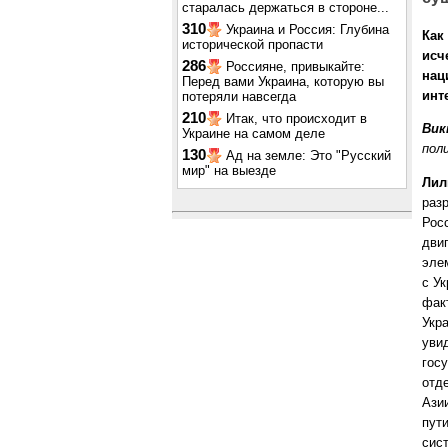
старалась держаться в стороне...
310
Украина и Россия: Глубина
Как
исторической пропасти
исч
286
Россияне, привыкайте:
нац
Перед вами Украина, которую вы
инт
потеряли навсегда
210
Итак, что происходит в
Вик
Украине на самом деле
пол
130
Ад на земле: Это "Русский
мир" на выезде
Лил
разр
Рос
дви
эле
с У
фак
Укр
уви
гос
отд
Ази
пут
сис