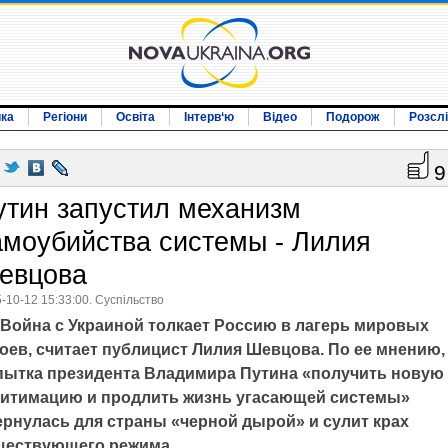
ика
Регіони
Освіта
Інтерв‘ю
Відео
Подорож
Розсл
9
утин запустил механизм
амоубийства системы - Лилия
евцова
-10-12 15:33:00. Суспільство
Война с Украиной толкает Россию в лагерь мировых
гоев, считает публицист Лилия Шевцова. По ее мнению,
пытка президента Владимира Путина «получить новую
гитимацию и продлить жизнь угасающей системы»
ернулась для страны «черной дырой» и сулит крах
ществующего режима.