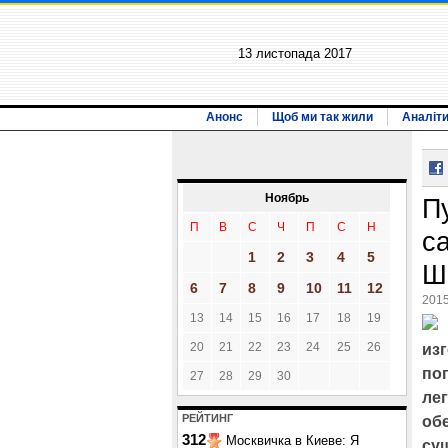
13 листопада 2017
Анонс
Щоб ми так жили
Аналіт
Ноябрь
П
П
В
С
Ч
П
С
Н
с
1
2
3
4
5
Ш
6
7
8
9
10
11
12
2015
13
14
15
16
17
18
19
20
21
22
23
24
25
26
из
по
27
28
29
30
ле
РЕЙТИНГ
об
312
Москвичка в Киеве: Я
су