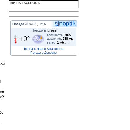
МИ НА FACEBOOK
Погода
31.03.26, ночь
Погода в
Киеве
влажность:
79%
+9°
давление:
738 мм
ветер:
1 м/с,
Погода в Ивано-Франковске
Погода в Донецке
вой
!
ой
х?
,
бо
.