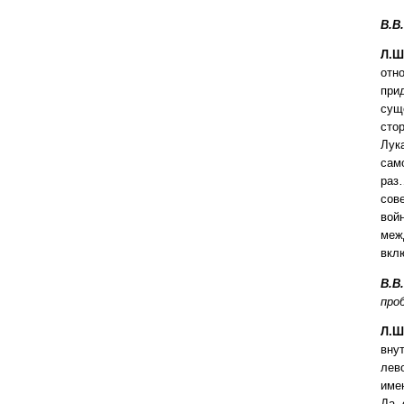
В.В
Л.Ш
отн
при
сущ
сто
Лук
сам
раз
сов
войн
меж
вкл
В.В.
про
Л.Ш
вну
лев
име
Да,