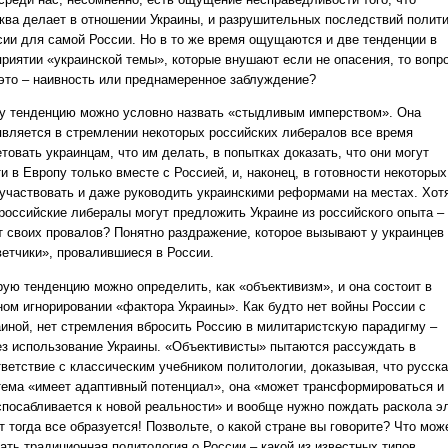
ква делает в отношении Украины, и разрушительных последствий полит
сии для самой России. Но в то же время ощущаются и две тенденции в
приятии «украинской темы», которые внушают если не опасения, то вопро
 это – наивность или преднамеренное заблуждение?
у тенденцию можно условно назвать «стыдливым имперством». Она
является в стремлении некоторых российских либералов все время
товать украинцам, что им делать, в попытках доказать, что они могут
и в Европу только вместе с Россией, и, наконец, в готовности некоторых
 участвовать и даже руководить украинскими реформами на местах. Хот
 российские либералы могут предложить Украине из российского опыта –
т своих провалов? Понятно раздражение, которое вызывают у украинцев
ветчики», провалившиеся в России.
рую тенденцию можно определить, как «объективизм», и она состоит в
ном игнорировании «фактора Украины». Как будто нет войны России с
аиной, нет стремления вбросить Россию в милитаристскую парадигму –
ез использование Украины. «Объективисты» пытаются рассуждать в
тветствие с классическим учебником политологии, доказывая, что русск
тема «имеет адаптивный потенциал», она «может трансформироваться и
спосабливается к новой реальности» и вообще нужно пождать раскола э
т тогда все образуется! Позвольте, о какой стране вы говорите? Что мож
ать традиционная политология о России – какой из известных типов