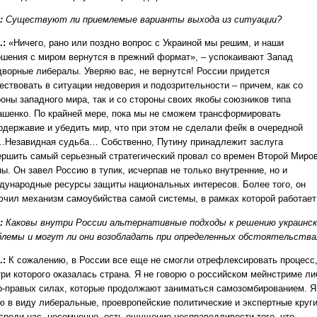
.:
Существуют ли приемлемые варианты выхода из ситуации?
.:
«Ничего, рано или поздно вопрос с Украиной мы решим, и наши
ошения с миром вернутся в прежний формат», – успокаивают Запад
дворные либералы. Уверяю вас, не вернутся! России придется
ествовать в ситуации недоверия и подозрительности – причем, как со
роны западного мира, так и со стороны своих якобы союзников типа
ашенко. По крайней мере, пока мы не сможем трансформировать
одержавие и убедить мир, что при этом не сделали фейк в очередной
…Незавидная судьба… Собственно, Путину принадлежит заслуга
ершить самый серьезный стратегический провал со времен Второй Миро
ы. Он завел Россию в тупик, исчерпав не только внутренние, но и
дународные ресурсы защиты национальных интересов. Более того, он
ючил механизм самоубийства самой системы, в рамках которой работает
:
Каковы внутри России альтернативные подходы к решению украинск
блемы и могут ли они возобладать при определенных обстоятельства
.:
К сожалению, в России все еще не смогли отрефлексировать процесс
три которого оказалась страна. Я не говорю о российском мейнстриме ли
о-правых силах, которые продолжают заниматься самозомбированием. Я
ю в виду либеральные, проевропейские политические и экспертные круги
 среди нас, несомненно, есть ощущение несправедливости того, что