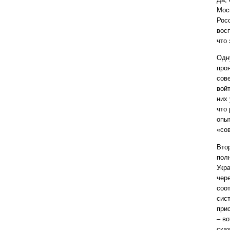
Мос
Рос
вос
что
Одн
про
сове
войт
них
что
опы
«со
Вто
пол
Укр
чер
соо
сис
при
– во
сказ