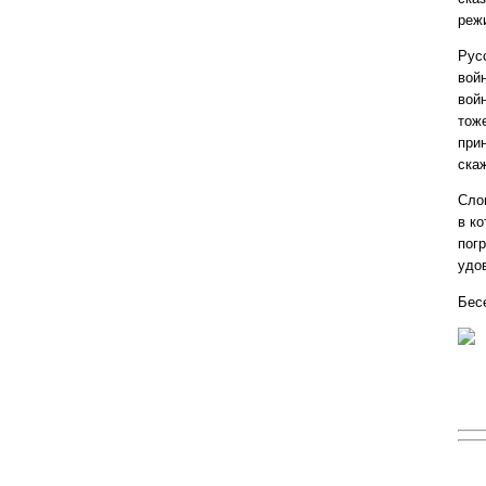
реж
Рус
войн
войн
тоже
прин
ска
Сло
в к
пог
удо
Бес