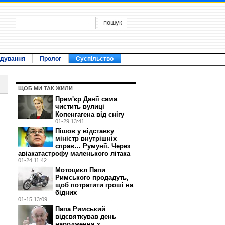
ідування
Пролог
Суспільство
ЩОБ МИ ТАК ЖИЛИ
Прем'єр Данії сама
чистить вулиці
Копенгагена від снігу
01-29 13:41
Пішов у відставку
міністр внутрішніх
справ… Румунії. Через
авіакатастрофу маленького літака
01-24 11:42
Мотоцикл Папи
Римського продадуть,
щоб потратити гроші на
бідних
01-15 13:09
Папа Римський
відсвяткував день
народження з