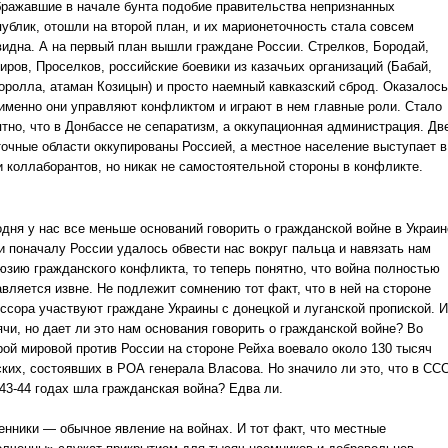
бражавшие в начале бунта подобие правительства непризнанных
публик, отошли на второй план, и их марионеточность стала совсем
видна. А на первый план вышли граждане России. Стрелков, Бородай,
иров, Проселков, российские боевики из казачьих организаций (Бабай,
оролла, атаман Козицын) и просто наемный кавказский сброд. Оказалось
 именно они управляют конфликтом и играют в нем главные роли. Стало
ятно, что в Донбассе не сепаратизм, а оккупационная администрация. Дв
точные области оккупированы Россией, а местное население выступает в
и коллаборантов, но никак не самостоятельной стороны в конфликте.
одня у нас все меньше оснований говорить о гражданской войне в Украин
и поначалу России удалось обвести нас вокруг пальца и навязать нам
юзию гражданского конфликта, то теперь понятно, что война полностью
авляется извне. Не подлежит сомнению тот факт, что в ней на стороне
ессора участвуют граждане Украины с донецкой и луганской пропиской. 
ячи, но дает ли это нам основания говорить о гражданской войне? Во
рой мировой против России на стороне Рейха воевало около 130 тысяч
ских, состоявших в РОА генерала Власова. Но значило ли это, что в СС
943-44 годах шла гражданская война? Едва ли.
енники — обычное явление на войнах. И тот факт, что местные