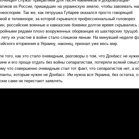
олченцы» служат прикрытием для тысяч наемников и добровольцев-
атиков из России, пришедших на украинскую землю, чтобы завоевать на
 неоспорим. Так же, как петрушка Губарев оказался просто говорящей
овой в телевизоре, за которой скрывался профессиональный головорез
кин, российские военные и кавказские боевики долгое время скрывались 
тройными рядами плохо вооруженных оборванцев из шахтерских трущоб.
к лету их участие в войне стало слишком явным. На минувшей неделе ф
ийского вторжения в Украину, наконец, признал уже весь мир.
е того, как это стало очевидным, разговоры о том, что Донбасс не нуже
аине и его проще отдать без войны сепаратистам, потеряли всякий смысл
ому что совершенно очевидным стал тот факт, что сепаратистов нет, а е
панты, которым нужен не Донбасс. Им нужна вся Украина, без остатка, о
 они сами не перестают заявлять.