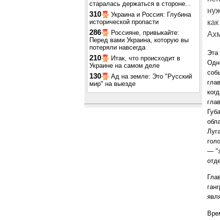
старалась держаться в стороне...
нуж
310
Украина и Россия: Глубина
исторической пропасти
как
286
Россияне, привыкайте:
Ахм
Перед вами Украина, которую вы
потеряли навсегда
Эта
210
Итак, что происходит в
Одна
Украине на самом деле
соб
130
Ад на земле: Это "Русский
гла
мир" на выезде
ког
гла
Губ
обл
Луг
гол
— "з
отде
Гла
ганг
явл
Вре