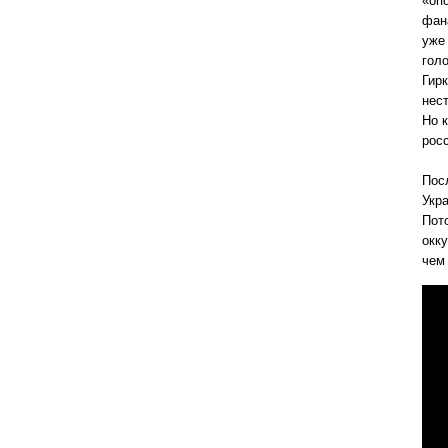
«оп
фан
уже
гол
Гир
нес
Но 
росс
Посл
Укр
Пот
окку
чем