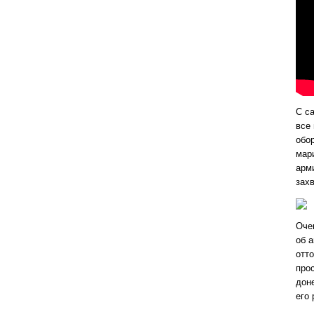
С с
все
обо
мар
арм
захв
Оче
об 
отт
про
доне
его 