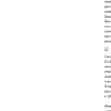
изо
рес
оче
Баш
Мот
что
пон
вос
рол
Сег
Есл
илл
упр
агр
тыс
Вто
рус
в 1
Изм