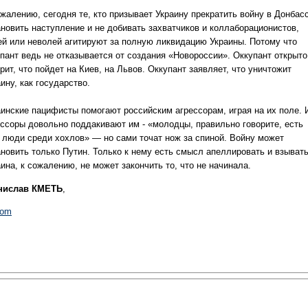
жалению, сегодня те, кто призывает Украину прекратить войну в Донбас
ановить наступление и не добивать захватчиков и коллаборационистов,
ей или неволей агитируют за полную ликвидацию Украины. Потому что
упант ведь не отказывается от создания «Новороссии». Оккупант открыто
рит, что пойдет на Киев, на Львов. Оккупант заявляет, что уничтожит
ину, как государство.
аинские пацифисты помогают российским агрессорам, играя на их поле. 
ессоры довольно поддакивают им - «молодцы, правильно говорите, есть
 люди среди хохлов» — но сами точат нож за спиной. Войну может
ановить только Путин. Только к нему есть смысл апеллировать и взывать
ина, к сожалению, не может закончить то, что не начинала.
нислав КМЕТЬ
,
dom