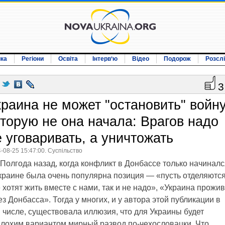
ика
Регіони
Освіта
Інтерв‘ю
Відео
Подорож
Розсл
3
краина не может "остановить" войну
оторую не она начала: Врагов надо
е уговаривать, а уничтожать
-08-25 15:47:00. Суспільство
Полгода назад, когда конфликт в Донбассе только начиналс
краине была очень популярна позиция — «пусть отделяются
 хотят жить вместе с нами, так и не надо», «Украина прожив
ез Донбасса». Тогда у многих, и у автора этой публикации в
 числе, существовала иллюзия, что для Украины будет
лохим вариантом мирный развод по-чехословацки. Что