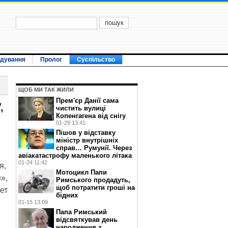
ідування
Пролог
Суспільство
ЩОБ МИ ТАК ЖИЛИ
Прем'єр Данії сама
,
чистить вулиці
Копенгагена від снігу
01-29 13:41
Пішов у відставку
міністр внутрішніх
справ… Румунії. Через
авіакатастрофу маленького літака
01-24 11:42
я,
Мотоцикл Папи
»,
Римського продадуть,
щоб потратити гроші на
ет
бідних
01-15 13:09
Папа Римський
відсвяткував день
народження з