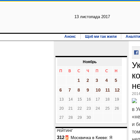
13 листопада 2017
Анонс
Щоб ми так жили
Аналіт
Ноябрь
У
П
В
С
Ч
П
С
Н
к
1
2
3
4
5
н
6
7
8
9
10
11
12
2014
13
14
15
16
17
18
19
20
21
22
23
24
25
26
в У
«не
27
28
29
30
и б
РЕЙТИНГ
том
312
Москвичка в Киеве: Я
неп