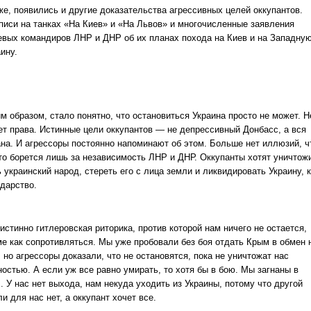
же, появились и другие доказательства агрессивных целей оккупантов.
писи на танках «На Киев» и «На Львов» и многочисленные заявления
евых командиров ЛНР и ДНР об их планах похода на Киев и на Западну
ину.
м образом, стало понятно, что остановиться Украина просто не может. Н
ет права. Истинные цели оккупантов — не депрессивный Донбасс, а вся
ана. И агрессоры постоянно напоминают об этом. Больше нет иллюзий, ч
-то борется лишь за независимость ЛНР и ДНР. Оккупанты хотят уничтож
 украинский народ, стереть его с лица земли и ликвидировать Украину, 
ударство.
истинно гитлеровская риторика, против которой нам ничего не остается,
ме как сопротивляться. Мы уже пробовали без боя отдать Крым в обмен 
 но агрессоры доказали, что не остановятся, пока не уничтожат нас
ностью. А если уж все равно умирать, то хотя бы в бою. Мы загнаны в
. У нас нет выхода, нам некуда уходить из Украины, потому что другой
и для нас нет, а оккупант хочет все.