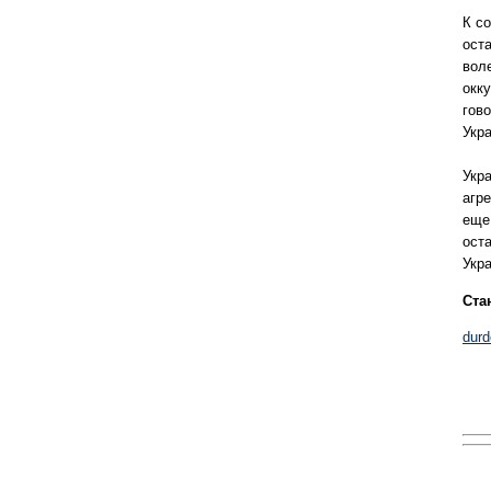
К со
ост
вол
окк
гово
Укра
Укр
агр
еще
ост
Укра
Ста
dur