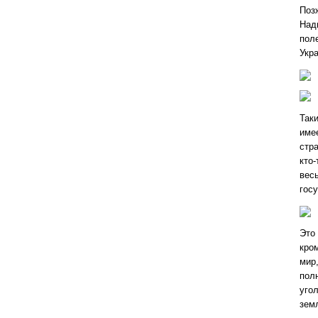
Поз
Над
пол
Укра
Таки
име
стр
кто
весь
гос
Это 
кро
мир,
пол
угол
земл