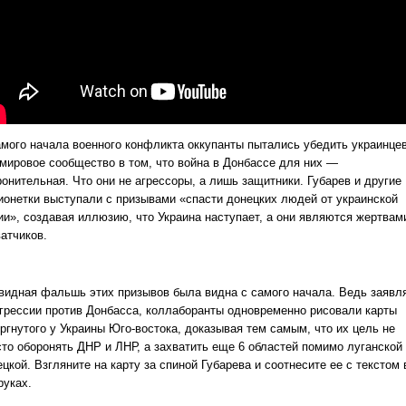
амого начала военного конфликта оккупанты пытались убедить украинцев
 мировое сообщество в том, что война в Донбассе для них —
ронительная. Что они не агрессоры, а лишь защитники. Губарев и другие
ионетки выступали с призывами «спасти донецких людей от украинской
ии», создавая иллюзию, что Украина наступает, а они являются жертвам
атчиков.
видная фальшь этих призывов была видна с самого начала. Ведь заявл
агрессии против Донбасса, коллаборанты одновременно рисовали карты
оргнутого у Украины Юго-востока, доказывая тем самым, что их цель не
сто оборонять ДНР и ЛНР, а захватить еще 6 областей помимо луганской
цкой. Взгляните на карту за спиной Губарева и соотнесите ее с текстом 
руках.