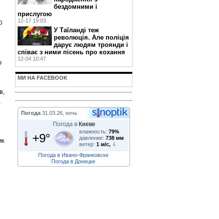
бездомними і
прислугою
12-17 19:03
о
У Таїланді теж
революція. Але поліція
дарує людям троянди і
співає з ними пісень про кохання
12-04 10:47
о
МИ НА FACEBOOK
в,
.
Погода
31.03.26, ночь
Погода в
Киеве
влажность:
79%
+9°
давление:
738 мм
ик
ветер:
1 м/с,
Погода в Ивано-Франковске
Погода в Донецке