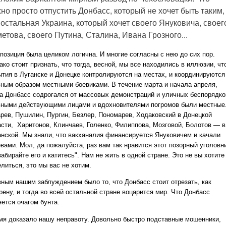
но просто отпустить Донбасс, который не хочет быть таким,
 остальная Украина, который хочет своего Януковича, своег
етова, своего Путина, Сталина, Ивана Грозного...
 позиция была целиком логична. И многие согласны с нею до сих пор.
ко стоит признать, что тогда, весной, мы все находились в иллюзии, чт
ытия в Луганске и Донецке контролируются на местах, и координируются
вным образом местными боевиками. В течение марта и начала апреля,
да Донбасс содрогался от массовых демонстраций и уличных беспорядко
вными действующими лицами и вдохновителями погромов были местные
арев, Пушилин, Пургин, Безлер, Пономарев, Ходаковский в Донецкой
асти, Харитонов, Клинчаев, Голенко, Филиппова, Мозговой, Болотов — в
анской. Мы знали, что вакханалия финансируется Януковичем и качали
овами. Мол, да пожалуйста, раз вам так нравится этот позорный уголовн
абирайте его и катитесь". Нам не жить в одной стране. Это не вы хотите
литься, это мы вас не хотим.
вным нашим заблуждением было то, что Донбасс стоит отрезать, как
рену, и тогда во всей остальной стране воцарится мир. Что Донбасс
яется очагом бунта.
мя доказало нашу неправоту. Довольно быстро подставные мошенники,