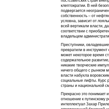
постсоветских стран внеп
клептократии. В ней безоп
подвергается неограниче
собственность – от нефтя
условна, зависит от лоя
всей вертикали власти, д
соответствии с приобрет
владельцем администрати
Преступники, овладевшие 
превратили в инструмент 
может некоторое время ст
содержательное развитие,
никакие творческие импу
ничего общего с рынком м
власти набухла воровски
социальные лифты. Курс 
страны и национальной см
Прекрасно это понимает 
отношение к путинскому 
интеллектуал Захар Приле
отмороженной братской н