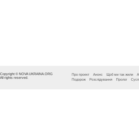
Copyright © NOVA UKRAINA.ORG
Про проект
Анонс
Щоб ми так жили
А
All rights reserved.
Подорож
Розслідування
Пролог
Сусп