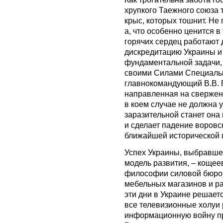
хрупкого Таежного союза 
крыс, которых тошнит. Не
а, что особенно ценится в
горячих сердец работают 
дискредитацию Украины и
фундаментальной задачи, 
своими Силами Специаль
главнокомандующий В.В. 
направленная на свержени
в коем случае не должна 
заразительной станет она 
и сделает падение воров
ближайшей исторической 
Успех Украины, выбравше
модель развития, – кощее
философии силовой бюро
мебельных магазинов и р
эти дни в Украине решает
все телевизионные холуи
информационную войну пр