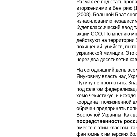
Размах ее под стать проп
вторжениями в Венгрию (1
(2008). Большой Брат снов
изнасилованию независимо
будет классический ввод 
акции ССО. По мнению мно
действуют на территории 
похищений, убийств, пыто
украинской милиции. Это
через два десятилетия ка
На сегодняшний день всем,
Януковичу власть над Укр
Путину не проглотить. Зна
под флагом федерализации
хомо чекистикус, и исходя
координат пожизненной в
обречен предпринять попы
Восточной Украины. Как в
посредственность росси
вместе с этим классом, т
фантомных имперских боле