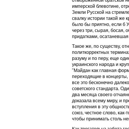
имперской блевотине, отр
Земли Русской на стремле
свалку истории такой же 
было бы приятно, если б У
через три, сырая, босая,
придатками, осатаневшая 
Такое же, по существу, от
политкорректных терминах
разуму и по перу, еще од
украинского народа и кр
"Майдан как главная форм
переходящие в концерты, 
все это бесконечно далеко
советского стандарта. Оди
два месяца своего отчаян
доказала всему миру, и пр
вступления в эту общност
союз, честное слово, как-
чтобы принимать столь н
Как трогательна забота г