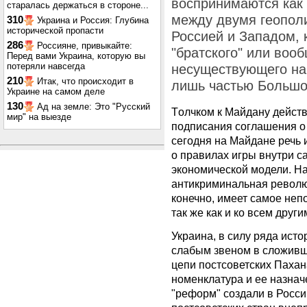
воспринимаются как 
старалась держаться в стороне...
между двумя геопол
310
Украина и Россия: Глубина
исторической пропасти
Россией и Западом, 
286
Россияне, привыкайте:
"братского" или воо
Перед вами Украина, которую вы
потеряли навсегда
несуществующего на
210
Итак, что происходит в
лишь частью Большо
Украине на самом деле
130
Ад на земле: Это "Русский
Tолчком к Майдану действ
мир" на выезде
подписания соглашения о 
сегодня на Майдане речь 
о правилах игры внутри с
экономической модели. На
антикриминальная революц
конечно, имеет самое неп
так же как и ко всем друг
Украина, в силу ряда исто
слабым звеном в сложивш
цепи постсоветских Паха
номенклатура и ее назнач
"реформ" создали в Росси