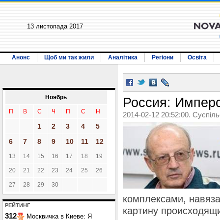
13 листопада 2017
Анонс
Щоб ми так жили
Аналітика
Регіони
Освіта
Ноябрь
Россия: Импер
П
В
С
Ч
П
С
Н
2014-02-12 20:52:00. Суспіл
1
2
3
4
5
6
7
8
9
10
11
12
13
14
15
16
17
18
19
20
21
22
23
24
25
26
27
28
29
30
комплексами, навяз
РЕЙТИНГ
картину происходящи
312
Москвичка в Киеве: Я