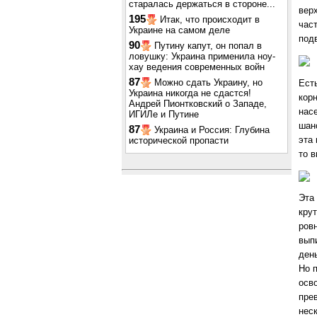
старалась держаться в стороне...
вер
195
Итак, что происходит в
час
Украине на самом деле
под
90
Путину капут, он попал в
ловушку: Украина применила ноу-
хау ведения современных войн
87
Можно сдать Украину, но
Ест
Украина никогда не сдастся!
кор
Андрей Пионтковский о Западе,
нас
ИГИЛе и Путине
шан
87
Украина и Россия: Глубина
эта
исторической пропасти
то 
Эта
крут
ровн
вып
день
Но 
осв
пре
нес