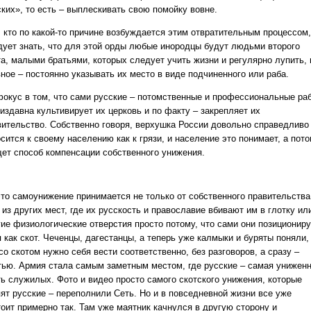
ских», то есть – выплескивать свою помойку вовне.
, кто по какой-то причине возбуждается этим отвратительным процессом,
дует знать, что для этой орды любые инородцы будут людьми второго
та, малыми братьями, которых следует учить жизни и регулярно лупить, 
ное – постоянно указывать их место в виде подчиненного или раба.
фокус в том, что сами русские – потомственные и профессиональные ра
издавна культивирует их церковь и по факту – закрепляет их
вительство. Собственно говоря, верхушка России довольно справедливо
сится к своему населению как к грязи, и население это понимает, а пот
щет способ компенсации собственного унижения.
это самоунижение принимается не только от собственного правительства
 из других мест, где их русскость и православие вбивают им в глотку ил
гие физиологические отверстия просто потому, что сами они позиционир
 как скот. Чеченцы, дагестанцы, а теперь уже калмыки и буряты поняли,
со скотом нужно себя вести соответственно, без разговоров, а сразу –
тью. Армия стала самым заметным местом, где русские – самая унижен
ть служилых. Фото и видео просто самого скотского унижения, которые
пят русские – переполнили Сеть. Но и в повседневной жизни все уже
тоит примерно так. Там уже маятник качнулся в другую сторону и