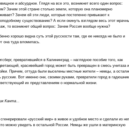
вищное и абсурдное. Глядя на все это, возникнет всего один вопрос:
ем? Зачем этой стране столько земли, которую она планомерно
аживает? Зачем ей эти люди, которые постепенно привыкают к
топодобному существованию? А если окинуть взглядом весь этот мрачн
заж, то возникнет общий вопрос: Зачем Россия вообще нужна?
енно хорошо видна суть этой русскости там, где ее никогда не было и
уг она туда вломилась.
гсберг, превратившийся в Калининград – наглядное пособие того, как
цветающий, красивейший город может быть превращен в смесь унитаза 
ойки. Причем, оттуда были выселены местные жители – немцы, а остали
ь русские. Вот именно они, своими руками, превратили город в гадюшник
тветствующий их представлениям о нормальной жизни.
ик Канта...
 сгенерировали «русский мир» в живое и удобное место и сделали из не
 что можно увидеть в остальной России. Немцы же ушли в материнскую