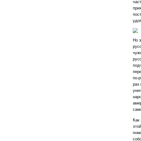
час
при
пос
удо
Но э
русс
чуж
рус
под
пер
по-р
раз
уни
нар
аме
сам
Как
это
пом
соб