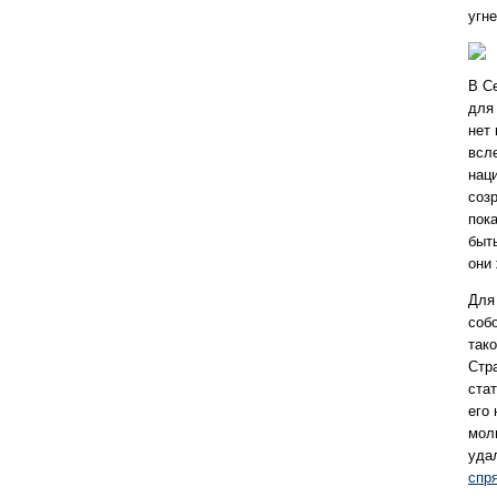
угн
В С
для
нет
всл
нац
соз
пок
быт
они
Для 
соб
так
Стр
ста
его
моли
уда
спр