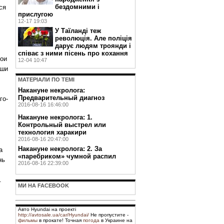
бездомними і
ся
прислугою
12-17 19:03
У Таїланді теж
революція. Але поліція
дарує людям троянди і
співає з ними пісень про кохання
вои
12-04 10:47
уши
МАТЕРIАЛИ ПО ТЕМI
Накануне некролога:
Предварительный диагноз
го-
2016-08-16 16:46:00
Накануне некролога: 1.
Контрольный выстрел или
технология харакири
2016-08-16 20:47:00
Накануне некролога: 2. За
а
«паребриком» чумной распил
нь
2016-08-16 22:39:00
.
МИ НА FACEBOOK
Авто Hyundai на проекті
http://avtosale.ua/car/Hyundai/
Не пропустите -
фильмы
в прокате! Точная
погода
в Украине на