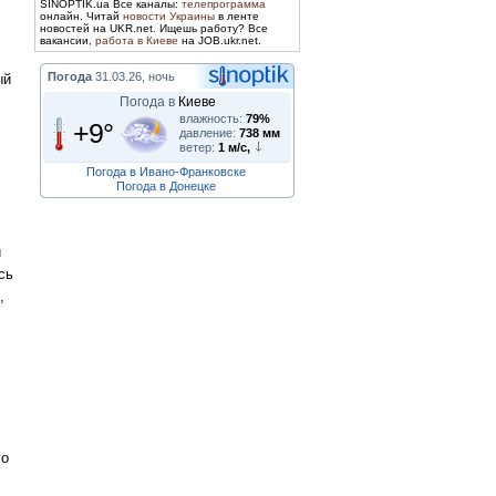
SINOPTIK.ua Все каналы:
телепрограмма
онлайн. Читай
новости Украины
в ленте
новостей на UKR.net. Ищешь работу? Все
вакансии,
работа в Киеве
на JOB.ukr.net.
Погода
31.03.26, ночь
ый
Погода в
Киеве
влажность:
79%
+9°
давление:
738 мм
ветер:
1 м/с,
Погода в Ивано-Франковске
Погода в Донецке
и
сь
,
го