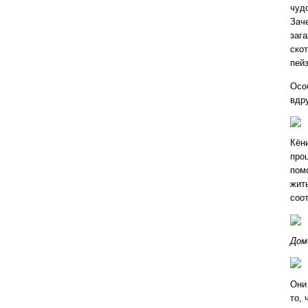
чудо
Зач
заг
ско
пей
Особ
вдр
Кёни
про
пом
жит
соо
Дом
Они
то,