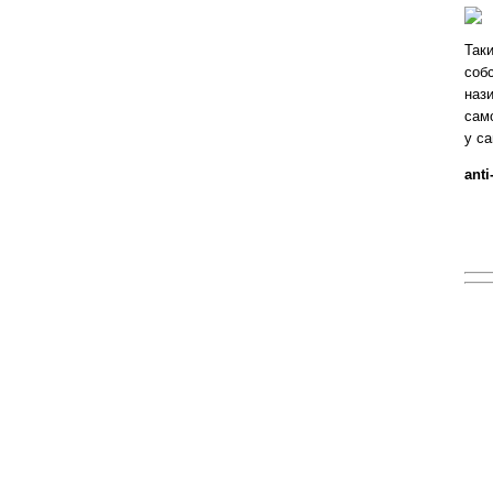
Так
соб
нази
сам
у с
anti