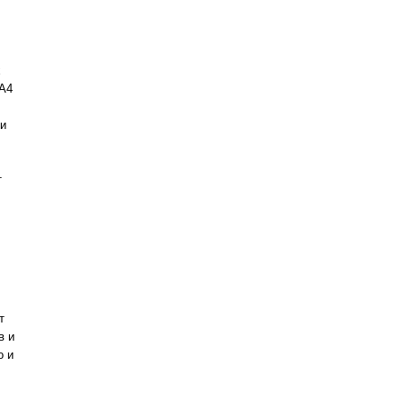
х
 А4
 и
т
,
т
в и
о и