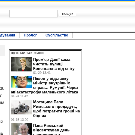
ідування
Пролог
Суспільство
ЩОБ МИ ТАК ЖИЛИ
Прем'єр Данії сама
чистить вулиці
Копенгагена від снігу
01-29 13:41
Пішов у відставку
міністр внутрішніх
справ… Румунії. Через
ха
авіакатастрофу маленького літака
у
01-24 11:42
Мотоцикл Папи
им
Римського продадуть,
щоб потратити гроші на
бідних
01-15 13:09
ых
Папа Римський
відсвяткував день
на
народження з