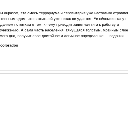
им образом, эта смесь террариума и серпентария уже настолько отравле
ственным ядом, что выжить ей уже никак не удастся. Ее обломки станут
данием потомкам о том, к чему приводит животная тяга к рабству и
оунижению. А сама часть населения, тянущаяся толстым, мрачным сло
амого дна, получит свое достойное и логичное определение — подонки.
-colorados