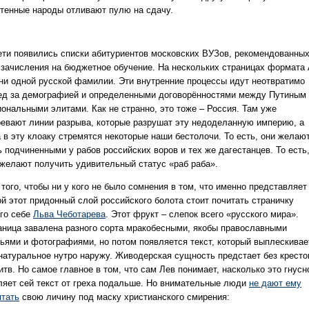
етенные народы отливают пулю на сдачу.
ети появились списки абитуриентов московских ВУЗов, рекомендованны
 зачисления на бюджетное обучение. На нескольких страницах формата
 ни одной русской фамилии. Эти внутренние процессы идут неотвратимо
ед за демографией и определенными договорённостями между Путиным
иональными элитами. Как не странно, это тоже – Россия. Там уже
ревают линии разрыва, которые разрушат эту недоделанную империю, а
а в эту клоаку стремятся некоторые наши бестолочи. То есть, они желаю
ь подчиненными у рабов российских воров и тех же дагестанцев. То есть
 желают получить удивительный статус «раб раба».
того, чтобы ни у кого не было сомнения в том, что именно представляет
ой этот придонный слой российского болота стоит почитать страничку
ого себе
Льва Чеботарева
. Этот фрукт – слепок всего «русского мира».
аница завалена разного сорта мракобесными, якобы православными
тьями и фотографиями, но потом появляется текст, который выплескивае
 натуральное нутро наружу. Живодерская сущность предстает без кресто
тв. Но самое главное в том, что сам Лев понимает, насколько это гнусн
ляет сей текст от греха подальше. Но внимательные люди
не дают ему
ятать
свою личину под маску христианского смирения: