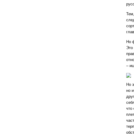
рус
Тем
сле
сор
глав
Но 
Это 
пра
отно
– и
Но 
но и
дру
себя
что 
пле
час
тер
обс