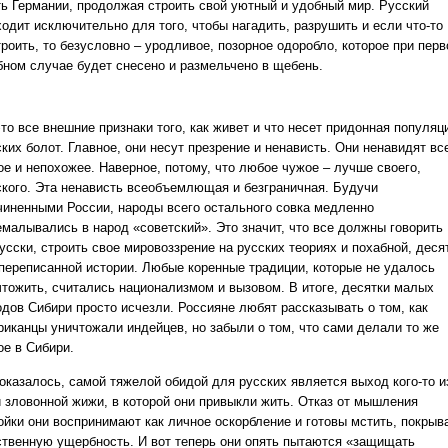
ть Германии, продолжая строить свой уютный и удобный мир. Русский
ходит исключительно для того, чтобы нагадить, разрушить и если что-то
троить, то безусловно – уродливое, позорное одоробло, которое при пер
бном случае будет снесено и размельчено в щебень.
то все внешние признаки того, как живет и что несет придонная популяц
ких болот. Главное, они несут презрение и ненависть. Они ненавидят вс
ое и непохожее. Наверное, потому, что любое чужое – лучше своего,
ского. Эта ненависть всеобъемлющая и безграничная. Будучи
чиненными России, народы всего остального совка медленно
емалывались в народ «советский». Это значит, что все должны говорить
усски, строить свое мировоззрение на русских теориях и похабной, деся
 переписанной истории. Любые коренные традиции, которые не удалось
чтожить, считались национализмом и вызовом. В итоге, десятки малых
одов Сибири просто исчезли. Россияне любят рассказывать о том, как
риканцы уничтожали индейцев, но забыли о том, что сами делали то же
ое в Сибири.
 оказалось, самой тяжелой обидой для русских является выход кого-то и
й зловонной жижи, в которой они привыкли жить. Отказ от мышления
ойки они воспринимают как личное оскорбление и готовы мстить, покрыв
ственную ущербность. И вот теперь они опять пытаются «защищать