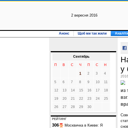
2 вересня 2016
Анонс
Щоб ми так жили
Аналіт
Сентябрь
Н
П
В
С
Ч
П
С
Н
у
1
2
3
4
2016
5
6
7
8
9
10
11
из
12
13
14
15
16
17
18
вз
19
20
21
22
23
24
25
вра
26
27
28
29
30
Сов
РЕЙТИНГ
ста
306
Москвичка в Киеве: Я
сно