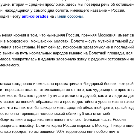
хушке, вторая – средней прослойке, здесь мы поведем речь об оставшей
ти, находящейся у самого дна болота, имеющего название – Россия,
водит черту
anti-colorados
на
Линии обороны
.
ь некая ирония в том, что нынешняя Россия, прежняя Московия, имеет с
ни в мордовских, мокшанских болотах. Болото – суть мутной и темной д
еления этой страны. И вот сейчас, похоронив здравомыслие и последний
с выйти на путь нормальных народов именно на Болотной площади, вся
 масса превратилась в единую зловонную жижу с редкими островками че
вменяемого.
 масса ежедневно и ежечасно просматривает бездарный боевик, который
ит вороватая власть, отвлекающая ее от того, как чудовищно и просто н
ом месте богатеют детки Путина и детки его друзей, как эти люди за де
иливают из пенсий, образования и просто достойного уровня жизни такие
ги, что на них мог бы шикарно жить средний областной центр, целый год
постепенно теряющая человеческий облик публика мнит себя
ободителями и охранителями непонятно чего. Большая часть России
вращена в помойку. Если из карты России вырезать Москву, Питер и еще
колько городов, то оставшиеся 90% территории явят собою нечто