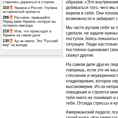
образом: «Это внутренни
старалась держаться в стороне...
добиваться того, чего мы 
310
Украина и Россия: Глубина
исторической пропасти
верили в себя. Они похож
286
Россияне, привыкайте:
возможности и забирают 
Перед вами Украина, которую вы
потеряли навсегда
Мы часто ругаем себя за т
210
Итак, что происходит в
сделали, не задали нужны
Украине на самом деле
поступок, боясь показатьс
130
Ад на земле: Это "Русский
ситуации. Люди настолько
мир" на выезде
постоянно оценивают свои 
скажут другие.
На самом деле других люд
говоришь, если это не кас
стеснение и неуверенност
хладнокровия, которое о
высокомерие. Из-за непра
поведения и строятся мни
тебя никто не понимает и
тебя. Отсюда стрессы и ку
Американский педагог, пс
своей книге «Как перестат