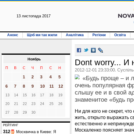
13 листопада 2017
Анонс
Щоб ми так жили
Аналітика
Регіони
Освіта
Ноябрь
Dont worry... И
П
В
С
Ч
П
С
Н
2012-12-01 23:33:00. Суспіл
1
2
3
4
5
«Будь проще – и л
очень популярная фр
6
7
8
9
10
11
12
слышу ее и в свой ад
13
14
15
16
17
18
19
знаменитое «будь пр
20
21
22
23
24
25
26
Ни для кого не секрет, ч
27
28
29
30
жить, открыто выражать с
естественно и непринужд
РЕЙТИНГ
Москаленко поясняет зна
312
Москвичка в Киеве: Я