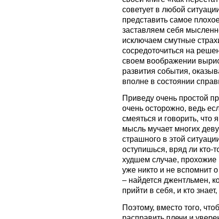
советует в любой ситуаци
представить самое плохое
заставляем себя мысленн
исключаем смутные страх
сосредоточиться на решен
своем воображении выри
развития события, оказыва
вполне в состоянии справ
Приведу очень простой пр
очень осторожно, ведь есл
смеяться и говорить, что 
мысль мучает многих деву
страшного в этой ситуации
оступишься, вряд ли кто-т
худшем случае, прохожие 
уже никто и не вспомнит
– найдется джентльмен, к
прийти в себя, и кто знает
Поэтому, вместо того, что
расправить плечи и увере