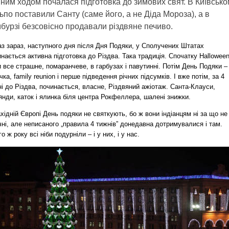
ним ходом почалася підготовка до зимових свят. В Київськ
ьпо поставили Санту (саме його, а не Діда Мороза), а в
бурзі безсовісно продавали різдвяне печиво.
аз зараз, наступного дня після Дня Подяки, у Сполучених Штатах
нається активна підготовка до Різдва. Така традиція. Спочатку Halloween
 все страшне, помаранчеве, в гарбузах і павутинні. Потім День Подяки –
чка, family reunion і перше підведення річних підсумків. І вже потім, за 4
і до Різдва, починається, власне, Різдвяний ажіотаж. Санта-Клауси,
янди, каток і ялинка біля центра Рокфеллера, шалені знижки.
хідній Європі День подяки не святкують, бо ж вони індіанцям ні за що не
ні, але неписаного „правила 4 тижнів” донедавна дотримувалися і там.
о ж року всі ніби подурніли – і у них, і у нас.