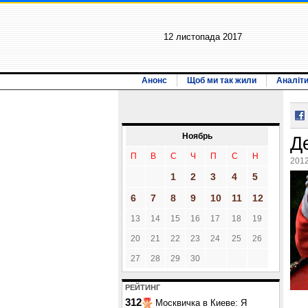
12 листопада 2017
Анонс
Щоб ми так жили
Аналіт
Ноябрь
Д
П
В
С
Ч
П
С
Н
2012
1
2
3
4
5
6
7
8
9
10
11
12
13
14
15
16
17
18
19
20
21
22
23
24
25
26
27
28
29
30
РЕЙТИНГ
312
Москвичка в Киеве: Я