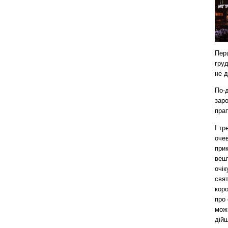
Перш
груд
не д
По-д
заро
прап
І тр
очев
прик
вешт
очік
свят
коро
про 
можн
дій