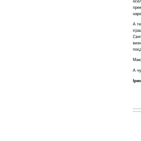
осел
прек
наре
А те
ігра
Свят
визн
поєд
Маю
А ч
Іри