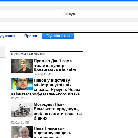
ідування
Пролог
Суспільство
ЩОБ МИ ТАК ЖИЛИ
Прем'єр Данії сама
чистить вулиці
Копенгагена від снігу
01-29 13:41
Пішов у відставку
міністр внутрішніх
справ… Румунії. Через
авіакатастрофу маленького літака
01-24 11:42
Мотоцикл Папи
Римського продадуть,
щоб потратити гроші на
я
бідних
01-15 13:09
Папа Римський
відсвяткував день
народження з