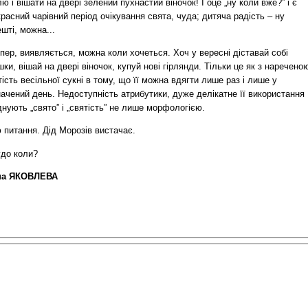
ю і вішати на двері зелений пухнастий віночок! І оце „ну коли вже?” і є
расний чарівний період очікування свята, чуда; дитяча радість – ну
шті, можна...
пер, виявляється, можна коли хочеться. Хоч у вересні діставай собі
шки, вішай на двері віночок, купуй нові гірлянди. Тільки це як з наречено
ість весільної сукні в тому, що її можна вдягти лише раз і лише у
ачений день. Недоступність атрибутики, дуже делікатне її використання
нують „свято” і „святість” не лише морфологією.
 питання. Дід Морозів вистачає.
удо коли?
нa ЯКОВЛЕВА