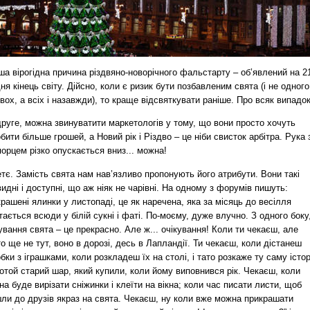
а вірогідна причина різдвяно-новорічного фальстарту – об’явлений на 2
ня кінець світу. Дійсно, коли є ризик бути позбавленим свята (і не одного
вох, а всіх і назавжди), то краще відсвяткувати раніше. Про всяк випадок
руге, можна звинуватити маркетологів у тому, що вони просто хочуть
бити більше грошей, а Новий рік і Різдво – це ніби свисток арбітра. Рука 
орцем різко опускається вниз... можна!
етє. Замість свята нам нав’язливо пропонують його атрибути. Вони такі
идні і доступні, що аж ніяк не чарівні. На одному з форумів пишуть:
рашені ялинки у листопаді, це як наречена, яка за місяць до весілля
ається всюди у білій сукні і фаті. По-моєму, дуже влучно. З одного боку
ування свята – це прекрасно. Але ж... очікування! Коли ти чекаєш, але
о ще не тут, воно в дорозі, десь в Лапландії. Ти чекаєш, коли дістанеш
бки з іграшками, коли розкладеш їх на столі, і тато розкаже ту саму істо
отой старий шар, який купили, коли йому виповнився рік. Чекаєш, коли
а буде вирізати сніжинки і клеїти на вікна; коли час писати листи, щоб
шли до друзів якраз на свята. Чекаєш, ну коли вже можна прикрашати