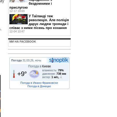
ому
бездомними і
прислугою
12-17 19:03
У Таїланді теж
революція. Але поліція
дарує людям троянди і
співає з ними пісень про кохання
,
12-04 10:47
МИ НА FACEBOOK
Погода
31.03.26, ночь
Погода в
Киеве
влажность:
79%
+9°
давление:
738 мм
ветер:
1 м/с,
Погода в Ивано-Франковске
Погода в Донецке