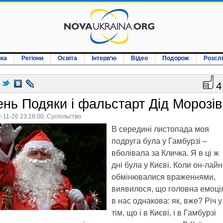
ика
Регіони
Освіта
Інтерв‘ю
Відео
Подорож
Розсл
4
ень Подяки і фальстарт Дід Морозів
-11-26 23:18:00. Суспільство
В середині листопада моя
подруга була у Гамбурзі –
вболівала за Кличка. Я в ці ж
дні була у Києві. Коли он-лайн
обмінювалися враженнями,
виявилося, що головна емоці
в нас однакова: як, вже? Річ у
тім, що і в Києві, і в Гамбурзі