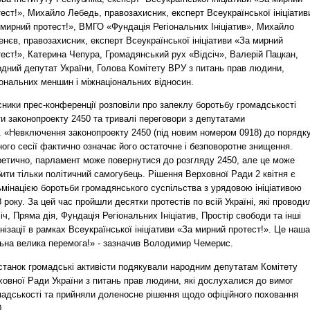
ест!», Михайло Лебедь, правозахисник, експерт Всеукраїнської ініціатив
 мирний протест!», ВМГО «Фундація Регіональних Ініціатив», Михайло
нєв, правозахисник, експерт Всеукраїнської ініціативи «За мирний
ест!», Катерина Чепура, Громадянський рух «Відсіч», Валерій Пацкан,
одний депутат України, Голова Комітету ВРУ з питань прав людини,
іональних меншин і міжнаціональних відносин.
ники прес-конференції розповіли про запеклу боротьбу громадськості
и законопроекту 2450 та тривалі переговори з депутатами
. «Невключення законопроекту 2450 (під новим номером 0918) до порядк
ого сесії фактично означає його остаточне і безповоротне знищення.
ретично, парламент може повернутися до розгляду 2450, але це може
ити тільки політичний самогубець. Рішення Верховної Ради 2 квітня є
ьмінацією боротьби громадянського суспільства з урядовою ініціативою
 року. За цей час пройшли десятки протестів по всій Україні, які проводи
іч, Пряма дія, Фундація Регіональних Ініціатив, Простір свободи та інші
нізації в рамках Всеукраїнської ініціативи «За мирний протест!». Це наша
льна велика перемога!» - зазначив Володимир Чемерис.
станок громадські активісти подякували народним депутатам Комітету
ховної Ради України з питань прав людини, які дослухалися до вимог
мадськості та прийняли доленосне рішення щодо офіційного поховання
.