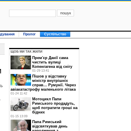
ідування
Пролог
Суспільство
ЩОБ МИ ТАК ЖИЛИ
Прем'єр Данії сама
чистить вулиці
Копенгагена від снігу
и
01-29 13:41
Пішов у відставку
міністр внутрішніх
справ… Румунії. Через
сь
авіакатастрофу маленького літака
01-24 11:42
Мотоцикл Папи
-
Римського продадуть,
щоб потратити гроші на
бідних
01-15 13:09
Папа Римський
відсвяткував день
народження з