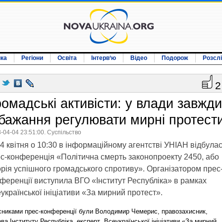
ика
Регіони
Освіта
Інтерв‘ю
Відео
Подорож
Розсл
2
ромадські активісти: у влади завжди
 бажання регулювати мирні протест
-04-04 23:51:00. Суспільство
4 квітня о 10:30 в інформаційному агентстві УНІАН відбула
с-конференція «Політична смерть законопроекту 2450, або
орія успішного громадського спротиву». Організатором прес
ференції виступила ВГО «Інститут Республіка» в рамках
української ініціативи «За мирний протест».
сниками прес-конференції були Володимир Чемерис, правозахисник,
ва Інституту Республіка, експерт Всеукраїнської ініціативи «За мирний