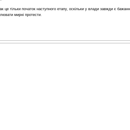
к це тільки початок наступного етапу, оскільки у влади завжди є бажан
улювати мирні протести.