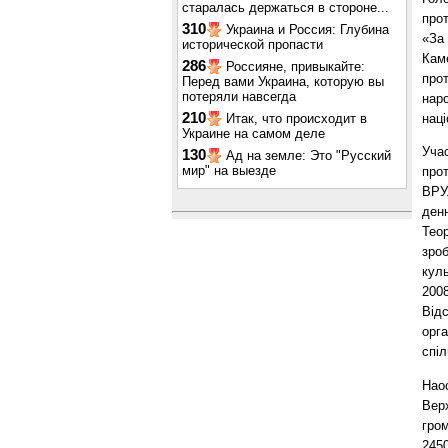
старалась держаться в стороне...
прот
310
Украина и Россия: Глубина
«За
исторической пропасти
Каме
286
Россияне, привыкайте:
прот
Перед вами Украина, которую вы
потеряли навсегда
нар
210
Итак, что происходит в
нац
Украине на самом деле
Учас
130
Ад на земле: Это "Русский
мир" на выезде
прот
ВРУ
денн
Тео
зроб
кул
2008
Відс
орга
спі
Нао
Вер
гро
2450