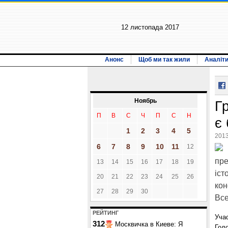
12 листопада 2017
Анонс
Щоб ми так жили
Аналіт
Ноябрь
Г
П
В
С
Ч
П
С
Н
є
1
2
3
4
5
2013
6
7
8
9
10
11
12
пре
13
14
15
16
17
18
19
іст
20
21
22
23
24
25
26
кон
27
28
29
30
Все
РЕЙТИНГ
Уча
312
Москвичка в Киеве: Я
Голо