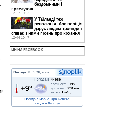
бездомними і
и
прислугою
12-17 19:03
У Таїланді теж
революція. Але поліція
дарує людям троянди і
співає з ними пісень про кохання
12-04 10:47
МИ НА FACEBOOK
у
Погода
31.03.26, ночь
Погода в
Киеве
влажность:
79%
+9°
давление:
738 мм
ли
ветер:
1 м/с,
Погода в Ивано-Франковске
Погода в Донецке