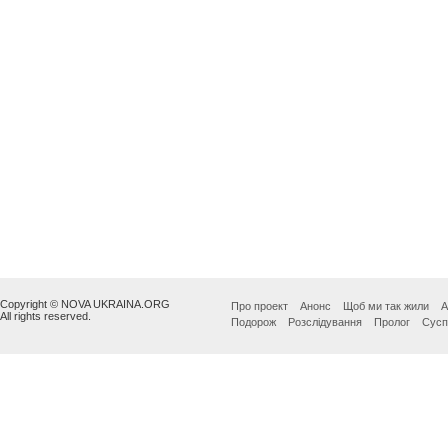
Copyright © NOVA UKRAINA.ORG
Про проект
Анонс
Щоб ми так жили
А
All rights reserved.
Подорож
Розслідування
Пролог
Сусп