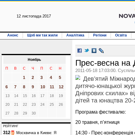
12 листопада 2017
Анонс
Щоб ми так жили
Аналітика
Регіони
Освіта
Ноябрь
Прес-весна на 
П
В
С
Ч
П
С
Н
2011-05-18 17:03:00. Суспіл
1
2
3
4
5
Дев’ятий Міжнаро
дитячо-юнацької жур
6
7
8
9
10
11
12
Дніпрових схилах» ві
13
14
15
16
17
18
19
дітей та юнацтва 20-
20
21
22
23
24
25
26
Програма фестивалю:
27
28
29
30
20 травня, п’ятниця
РЕЙТИНГ
14:30 - Прес-конференція 
312
Москвичка в Киеве: Я