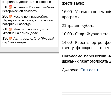
старалась держаться в стороне...
фестивалю;
310
Украина и Россия: Глубина
исторической пропасти
16:00 - Урочиста церемон
286
програми.
Россияне, привыкайте:
Перед вами Украина, которую вы
потеряли навсегда
21 травня, субота
210
Итак, что происходит в
Украине на самом деле
10:00 - Старт Журналістс
130
Ад на земле: Это "Русский
14:00 - Квест «Портрет ф
мир" на выезде
квесту: фотокросінг, телек
Нагадаємо, переможців Ч
шкільних газет оголосять 
Джерело:
Світ освіт