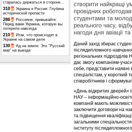
старалась держаться в стороне...
створити найкращі у
310
Украина и Россия: Глубина
провідних роботодавці
исторической пропасти
студентами та молод
286
Россияне, привыкайте:
Перед вами Украина, которую вы
реального часу, відбу
потеряли навсегда
нагоди дня авіації т
210
Итак, что происходит в
Украине на самом деле
Даний захід збирає студент
130
Ад на земле: Это "Русский
післядипломного навчання,
мир" на выезде
регіональних підрозділів 
дає змогу компаніям-учасн
себе, представити наявні 
спеціалістам, у короткий 
співробітників і сформув
«День відкритих дверей» 
НАУ – інформаційно-освітн
компаній мають можливіст
заключити договори на нав
та підвищення кваліфікаці
загальними спеціальностям
інституту післядипломног