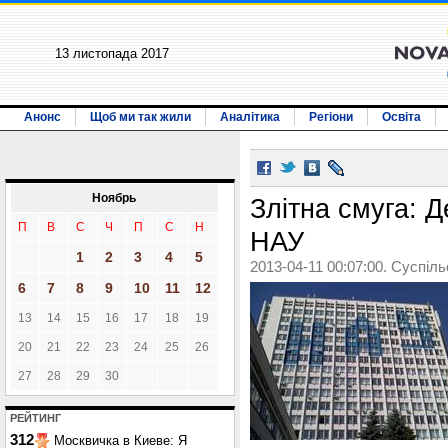
13 листопада 2017
Анонс
Щоб ми так жили
Аналітика
Регіони
Освіта
Ноябрь
Злітна смуга: Д
П
В
С
Ч
П
С
Н
НАУ
1
2
3
4
5
2013-04-11 00:07:00. Суспіл
6
7
8
9
10
11
12
13
14
15
16
17
18
19
20
21
22
23
24
25
26
27
28
29
30
РЕЙТИНГ
312
Москвичка в Киеве: Я