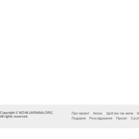
Copyright © NOVA UKRAINA.ORG
Про проект
Анонс
Щоб ми так жили
А
All rights reserved.
Подорож
Розслідування
Пролог
Сусп