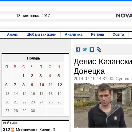
13 листопада 2017
Анонс
Щоб ми так жили
Аналітика
Регіони
Освіта
Ноябрь
Денис Казански
П
В
С
Ч
П
С
Н
Донецка
1
2
3
4
5
2014-07-15 14:31:00. Суспіл
6
7
8
9
10
11
12
13
14
15
16
17
18
19
20
21
22
23
24
25
26
27
28
29
30
РЕЙТИНГ
312
Москвичка в Киеве: Я