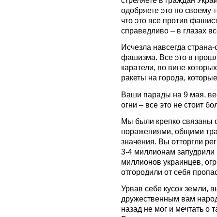
одобряете это по своему т
что это все против фашист
справедливо – в глазах в
Исчезла навсегда страна-
фашизма. Все это в прошл
каратели, по вине которы
ракеты на города, которые
Ваши парады на 9 мая, ве
огни – все это не стоит б
Мы были крепко связаны
поражениями, общими трад
значения. Вы отторгли ре
3-4 миллионам запудрили 
миллионов украинцев, огр
отгородили от себя пропа
Урвав себе кусок земли, 
дружественным вам народ
назад не мог и мечтать о