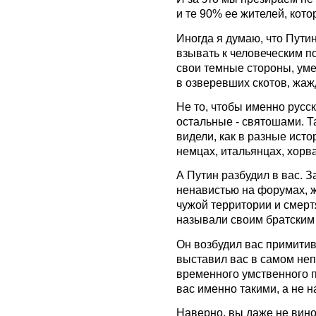
и те 90% ее жителей, кото
Иногда я думаю, что Пути
взывать к человеческим п
свои темные стороны, уме
в озверевших скотов, жаж
Не то, чтобы именно русс
остальные - святошами. 
видели, как в разные ист
немцах, итальянцах, хорват
А Путин разбудил в вас. 
ненавистью на форумах, ж
чужой территории и смерт
называли своим братским
Он возбудил вас примити
выставил вас в самом неп
временного умственного 
вас именно такими, а не 
Наверно, вы даже не вино