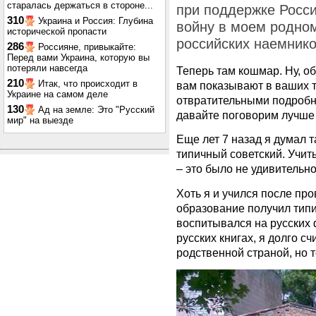
старалась держаться в стороне...
при поддержке Росси
310
Украина и Россия: Глубина
войну в моем родном
исторической пропасти
российских наемнико
286
Россияне, привыкайте:
Перед вами Украина, которую вы
потеряли навсегда
Теперь там кошмар. Ну, об 
210
Итак, что происходит в
вам показывают в ваших 
Украине на самом деле
отвратительными подробно
130
Ад на земле: Это "Русский
давайте поговорим лучше о
мир" на выезде
Еще лет 7 назад я думал т
типичный советский. Учит
– это было не удивительно
Хоть я и учился после пр
образование получил типи
воспитывался на русских 
русских книгах, я долго с
родственной страной, но т