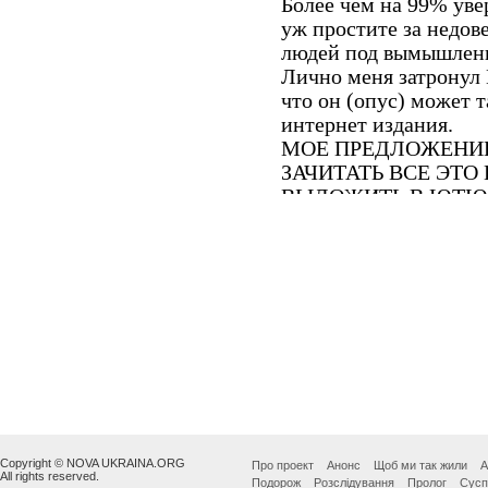
Copyright © NOVA UKRAINA.ORG
Про проект
Анонс
Щоб ми так жили
А
All rights reserved.
Подорож
Розслідування
Пролог
Сусп