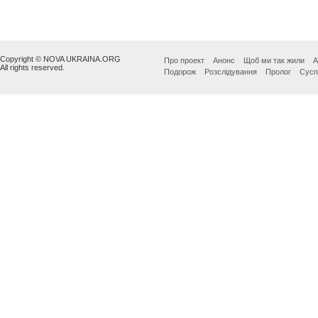
Copyright © NOVA UKRAINA.ORG
Про проект
Анонс
Щоб ми так жили
А
All rights reserved.
Подорож
Розслідування
Пролог
Сусп