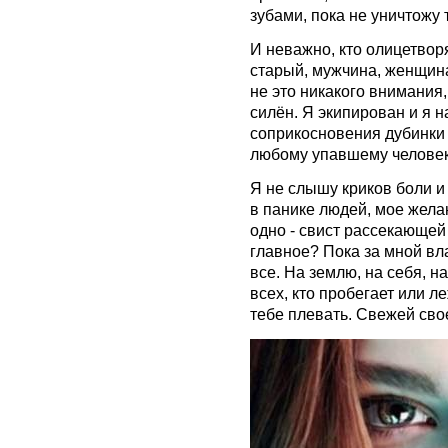
зубами, пока не уничтожу 
И неважно, кто олицетворя
старый, мужчина, женщин
не это никакого внимания,
силён. Я экипирован и я н
соприкосновения дубинки 
любому упавшему человеку
Я не слышу криков боли и
в панике людей, мое желан
одно - свист рассекающей 
главное? Пока за мной вла
все. На землю, на себя, н
всех, кто пробегает или л
тебе плевать. Свежей сво