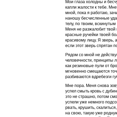
Мои глаза холодны и бесч
капли жалости к тебе. Мн
мной, пока я работаю, за
наношу бесчисленные уда
телу, по твоим, вскинутым
Меня не разжалобит твой п
красные ручейки твоей бо
красивому лицу. Я зверь,
если этот зверь спрятан п
Рядом со мной не действ
человечности, принципы л
как резиновые пули от бр
мгновенно смещаются точк
разбиваются вдребезги гу
Мне пора. Меня снова зов
успел смыть кровь с дуби
это не страшно, потом смо
успели уже немного подсох
рвать, крушить, скалиться
на свою, такую уже родну