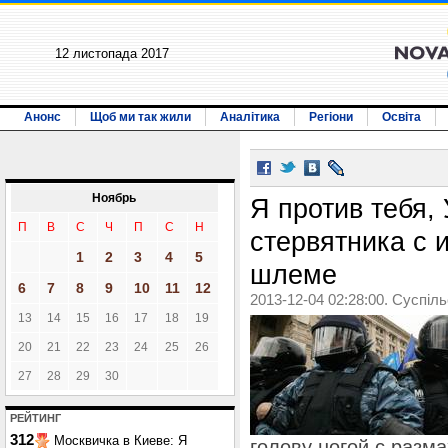
12 листопада 2017
Анонс
Щоб ми так жили
Аналітика
Регіони
Освіта
Ноябрь
Я против тебя,
П
В
С
Ч
П
С
Н
стервятника с
1
2
3
4
5
шлеме
6
7
8
9
10
11
12
2013-12-04 02:28:00. Суспіл
13
14
15
16
17
18
19
20
21
22
23
24
25
26
27
28
29
30
РЕЙТИНГ
312
Москвичка в Киеве: Я
голову ногой с разма