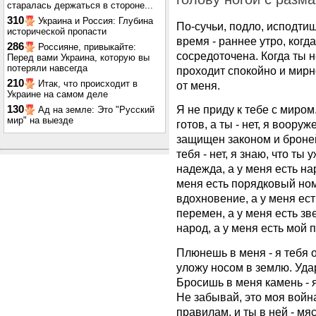
старалась держаться в стороне...
310
Украина и Россия: Глубина
По-сучьи, подло, исподтиш
исторической пропасти
время - раннее утро, когд
286
Россияне, привыкайте:
сосредоточена. Когда ты 
Перед вами Украина, которую вы
потеряли навсегда
проходит спокойно и мирн
210
Итак, что происходит в
от меня.
Украине на самом деле
Я не приду к тебе с миром
130
Ад на земле: Это "Русский
мир" на выезде
готов, а ты - нет, я вооружен
защищен законом и броней, 
тебя - нет, я знаю, что ты 
надежда, а у меня есть нар
меня есть порядковый ном
вдохновение, а у меня ест
перемен, а у меня есть зв
народ, а у меня есть мой п
Плюнешь в меня - я тебя 
уложу носом в землю. Уда
Бросишь в меня камень - 
Не забывай, это моя войн
правилам, и ты в ней - мяс