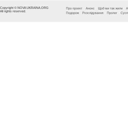
Copyright © NOVA UKRAINA.ORG
Про проект
Анонс
Щоб ми так жили
А
All rights reserved.
Подорож
Розслідування
Пролог
Сусп