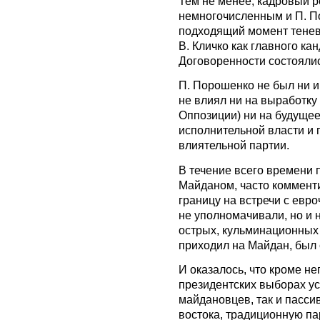
Тем не менее, кадровый р
немногочисленным и П. П
подходящий момент тенев
В. Кличко как главного ка
Договоренности состоялис
П. Порошенко не был ни и
не влиял ни на выработк
Оппозиции) ни на будущее
исполнительной власти и 
влиятельной партии.
В течение всего времени 
Майданом, часто коммент
границу на встречи с евро
не уполномачивали, но и 
острых, кульминационных
приходил на Майдан, был 
И оказалось, что кроме не
президентских выборах у
майдановцев, так и пасси
востока, традиционную па