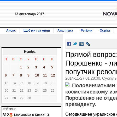
13 листопада 2017
Анонс
Щоб ми так жили
Аналітика
Регіони
Освіта
Ноябрь
Прямой вопрос:
П
В
С
Ч
П
С
Н
Порошенко - л
1
2
3
4
5
попутчик рево
6
7
8
9
10
11
12
2014-11-27 01:28:00. Суспіл
13
14
15
16
17
18
19
Половинчатыми 
20
21
22
23
24
25
26
косметическому и
Порошенко не отдел
27
28
29
30
президенту.
РЕЙТИНГ
Сегодняшнее украинское 
312
Москвичка в Киеве: Я