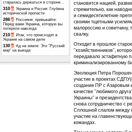
старалась держаться в стороне...
становится нацией, разви
310
Украина и Россия: Глубина
стремительно, как наводн
исторической пропасти
и семидесятилетние препя
286
Россияне, привыкайте:
своими тщетными усилиям
Перед вами Украина, которую вы
малороссию и советчину, 
потеряли навсегда
свалку.
210
Итак, что происходит в
Украине на самом деле
Отходит в прошлое старо
130
Ад на земле: Это "Русский
"хозяйственников", котор
мир" на выезде
передавало эстафетную п
криминализированному би
Эволюция Петра Порошенко
участие в проектах СДПУ(
создание ПР с Азаровым и
качестве "любимого друга
Украины" и президентства
снова сотрудничество с р
Сплошной слалом между 
участие на главенствующ
командах.