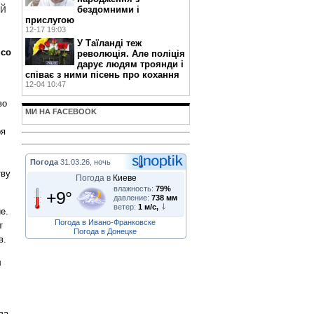
ей
бездомними і
прислугою
12-17 19:03
У Таїланді теж
 со
революція. Але поліція
дарує людям троянди і
співає з ними пісень про кохання
12-04 10:47
во
МИ НА FACEBOOK
ря
Погода
31.03.26, ночь
тву
Погода в
Киеве
влажность:
79%
+9°
давление:
738 мм
ветер:
1 м/с,
е.
Погода в Ивано-Франковске
т
Погода в Донецке
в.
м
ва.