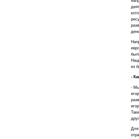
нап
деят
кот
рес
раз
день
Нап
евр
был
Нац
из 
- К
- М
игор
раз
игор
Так
друг
Для
отр