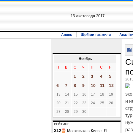
13 листопада 2017
Анонс
Щоб ми так жили
Аналіт
Ноябрь
С
П
В
С
Ч
П
С
Н
п
1
2
3
4
5
2015
6
7
8
9
10
11
12
эко
13
14
15
16
17
18
19
и н
20
21
22
23
24
25
26
стр
27
28
29
30
тур
нуж
РЕЙТИНГ
раз
312
Москвичка в Киеве: Я