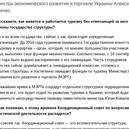
истра экономического развития и торговли Украины
Алекс
енко.
асскажите, как живется и работается туризму без отвечающей за него
роны государства структуры?
к и во всем государстве, сейчас у нас происходит определенная
рганизация. До 2014 года туризмом занималось Государственное агентст
туризму и курортам – орган, который, по мнению большинства участников
ка, выполнял свои функции некачественно. Соответственно, с 10 сентяб
4 года было выдано распоряжение о его ликвидации. Часть сотрудников
нтства сейчас дорабатывает в ликвидационной комиссии, готовясь к
рытию структуры, и постепенно передает функции по туризму Министерс
номического развития и торговли (МЭРТ).
лижайшее время в МЭРТе создадут отдельное структурное подразделени
ее всего, это будет отдел по развитию туризма в Украине, который буде
чиняться непосредственно первому заместителю министра Юлии Ковали
 так понимаю, к этому времени Координационный совет по вопроса
истической деятельности распадется?
е совсем так. Координационный совет – это вспомогательная структура,
ведомственная координация, а не структурное подразделение государст