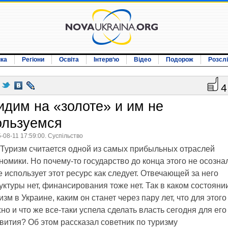
ика
Регіони
Освіта
Інтерв‘ю
Відео
Подорож
Розсл
4
идим на «золоте» и им не
ользуемся
-08-11 17:59:00. Суспільство
Туризм считается одной из самых прибыльных отраслей
номики. Но почему-то государство до конца этого не осозна
е использует этот ресурс как следует. Отвечающей за него
уктуры нет, финансирования тоже нет. Так в каком состояни
изм в Украине, каким он станет через пару лет, что для этого
но и что же все-таки успела сделать власть сегодня для его
вития? Об этом рассказал советник
по туризму