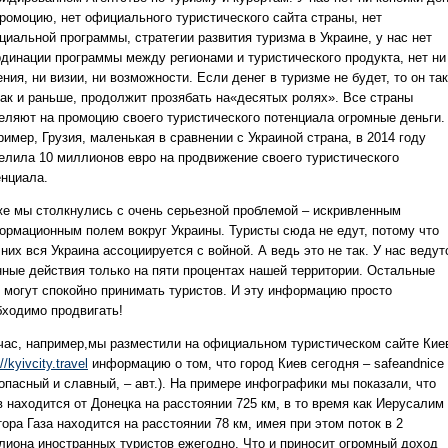
промоцию, нет официального туристического сайта страны, нет
циальной программы, стратегии развития туризма в Украине, у нас нет
рдинации программы между регионами и туристического продукта, нет ни
ния, ни визии, ни возможности. Если денег в туризме не будет, то он так
как и раньше, продолжит прозябать на«десятых ролях». Все страны
еляют на промоцию своего туристического потенциала огромные деньги.
имер, Грузия, маленькая в сравнении с Украиной страна, в 2014 году
елила 10 миллионов евро на продвижение своего туристического
енциала.
же мы столкнулись с очень серьезной проблемой – искривленным
ормационным полем вокруг Украины. Туристы сюда не едут, потому что
них вся Украина ассоциируется с войной. А ведь это не так. У нас ведут
нные действия только на пяти процентах нашей территории. Остальные
 могут спокойно принимать туристов. И эту информацию просто
бходимо продвигать!
час, например,мы разместили на официальном туристическом сайте Кие
//kyivcity.travel
информацию о том, что город Киев сегодня – safeandnice
зопасный и славный, – авт.). На примере инфографики мы показали, что
 находится от Донецка на расстоянии 725 км, в то время как Иерусалим
ора Газа находится на расстоянии 78 км, имея при этом поток в 2
лиона иностранных туристов ежегодно. Что и приносит огромный доход