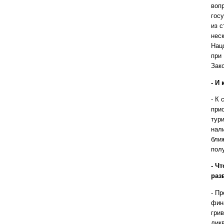
вопр
гос
из 
нес
Нац
при
Зак
- И
- К
при
тур
нал
бли
полу
- Ч
раз
- П
фин
грив
ликв