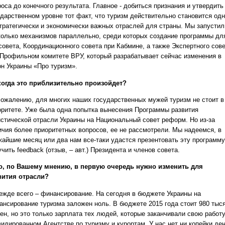
оса до конечного результата. Главное - добиться признания и утвердить
ударственном уровне тот факт, что туризм действительно становится од
стратегически и экономически важных отраслей для страны. Мы запустил
колько механизмов параллельно, среди которых создание программы дл
совета, Координационного совета при Кабмине, а также Экспертного сов
 Профильном комитете ВРУ, который разрабатывает сейчас изменения в
он Украины «Про туризм».
 когда это приблизительно произойдет?
 сожалению, для многих наших государственных мужей туризм не стоит в
оритете. Уже была одна попытка вынесения Программы развития
истической отрасли Украины на Национальный совет реформ. Но из-за
ичия более приоритетных вопросов, ее не рассмотрели. Мы надеемся, в
жайшие месяц или два нам все-таки удастся презентовать эту программу
чить feedback (отзыв, – авт.) Президента и членов совета.
то, по Вашему мнению, в первую очередь нужно изменить для
вития отрасли?
режде всего – финансирование. На сегодня в бюджете Украины на
ансирование туризма заложен ноль. В бюджете 2015 года стоит 980 тыс
ен, но это только зарплата тех людей, которые заканчивали свою работу
идированном Агентстве по туризму и курортам. У нас нет ни копейки де