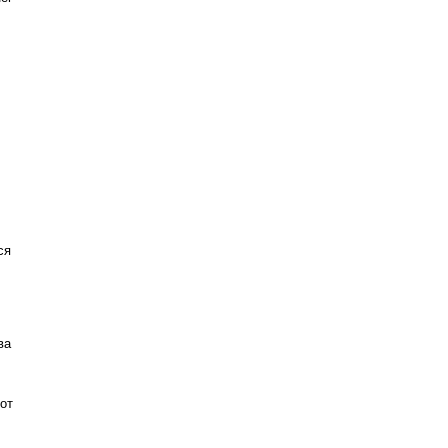
ся
ва
 от