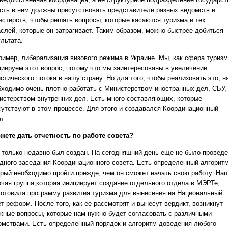
есть в нем должны присутствовать представители разных ведомств и
истерств, чтобы решать вопросы, которые касаются туризма и тех
аслей, которые он затрагивает. Таким образом, можно быстрее добиться
льтата.
ример, либерализация визового режима в Украине. Мы, как сфера туризм
циируем этот вопрос, потому что мы заинтересованы в увеличении
стического потока в нашу страну. Но для того, чтобы реализовать это, н
бходимо очень плотно работать с Министерством иностранных дел, СБУ,
истерством внутренних дел. Есть много составляющих, которые
сутствуют в этом процессе. Для этого и создавался Координационный
т.
ожете дать отчетность по работе совета?
н только недавно был создан. На сегодняшний день еще не было провед
одного заседания Координационного совета. Есть определенный алгоритм
орый необходимо пройти прежде, чем он сможет начать свою работу. На
очая группа,которая инициирует создание отдельного отдела в МЭРТе,
готовила программу развития туризма для вынесения на Национальный
т реформ. После того, как ее рассмотрят и вынесут вердикт, возникнут
жные вопросы, которые нам нужно будет согласовать с различными
омствами. Есть определенный порядок и алгоритм доведения любого