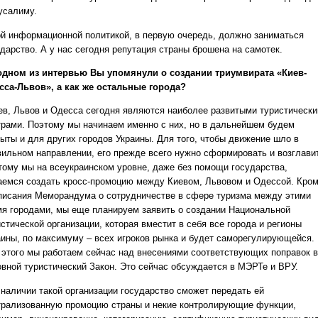
усалиму.
ой информационной политикой, в первую очередь, должно заниматься
ударство. А у нас сегодня репутация страны брошена на самотек.
 одном из интервью Вы упомянули о создании триумвирата «Киев-
сса-Львов», а как же остальные города?
иев, Львов и Одесса сегодня являются наиболее развитыми туристическ
трами. Поэтому мы начинаем именно с них, но в дальнейшем будем
рыты и для других городов Украины. Для того, чтобы движение шло в
вильном направлении, его прежде всего нужно сформировать и возглави
тому мы на всеукраинском уровне, даже без помощи государства,
аемся создать кросс-промоцию между Киевом, Львовом и Одессой. Кро
писания Меморандума о сотрудничестве в сфере туризма между этими
мя городами, мы еще планируем заявить о создании Национальной
стической организации, которая вместит в себя все города и регионы
аины, по максимуму – всех игроков рынка и будет саморегулирующейся.
 этого мы работаем сейчас над внесениями соответствующих поправок в
овной туристический Закон. Это сейчас обсуждается в МЭРТе и ВРУ.
 наличии такой организации государство сможет передать ей
трализованную промоцию страны и некие контролирующие функции,