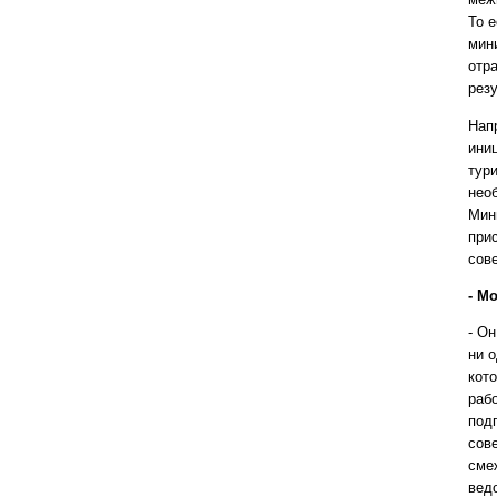
То 
мин
отр
резу
Нап
ини
тури
нео
Мин
при
сове
- М
- О
ни 
кот
раб
под
сове
сме
вед