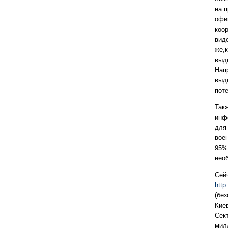
на 
офи
коо
виде
же,
выд
Напр
выд
пот
Так
инф
для 
вое
95%
нео
Сей
http:
(бе
Киев
Сект
мил