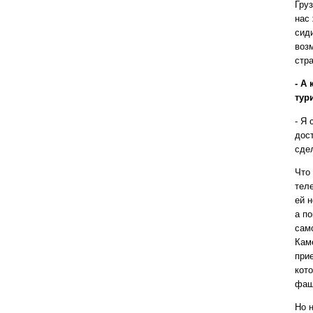
Гру
нас
сид
воз
стр
- А
тур
- Я
дост
сде
Что
тел
ей 
а п
сам
Кам
при
кот
фаши
Но 