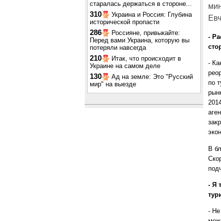
старалась держаться в стороне...
мин
310
Украина и Россия: Глубина
Евч
исторической пропасти
286
Россияне, привыкайте:
- Р
Перед вами Украина, которую вы
сто
потеряли навсегда
210
Итак, что происходит в
- Ка
Украине на самом деле
рео
130
Ад на земле: Это "Русский
по 
мир" на выезде
рын
201
аге
зак
эко
В б
Скор
под
- Я
тур
- Н
меж