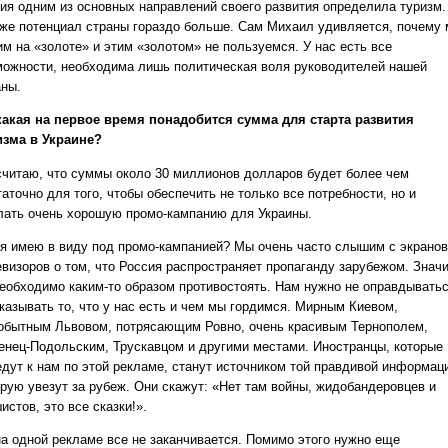
зия одним из основных направлений своего развития определила туризм.
 же потенциал страны гораздо больше. Сам Михаил удивляется, почему
им на «золоте» и этим «золотом» не пользуемся. У нас есть все
можности, необходима лишь политическая воля руководителей нашей
аны.
 какая на первое время понадобится сумма для старта развития
изма в Украине?
 считаю, что суммы около 30 миллионов долларов будет более чем
аточно для того, чтобы обеспечить не только все потребности, но и
лать очень хорошую промо-кампанию для Украины.
 я имею в виду под промо-кампанией? Мы очень часто слышим с экранов
евизоров о том, что Россия распространяет пропаганду зарубежом. Знач
необходимо каким-то образом противостоять. Нам нужно не оправдыватьс
оказывать то, что у нас есть и чем мы гордимся. Мирным Киевом,
обытным Львовом, потрясающим Ровно, очень красивым Тернополем,
енец-Подольским, Трускавцом и другими местами. Иностранцы, которые
едут к нам по этой рекламе, станут источником той правдивой информац
орую увезут за рубеж. Они скажут: «Нет там войны, жидобандеровцев и
стов, это все сказки!».
на одной рекламе все не заканчивается. Помимо этого нужно еще