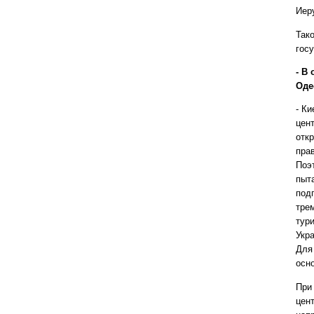
Иер
Так
гос
- В
Оде
- К
цен
отк
пра
Поэ
пыт
под
тре
тури
Укр
Для
осн
При
цен