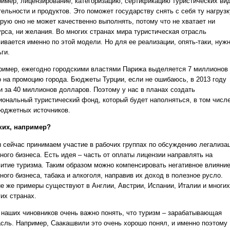
ример, лицензирование, категоризацию, сертификацию туристических ви
ельности и продуктов. Это поможет государству снять с себя ту нагрузк
орую оно не может качественно выполнять, потому что не хватает ни
урса, ни желания. Во многих странах мира туристическая отрасль
вивается именно по этой модели. Но для ее реализации, опять-таки, нуж
ги.
ример, ежегодно городскими властями Парижа выделяется 7 миллионов
о на промоцию города. Бюджеты Турции, если не ошибаюсь, в 2013 году
и за 40 миллионов долларов. Поэтому у нас в планах создать
иональный туристический фонд, который будет наполняться, в том числ
бюджетных источников.
аких, например?
ы сейчас принимаем участие в рабочих группах по обсуждению легализа
ного бизнеса. Есть идея – часть от оплаты лицензии направлять на
витие туризма. Таким образом можно компенсировать негативное влияни
ного бизнеса, табака и алкоголя, направив их доход в полезное русло.
ие же примеры существуют в Англии, Австрии, Испании, Италии и многих
их странах.
 наших чиновников очень важно понять, что туризм – зарабатывающая
асль.
Например, Саакашвили это очень хорошо понял, и именно поэтому