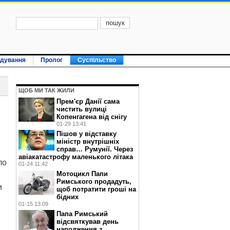
ідування
Пролог
Суспільство
ЩОБ МИ ТАК ЖИЛИ
Прем'єр Данії сама
чистить вулиці
Копенгагена від снігу
01-29 13:41
Пішов у відставку
міністр внутрішніх
справ… Румунії. Через
авіакатастрофу маленького літака
ло
01-24 11:42
Мотоцикл Папи
Римського продадуть,
и
щоб потратити гроші на
бідних
01-15 13:09
Папа Римський
відсвяткував день
народження з