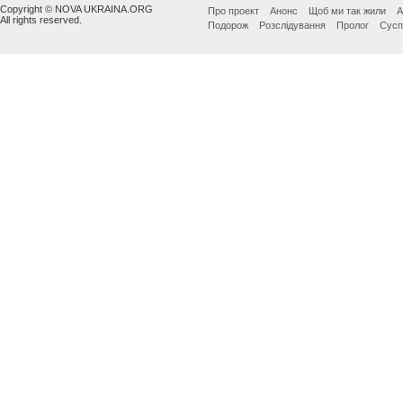
Copyright © NOVA UKRAINA.ORG
Про проект
Анонс
Щоб ми так жили
А
All rights reserved.
Подорож
Розслідування
Пролог
Сусп