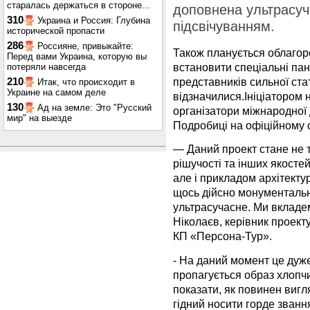
старалась держаться в стороне...
доповнена ультрасуч
310
Украина и Россия: Глубина
підсвічуванням.
исторической пропасти
286
Россияне, привыкайте:
Також планується облагор
Перед вами Украина, которую вы
встановити спеціальні пан
потеряли навсегда
представників сильної ста
210
Итак, что происходит в
Украине на самом деле
відзначилися.Ініціатором 
130
Ад на земле: Это "Русский
організатори міжнародної
мир" на выезде
Подробиці на офіційному 
— Даний проект стане не т
рішучості та інших якост
але і прикладом архітекту
щось дійсно монументальне
ультрасучасне. Ми вкладе
Ніколаєв, керівник проект
КП «Персона-Тур».
- На даний момент це дуж
пропагується образ хлопчи
показати, як повинен вигля
гідний носити горде званн