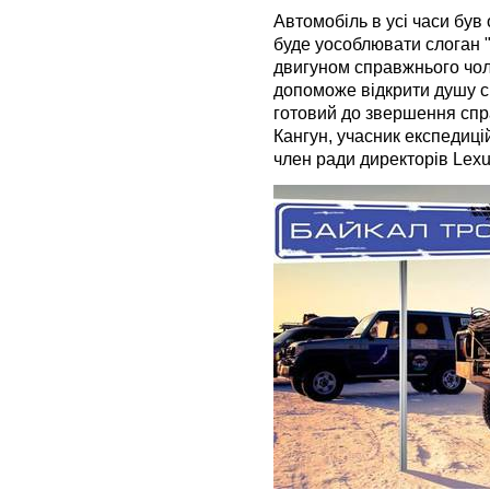
Автомобіль в усі часи був
буде уособлювати слоган 
двигуном справжнього чол
допоможе відкрити душу с
готовий до звершення спра
Кангун, учасник експедиці
член ради директорів Lexus 