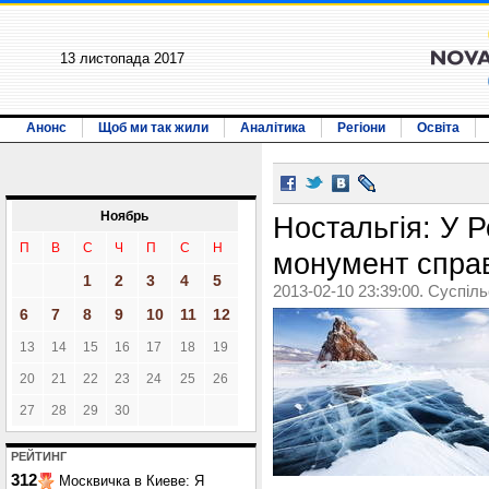
13 листопада 2017
Анонс
Щоб ми так жили
Аналітика
Регіони
Освіта
Ноябрь
Ностальгія: У Р
П
В
С
Ч
П
С
Н
монумент справ
1
2
3
4
5
2013-02-10 23:39:00. Суспіл
6
7
8
9
10
11
12
13
14
15
16
17
18
19
20
21
22
23
24
25
26
27
28
29
30
РЕЙТИНГ
312
Москвичка в Киеве: Я