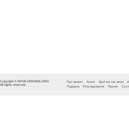
Copyright © NOVA UKRAINA.ORG
Про проект
Анонс
Щоб ми так жили
А
All rights reserved.
Подорож
Розслідування
Пролог
Сусп