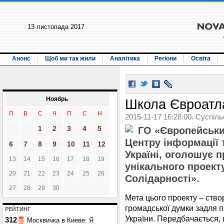
13 листопада 2017
Анонс
Щоб ми так жили
Аналітика
Регіони
Освіта
Ноябрь
Школа Євроатла
П
В
С
Ч
П
С
Н
2015-11-17 16:28:00. Суспіл
1
2
3
4
5
ГО «Європейський
Центру інформації 
6
7
8
9
10
11
12
Україні, оголошує п
13
14
15
16
17
18
19
унікального проек
20
21
22
23
24
25
26
Солідарності».
27
28
29
30
Мета цього проекту – ство
громадської думки задля 
РЕЙТИНГ
України. Передбачається, 
312
Москвичка в Киеве: Я