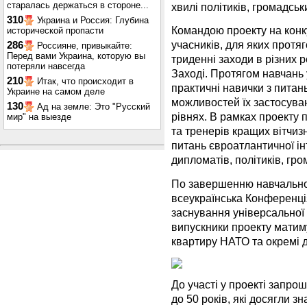
старалась держаться в стороне...
хвилі політиків, громадськи
310
Украина и Россия: Глубина
Командою проекту на конку
исторической пропасти
учасників, для яких протя
286
Россияне, привыкайте:
Перед вами Украина, которую вы
триденні заходи в різних ре
потеряли навсегда
Заході. Протягом навчань
210
Итак, что происходит в
практичні навички з питань
Украине на самом деле
можливостей їх застосува
130
Ад на земле: Это "Русский
рівнях. В рамках проекту п
мир" на выезде
та тренерів кращих вітчиз
питань євроатлантичної інт
дипломатів, політиків, гро
По завершенню навчальної
всеукраїнська Конференція
заснування універсальної
випускники проекту матим
квартиру НАТО та окремі
До участі у проекті запро
до 50 років, які досягли зн