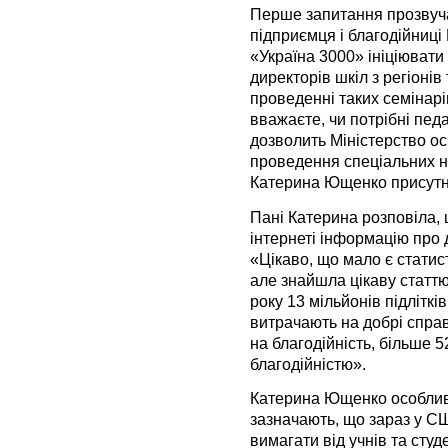
Перше запитання прозвуча
підприємця і благодійниці
«Україна 3000» ініціювати
директорів шкіл з регіонів
проведенні таких семінарі
вважаєте, чи потрібні педаг
дозволить Міністерство ос
проведення спеціальних н
Катерина Ющенко присутніх
Пані Катерина розповіла, 
інтернеті інформацію про д
«Цікаво, що мало є статист
але знайшла цікаву статт
року 13 мільйонів підліткі
витрачають на добрі справ
на благодійність, більше
благодійністю».
Катерина Ющенко особливо
зазначають, що зараз у С
вимагати від учнів та сту