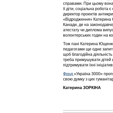
справами. При цьому вона 
її діти, соціальна робота 
директор проектів антикр
«Відродження» Катерина 
Канади, де на законодавч
атестату чи диплома випу
волонтерських годин на ко
Тож пані Катерина Ющенк
педагогами ще одне запита
щоб благодійна діяльніст
треба примушувати дітей 
підтримувати їхні ініціати
Фонд
«Україна 3000» проп
свою думку з цих гуманіта
Катерина ЗОРКІНА