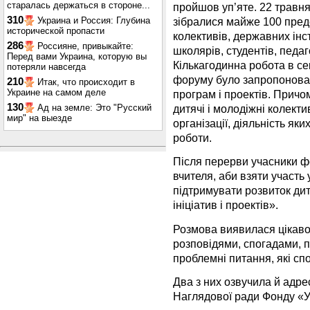
старалась держаться в стороне...
пройшов уп’яте. 22 травн
310
Украина и Россия: Глубина
зібралися майже 100 пред
исторической пропасти
колективів, державних інст
286
Россияне, привыкайте:
школярів, студентів, педаго
Перед вами Украина, которую вы
Кількагодинна робота в се
потеряли навсегда
форуму було запропонован
210
Итак, что происходит в
Украине на самом деле
програм і проектів. Причо
130
Ад на земле: Это "Русский
дитячі і молодіжні колектив
мир" на выезде
організації, діяльність як
роботи.
Після перерви учасники фо
вчителя, аби взяти участь у
підтримувати розвиток ди
ініціатив і проектів».
Розмова виявилася цікаво
розповідями, спогадами, 
проблемні питання, які спо
Два з них озвучила й адре
Наглядової ради Фонду «У