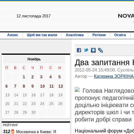
12 листопада 2017
Анонс
Щоб ми так жили
Аналітика
Регіони
Освіта
Ноябрь
Два запитання
П
В
С
Ч
П
С
Н
2012-05-24 15:49:00. Суспіль
Автор —
Катерина ЗОРКІНА
1
2
3
4
5
6
7
8
9
10
11
12
Голова Наглядово
13
14
15
16
17
18
19
пропонує педагогічні
20
21
22
23
24
25
26
доцільно ініціювати 
директорів шкіл і чи
27
28
29
30
робити добрі справи
РЕЙТИНГ
Національний форум «Добр
312
Москвичка в Киеве: Я