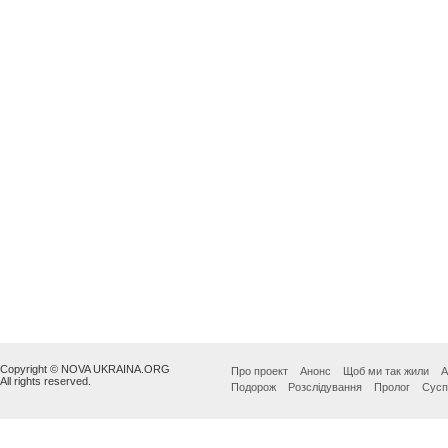
Copyright © NOVA UKRAINA.ORG
Про проект
Анонс
Щоб ми так жили
А
All rights reserved.
Подорож
Розслідування
Пролог
Сусп