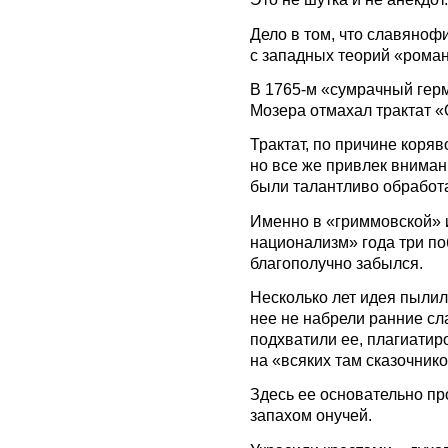
Дело в том, что славяноф
с западных теорий «рома
В 1765-м «сумрачный гер
Мозера отмахал трактат 
Трактат, по причине коряв
но все же привлек вниман
были талантливо обработ
Именно в «гриммовской» 
национализм» года три по
благополучно забылся.
Несколько лет идея пылил
нее не набрели ранние с
подхватили ее, плагиатиро
на «всяких там сказочник
Здесь ее основательно пр
запахом онучей.