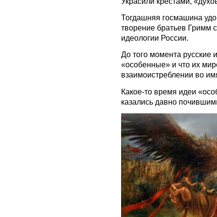
Украсили крестами, «духо
Тогдашняя госмашина удо
творение братьев Гримм 
идеологии России.
До того момента русские и
«особенные» и что их мир
взаимоистреблении во им
Какое-то время идеи «осо
казались давно почившим