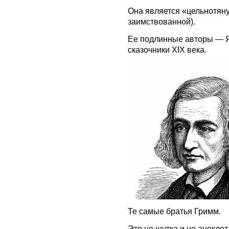
Она является «цельнотянут
заимствованной).
Ее подлинные авторы — Я
сказочники XIX века.
Те самые братья Гримм.
Это не шутка и не анекдот.