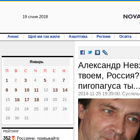
19 січня 2018
Анонс
Щоб ми так жили
Аналітика
Регіони
Освіта
Январь
Александр Невз
П
В
С
Ч
П
С
Н
твоем, Россия? 
1
3
5
7
2
4
6
пигопагуса ты..
8
9
10
11
13
14
12
2014-11-25 19:39:00. Суспіл
16
17
18
15
19
20
21
22
23
24
25
26
27
28
29
30
31
РЕЙТИНГ
352
Россияне, привыкайте: