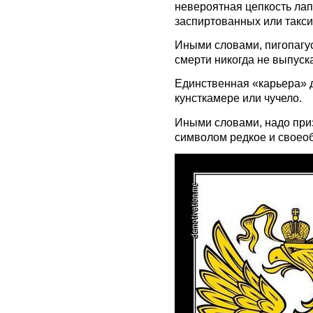
невероятная цепкость лап
заспиртованных или такс
Иными словами, пигопагус
смерти никогда не выпуска
Единственная «карьера» д
кунсткамере или чучело.
Иными словами, надо приз
символом редкое и своео