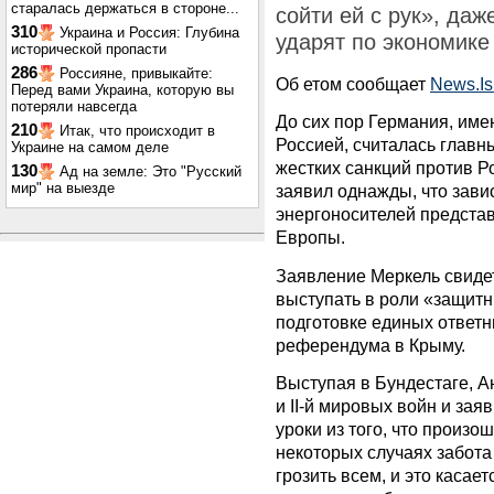
старалась держаться в стороне...
сойти ей с рук», даж
310
Украина и Россия: Глубина
ударят по экономике
исторической пропасти
286
Россияне, привыкайте:
Об етом сообщает
News.Isr
Перед вами Украина, которую вы
потеряли навсегда
До сих пор Германия, име
210
Итак, что происходит в
Россией, считалась главн
Украине на самом деле
жестких санкций против Р
130
Ад на земле: Это "Русский
мир" на выезде
заявил однажды, что зави
энергоносителей представ
Европы.
Заявление Меркель свидет
выступать в роли «защит
подготовке единых ответ
референдума в Крыму.
Выступая в Бундестаге, А
и II-й мировых войн и зая
уроки из того, что произо
некоторых случаях забота
грозить всем, и это касае