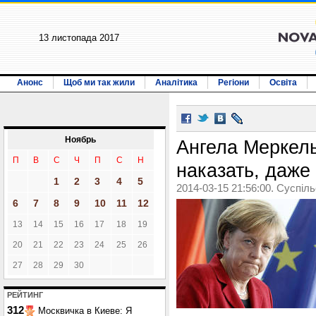
13 листопада 2017
Анонс
Щоб ми так жили
Аналітика
Регіони
Освіта
Ноябрь
Ангела Меркель
П
В
С
Ч
П
С
Н
наказать, даже
1
2
3
4
5
2014-03-15 21:56:00. Суспіл
6
7
8
9
10
11
12
13
14
15
16
17
18
19
20
21
22
23
24
25
26
27
28
29
30
РЕЙТИНГ
312
Москвичка в Киеве: Я