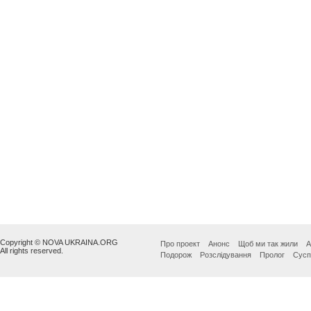
Copyright © NOVA UKRAINA.ORG
Про проект
Анонс
Щоб ми так жили
А
All rights reserved.
Подорож
Розслідування
Пролог
Сусп