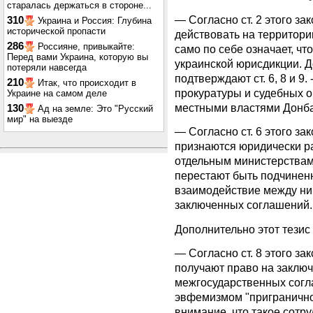
старалась держаться в стороне...
— Согласно ст. 2 этого за
310
Украина и Россия: Глубина
исторической пропасти
действовать на территори
286
Россияне, привыкайте:
само по себе означает, чт
Перед вами Украина, которую вы
украинской юрисдикции. Д
потеряли навсегда
подтверждают ст. 6, 8 и 9. 
210
Итак, что происходит в
прокуратуры и судебных 
Украине на самом деле
местными властями Донба
130
Ад на земле: Это "Русский
мир" на выезде
— Согласно ст. 6 этого з
признаются юридически р
отдельным министерствам.
перестают быть подчинен
взаимодействие между ни
заключенных соглашений.
Дополнительно этот тезис п
— Согласно ст. 8 этого з
получают право на заклю
межгосударственных согл
эвфемизмом "пригранично
внимание, что такое сотр