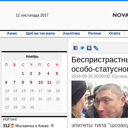
12 листопада 2017
Анонс
Щоб ми так жили
Аналітика
Регіони
Освіта
Ноябрь
Беспристрастны
П
В
С
Ч
П
С
Н
особо-статусно
1
2
3
4
5
2014-09-16 20:00:00. Суспіл
6
7
8
9
10
11
12
13
14
15
16
17
18
19
20
21
22
23
24
25
26
27
28
29
30
РЕЙТИНГ
эпитеты типа "шозах
312
Москвичка в Киеве: Я