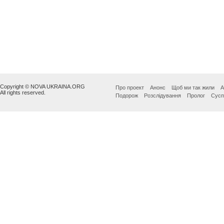
Copyright © NOVA UKRAINA.ORG
Про проект
Анонс
Щоб ми так жили
А
All rights reserved.
Подорож
Розслідування
Пролог
Сусп