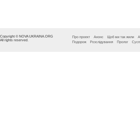
Copyright © NOVA UKRAINA.ORG
Про проект
Анонс
Щоб ми так жили
А
All rights reserved.
Подорож
Розслідування
Пролог
Сусп