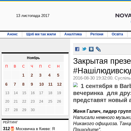
13 листопада 2017
Анонс
Щоб ми так жили
Аналітика
Регіони
Освіта
Ноябрь
Закрытая през
П
В
С
Ч
П
С
Н
#Нашілюдивсюд
1
2
3
4
5
2016-08-30 19:32:00. Суспіл
6
7
8
9
10
11
12
1 сентября в Bar
вечеринка для друз
13
14
15
16
17
18
19
представят новый
20
21
22
23
24
25
26
27
28
29
30
Женя Галич, лидер групп
Написали немного музыки
РЕЙТИНГ
Никакого официоза. Танц
312
Москвичка в Киеве: Я
Приходите”
.