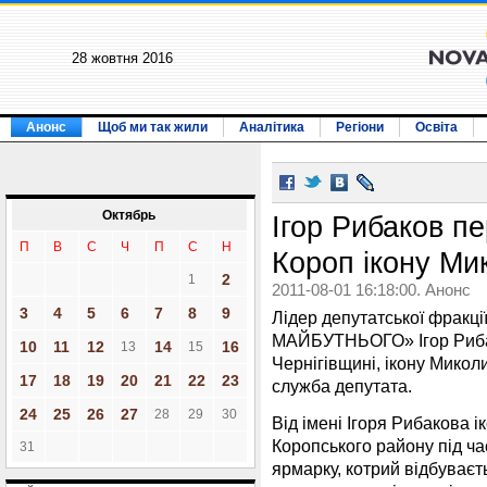
28 жовтня 2016
Анонс
Щоб ми так жили
Аналітика
Регіони
Освіта
Октябрь
Ігор Рибаков пе
П
В
С
Ч
П
С
Н
Короп ікону Ми
2
1
2011-08-01 16:18:00. Анонс
3
4
5
6
7
8
9
Лідер депутатської фра
МАЙБУТНЬОГО» Ігор Рибак
10
11
12
14
16
13
15
Чернігівщині, ікону Микол
17
18
19
20
21
22
23
служба депутата.
24
25
26
27
28
29
30
Від імені Ігоря Рибакова 
Коропського району під ча
31
ярмарку, котрий відбуваєт