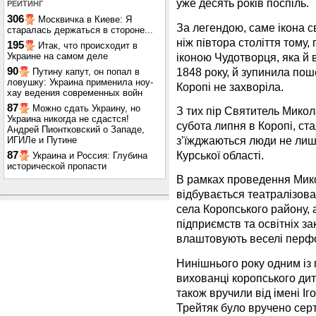
уже десять років поспіль.
РЕЙТИНГ
306
Москвичка в Киеве: Я
За легендою, саме ікона 
старалась держаться в стороне...
ніж півтора століття тому,
195
Итак, что происходит в
іконою Чудотворця, яка й 
Украине на самом деле
1848 року, й зупинила пош
90
Путину капут, он попал в
ловушку: Украина применила ноу-
Коропі не захворіла.
хау ведения современных войн
87
Можно сдать Украину, но
З тих пір Святитель Микол
Украина никогда не сдастся!
субота липня в Коропі, ста
Андрей Пионтковский о Западе,
з’їжджаються люди не лише 
ИГИЛе и Путине
Курської області.
87
Украина и Россия: Глубина
исторической пропасти
В рамках проведення Мико
відбувається театралізова
села Коропського району, 
підприємств та освітніх з
влаштовують веселі перфо
Нинішнього року одним із
вихованці коропського ди
також вручили від імені І
Трейтяк було вручено серт