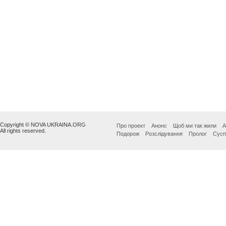
Copyright © NOVA UKRAINA.ORG
Про проект
Анонс
Щоб ми так жили
А
All rights reserved.
Подорож
Розслідування
Пролог
Сусп