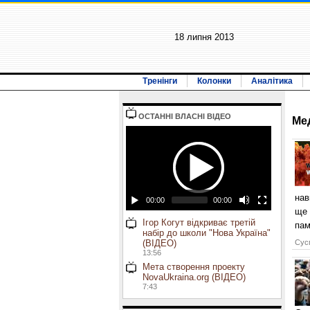
18 липня 2013
Тренінги
Колонки
Аналітика
ОСТАННI ВЛАСНI ВIДЕО
Ме
нав
00:00
00:00
ще 
Ігор Когут відкриває третій
пам
набір до школи "Нова Україна"
(ВІДЕО)
Сусп
13:56
Мета створення проекту
NovaUkraina.org (ВІДЕО)
7:43