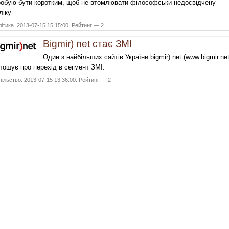
обую бути коротким, щоб не втомлювати філософськи недосвідчену
ліку
ітика. 2013-07-15 15:15:00. Рейтинг — 2
Bigmir) net стає ЗМІ
Один з найбільших сайтів України bigmir) net (www.bigmir.net
лошує про перехід в сегмент ЗМІ.
ільство. 2013-07-15 13:36:00. Рейтинг — 2