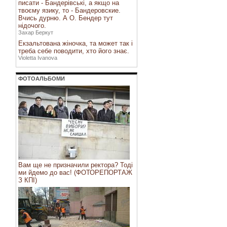
писати - Бандерівські, а якщо на
твоєму язику, то - Бандеровские.
Вчись дурню. А О. Бендер тут
нідочого.
Захар Беркут
Екзальтована жіночка, та может так і
треба себе поводити, хто його знає.
Violetta Ivanova
ФОТОАЛЬБОМИ
Вам ще не призначили ректора? Тоді
ми йдемо до вас! (ФОТОРЕПОРТАЖ
З КПІ)