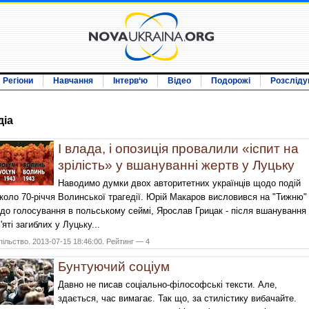
Регіони
Навчання
Інтерв‘ю
Відео
Подорожі
Розсліду
дiа
І влада, і опозиція провалили «іспит на
зрілість» у вшануванні жертв у Луцьку
Наводимо думки двох авторитетних українців щодо подій
коло 70-річчя Волинської трагедії. Юрій Макаров висловився на "Тижню"
до голосування в польському сеймі, Ярослав Грицак - після вшанування
'яті загиблих у Луцьку...
ільство. 2013-07-15 18:46:00. Рейтинг — 4
Бунтуючий соціум
Давно не писав соціально-філософські тексти. Але,
здається, час вимагає. Так що, за стилістику вибачайте.