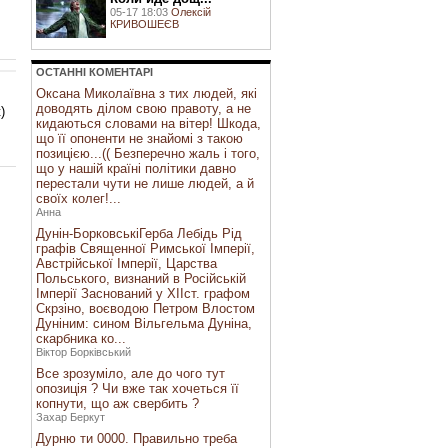
05-17 18:03
Олексій
КРИВОШЕЄВ
ОСТАННI КОМЕНТАРI
Оксана Миколаївна з тих людей, які
доводять ділом свою правоту, а не
)
кидаються словами на вітер! Шкода,
що її опоненти не знайомі з такою
позицією...(( Безперечно жаль і того,
що у нашій країні політики давно
перестали чути не лише людей, а й
своїх колег!...
Анна
Дунін-БорковськіГерба Лебідь Рід
графів Священної Римської Імперії,
Австрійської Імперії, Царства
Польського, визнаний в Російській
Імперії Заснований у ХІІст. графом
Скрзіно, воєводою Петром Влостом
Дуніним: сином Вільгельма Дуніна,
скарбника ко...
Віктор Борківський
Все зрозуміло, але до чого тут
опозиція ? Чи вже так хочеться її
копнути, що аж свербить ?
Захар Беркут
Дурню ти 0000. Правильно треба