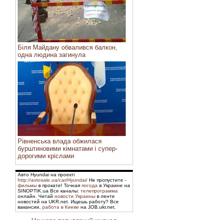
Біля Майдану обвалився балкон,
одна людина загинула
Рівненська влада обжилася
бурштиновими кімнатами і супер-
дорогими кріслами
Авто Hyundai на проекті
http://avtosale.ua/car/Hyundai/
Не пропустите -
фильмы
в прокате! Точная
погода
в Украине на
SINOPTIK.ua Все каналы:
телепрограмма
онлайн. Читай
новости Украины
в ленте
новостей на UKR.net. Ищешь работу? Все
вакансии,
работа в Киеве
на JOB.ukr.net.