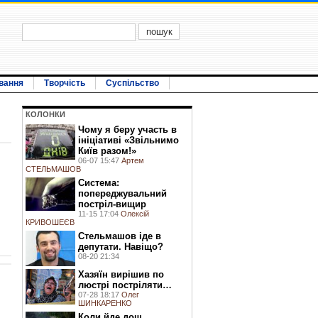
вання
Творчість
Суспільство
КОЛОНКИ
Чому я беру участь в
ініціативі «Звільнимо
Київ разом!»
06-07 15:47
Артем
СТЕЛЬМАШОВ
Система:
попереджувальний
постріл-вищир
11-15 17:04
Олексій
КРИВОШЕЄВ
Стельмашов іде в
депутати. Навіщо?
08-20 21:34
Хазяїн вирішив по
люстрі постріляти…
07-28 18:17
Олег
ШИНКАРЕНКО
Коли йде дощ...