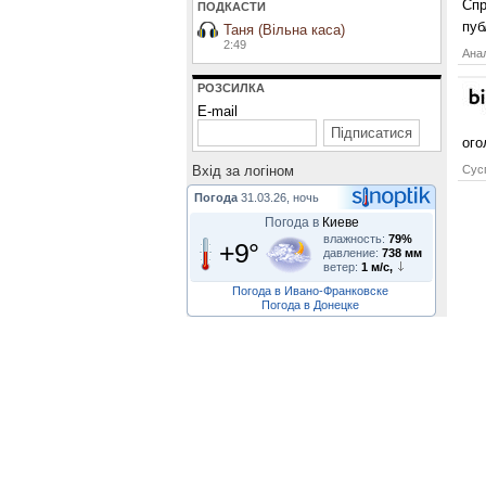
Спр
ПОДКАСТИ
пуб
Таня (Вільна каса)
2:49
Анал
РОЗСИЛКА
E-mail
ого
Вхiд за логiном
Сусп
Погода
31.03.26, ночь
Погода в
Киеве
влажность:
79%
+9°
давление:
738 мм
ветер:
1 м/с,
Погода в Ивано-Франковске
Погода в Донецке