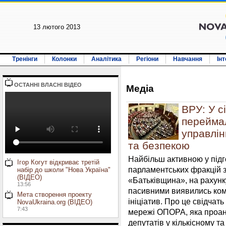
13 лютого 2013
Тренінги
Колонки
Аналітика
Регіони
Навчання
Ін
ОСТАННI ВЛАСНI ВIДЕО
Медiа
ВРУ: У с
переймал
управлі
та безпекою
Найбільш активною у підг
Ігор Когут відкриває третій
парламентських фракцій з
набір до школи "Нова Україна"
(ВІДЕО)
«Батьківщина», на рахунк
13:56
пасивними виявились ком
Мета створення проекту
ініціатив. Про це свідчат
NovaUkraina.org (ВІДЕО)
7:43
мережі ОПОРА, яка проан
депутатів у кількісному та