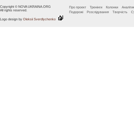
Copyright © NOVA UKRAINA.ORG
Про проект
Тренінги
Колонки
Аналіти
All rights reserved.
Подорожі
Розслідування
Творчість
С
Logo design by
Oleksii Sverdlychenko