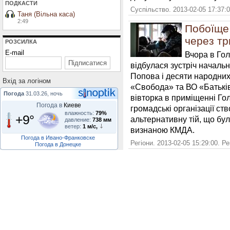
ПОДКАСТИ
Суспільство. 2013-02-05 17:37:
Таня (Вільна каса)
2:49
Побоїще
через тр
РОЗСИЛКА
E-mail
Вчора в Гол
відбулася зустріч начальн
Попова і десяти народних
Вхiд за логiном
«Свобода» та ВО «Батькі
Погода
31.03.26, ночь
вівторка в приміщенні Го
Погода в
Киеве
громадські організації ст
влажность:
79%
+9°
альтернативну тій, що бу
давление:
738 мм
ветер:
1 м/с,
визнаною КМДА.
Погода в Ивано-Франковске
Регіони. 2013-02-05 15:29:00. Р
Погода в Донецке