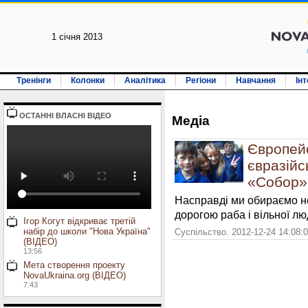
1 січня 2013
Тренінги
Колонки
Аналітика
Регіони
Навчання
Ін
ОСТАННI ВЛАСНI ВIДЕО
Медiа
Європей
євразійс
«Собор»
Насправді ми обираємо не
дорогою раба і вільної лю
Ігор Когут відкриває третій
набір до школи "Нова Україна"
Суспільство. 2012-12-24 14:08:
(ВІДЕО)
13:56
Мета створення проекту
NovaUkraina.org (ВІДЕО)
7:43