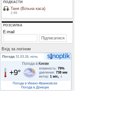
ПОДКАСТИ
Таня (Вільна каса)
2:49
РОЗСИЛКА
E-mail
Вхiд за логiном
Погода
31.03.26, ночь
Погода в
Киеве
влажность:
79%
+9°
давление:
738 мм
ветер:
1 м/с,
Погода в Ивано-Франковске
Погода в Донецке