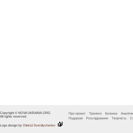
Copyright © NOVA UKRAINA.ORG
Про проект
Тренінги
Колонки
Аналіти
All rights reserved.
Подорожі
Розслідування
Творчість
С
Logo design by
Oleksii Sverdlychenko