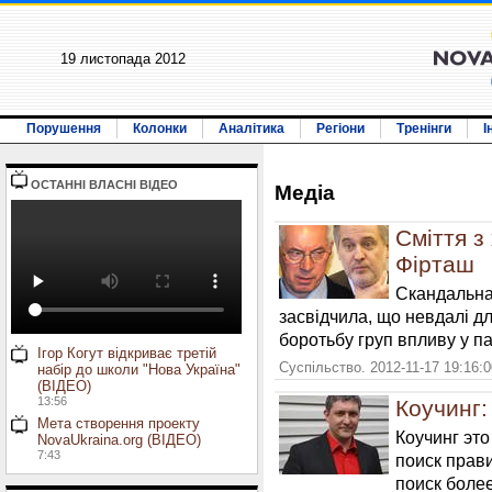
19 листопада 2012
Порушення
Колонки
Аналітика
Регіони
Тренінги
І
ОСТАННI ВЛАСНI ВIДЕО
Медiа
Сміття з
Фірташ
Скандальна 
засвідчила, що невдалі д
боротьбу груп впливу у па
Ігор Когут відкриває третій
Суспільство. 2012-11-17 19:16:
набір до школи "Нова Україна"
(ВІДЕО)
13:56
Коучинг
Мета створення проекту
Коучинг это
NovaUkraina.org (ВІДЕО)
7:43
поиск прав
поиск бол