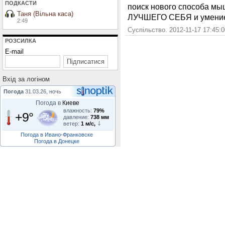
ПОДКАСТИ
поиск нового способа мы
Таня (Вільна каса)
ЛУЧШЕГО СЕБЯ и умение
2:49
Суспільство. 2012-11-17 17:45:
РОЗСИЛКА
E-mail
Вхiд за логiном
Погода
31.03.26, ночь
Погода в
Киеве
влажность:
79%
+9°
давление:
738 мм
ветер:
1 м/с,
Погода в Ивано-Франковске
Погода в Донецке