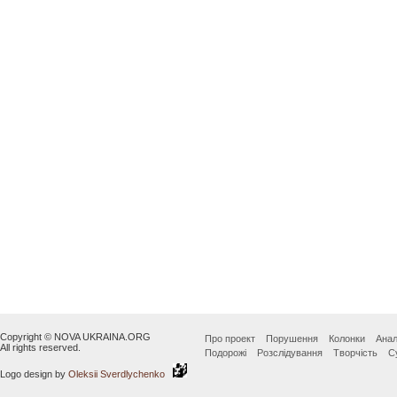
Copyright © NOVA UKRAINA.ORG
Про проект
Порушення
Колонки
Анал
All rights reserved.
Подорожі
Розслідування
Творчість
С
Logo design by
Oleksii Sverdlychenko