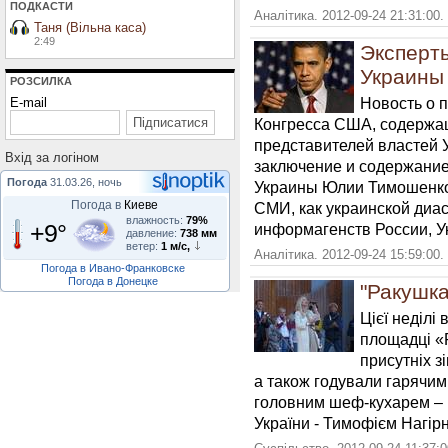
ПОДКАСТИ
Аналітика. 2012-09-24 21:31:00.
Таня (Вільна каса)
2:49
Эксперт
Украины
РОЗСИЛКА
Новость о 
E-mail
Конгресса США, содержа
представителей властей 
Вхiд за логiном
заключение и содержани
Погода
31.03.26, ночь
Украины Юлии Тимошенко
Погода в
Киеве
СМИ, как украинской диас
влажность:
79%
+9°
информагенств России, Ук
давление:
738 мм
ветер:
1 м/с,
Аналітика. 2012-09-24 15:59:00.
Погода в Ивано-Франковске
Погода в Донецке
"Ракушка
Цієї неділі 
площадці «
присутніх 
а також годували гарячим
головним шеф-кухарем –
України - Тимофієм Нагір