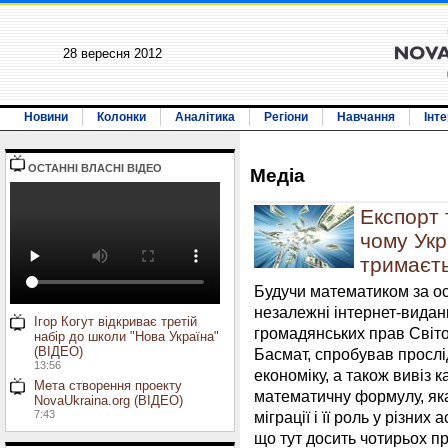
28 вересня 2012
Новини
Колонки
Аналітика
Регіони
Навчання
Інт
ОСТАННI ВЛАСНI ВIДЕО
Медiа
Експорт 
чому Укр
тримаєт
Будучи математиком за ос
незалежні інтернет-виданн
Ігор Когут відкриває третій
громадянських прав Світо
набір до школи "Нова Україна"
(ВІДЕО)
Басмат, спробував прослі
13:56
економіку, а також вивіз к
Мета створення проекту
математичну формулу, яка
NovaUkraina.org (ВІДЕО)
7:43
міграції і її роль у різни
що тут досить чотирьох п