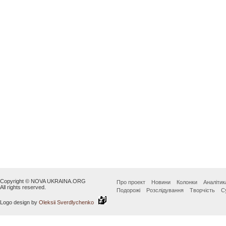
Copyright © NOVA UKRAINA.ORG
Про проект
Новини
Колонки
Аналітик
All rights reserved.
Подорожі
Розслідування
Творчість
С
Logo design by
Oleksii Sverdlychenko