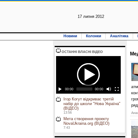
17 липня 2012
Новини
Колонки
Аналітика
ОСТАННI ВЛАСНI ВIДЕО
Ме
атм
00:00
00:00
кон
Ігор Когут відкриває третій
гро
набір до школи "Нова Україна"
ряд
(ВІДЕО)
13:56
Анал
Мета створення проекту
NovaUkraina.org (ВІДЕО)
7:43