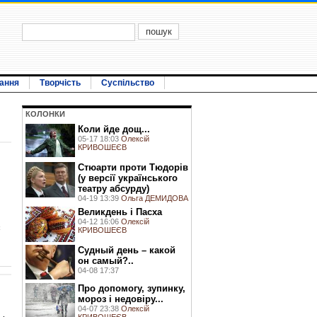
ання
Творчість
Суспільство
КОЛОНКИ
Коли йде дощ...
05-17 18:03
Олексій
КРИВОШЕЄВ
Стюарти проти Тюдорів
(у версії українського
театру абсурду)
04-19 13:39
Ольга ДЕМИДОВА
Великдень і Пасха
04-12 16:06
Олексій
є
КРИВОШЕЄВ
Судный день – какой
он самый?..
04-08 17:37
Про допомогу, зупинку,
мороз і недовіру...
04-07 23:38
Олексій