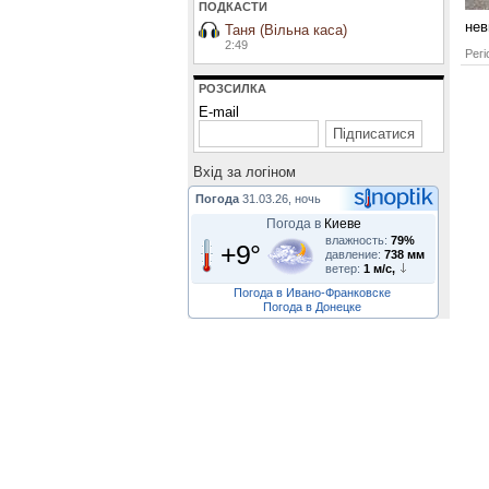
ПОДКАСТИ
нев
Таня (Вільна каса)
2:49
Регі
РОЗСИЛКА
E-mail
Вхiд за логiном
Погода
31.03.26, ночь
Погода в
Киеве
влажность:
79%
+9°
давление:
738 мм
ветер:
1 м/с,
Погода в Ивано-Франковске
Погода в Донецке