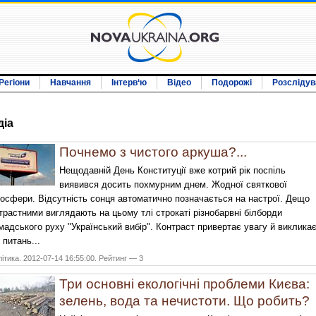
Регіони
Навчання
Інтерв‘ю
Відео
Подорожі
Розслідув
дiа
Почнемо з чистого аркуша?...
Нещодавній День Конституції вже котрий рік поспіль
виявився досить похмурним днем. Жодної святкової
осфери. Відсутність сонця автоматично позначається на настрої. Дещо
трастними виглядають на цьому тлі строкаті різнобарвні білборди
мадського руху "Український вибір". Контраст привертає увагу й виклика
 питань...
ітика. 2012-07-14 16:55:00. Рейтинг — 3
Три основні екологічні проблеми Києва:
зелень, вода та нечистоти. Що робить?