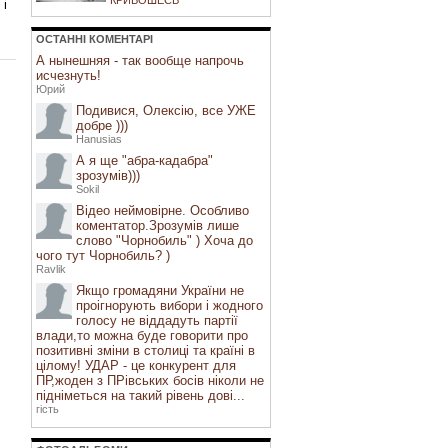
КРИВОШЕЄВ
 і
ОСТАННI КОМЕНТАРI
А нынешняя - так вообще напрочь
исчезнуть!
Юрий
Подивися, Олексію, все УЖЕ
добре )))
Hanusias
А я ще "абра-кадабра"
зрозумів)))
Sokil
Відео неймовірне. Особливо
коментатор.Зрозумів лише
слово "Чорнобиль" ) Хоча до
чого тут Чорнобиль? )
Ravlik
Якщо громадяни України не
проігнорують вибори і жодного
голосу не віддадуть партії
влади,то можна буде говорити про
позитивні зміни в столиці та країні в
цілому! УДАР - це конкурент для
ПР,жоден з ПРівських босів ніколи не
підніметься на такий рівень дові...
гість