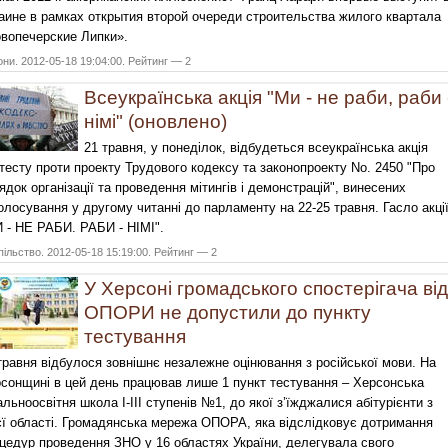
аине в рамках открытия второй очереди строительства жилого квартала
вопечерские Липки».
они. 2012-05-18 19:04:00. Рейтинг — 2
Всеукраїнська акція "Ми - не раби, раби 
німі" (оновлено)
21 травня, у понеділок, відбудеться всеукраїнська акція
тесту проти проекту Трудового кодексу та законопроекту No. 2450 "Про
ядок організації та проведення мітингів і демонстрацій", винесених
олосування у другому читанні до парламенту на 22-25 травня. Гасло акції
 - НЕ РАБИ. РАБИ - НІМІ".
ільство. 2012-05-18 15:19:00. Рейтинг — 2
У Херсоні громадського спостерігача від
ОПОРИ не допустили до пункту
тестування
травня відбулося зовнішнє незалежне оцінювання з російської мови. На
сонщині в цей день працював лише 1 пункт тестування – Херсонська
альноосвітня школа І-ІІІ ступенів №1, до якої з’їжджалися абітурієнти з
єї області. Громадянська мережа ОПОРА, яка відслідковує дотримання
цедур проведення ЗНО у 16 областях України, делегувала свого