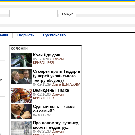
ання
Творчість
Суспільство
КОЛОНКИ
Коли йде дощ...
05-17 18:03
Олексій
КРИВОШЕЄВ
Стюарти проти Тюдорів
(у версії українського
иє
театру абсурду)
04-19 13:39
Ольга ДЕМИДОВА
Великдень і Пасха
04-12 16:06
Олексій
КРИВОШЕЄВ
Судный день – какой
он самый?..
04-08 17:37
Про допомогу, зупинку,
мороз і недовіру...
04-07 23:38
Олексій
в