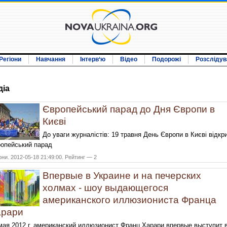
Регіони
Навчання
Інтерв‘ю
Відео
Подорожі
Розслідув
дiа
Європейський парад до Дня Європи в
Києві
До уваги журналістів: 19 травня День Європи в Києві відкр
опейський парад
они. 2012-05-18 21:49:00. Рейтинг — 2
Впервые в Украине и на печерских
холмах - шоу выдающегося
американского иллюзиониста Франца
арари
мая 2012 г. американский иллюзионист Франц Харари впервые выступит 