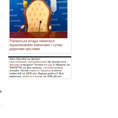
Рівненська влада обжилася
бурштиновими кімнатами і супер-
дорогими кріслами
Авто Hyundai на проекті
http://avtosale.ua/car/Hyundai/
Не пропустите -
фильмы
в прокате! Точная
погода
в Украине на
SINOPTIK.ua Все каналы:
телепрограмма
онлайн. Читай
новости Украины
в ленте
новостей на UKR.net. Ищешь работу? Все
вакансии,
работа в Киеве
на JOB.ukr.net.
а