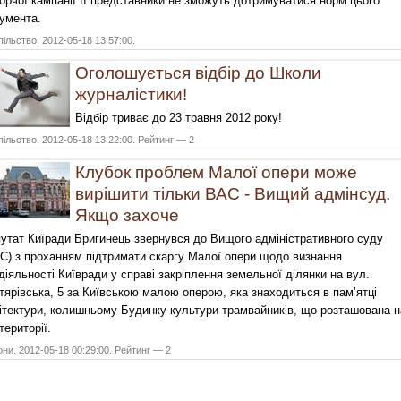
орчої кампанії її представники не зможуть дотримуватися норм цього
умента.
ільство. 2012-05-18 13:57:00.
Оголошується відбір до Школи
журналістики!
Відбір триває до 23 травня 2012 року!
ільство. 2012-05-18 13:22:00. Рейтинг — 2
Клубок проблем Малої опери може
вирішити тільки ВАС - Вищий адмінсуд.
Якщо захоче
утат Киїради Бригинець звернувся до Вищого адміністративного суду
С) з проханням підтримати скаргу Малої опери щодо визнання
діяльності Київради у справі закріплення земельної ділянки на вул.
тярівська, 5 за Київською малою оперою, яка знаходиться в пам’ятці
ітектури, колишньому Будинку культури трамвайників, що розташована н
 території.
они. 2012-05-18 00:29:00. Рейтинг — 2