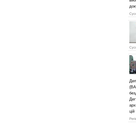
виб
док
Сусп
Сусп
Деп
(ВА
без
Дег
арх
цій
Регі