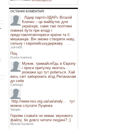
КРИВОШЕЄВ
ОСТАННI КОМЕНТАРI
Лідер партії«УДАР» Віталій
Кличко – це майбутнє для
українців, саме такі політики
-
повинні бути при владі і
представлятиінтереси країни та її
мешканців. Він зможе створити нову,
сильну і європейськудержаву. ...
Juli-m05
Поц
Duska Ivanova
:
Мужик, тримайся!Їдь в Європу
і проси притулку якогось -
розкажи що тут робиться. Хай
весь світ заборонить вїзд Регіаналам
до себе
Carlong1
http://www.nso.org.ua/ua/analy... тут
можна слухати Луценка
Sargan
Героям слава!а чи немає звукового
файлу, бо довго читати людині? ;)
Mykola Kurianov