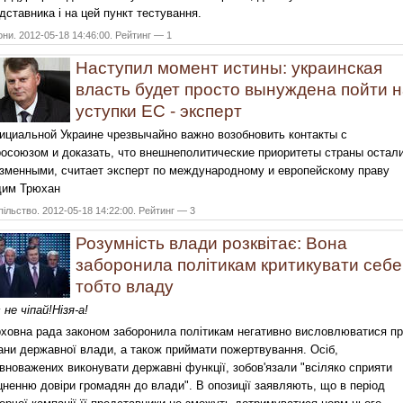
дставника і на цей пункт тестування.
они. 2012-05-18 14:46:00. Рейтинг — 1
Наступил момент истины: украинская
власть будет просто вынуждена пойти 
уступки ЕС - эксперт
циальной Украине чрезвычайно важно возобновить контакты с
осоюзом и доказать, что внешнеполитические приоритеты страны остал
зменными, считает эксперт по международному и европейскому праву
дим Трюхан
ільство. 2012-05-18 14:22:00. Рейтинг — 3
Розумність влади розквітає: Вона
заборонила політикам критикувати себе
тобто владу
 не
чіпай
!
Нізя-а!
ховна рада законом заборонила політикам негативно висловлюватися п
ани державної влади, а також приймати пожертвування. Осіб,
вноважених виконувати державні функції, зобов'язали "всіляко сприяти
цненню довіри громадян до влади". В опозиції заявляють, що в період