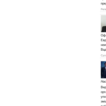
пре
Регі
Офи
Евр
неи
Ва
Сусп
Нас
Вер
орг
упо
змі