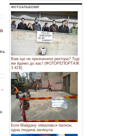
ФОТОАЛЬБОМИ
на
ись
Вам ще не призначили ректора? Тоді
ми йдемо до вас! (ФОТОРЕПОРТАЖ
З КПІ)
 -
ро
Біля Майдану обвалився балкон,
одна людина загинула