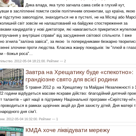
Дика влада, яка тупо загнала сама себе в глухий кут,
увши в засліпленні помсти своїм політичним опонентам, що країна, якою
и підступно заволоділи, знаходиться не в пустелі, не на Місяці або Марсі
колишній світ зовсім не налаштований на байдуже спостереження за
івками кандидатів у нові диктатори, які намагаються прикритися жупелом
втручання у внутрішні справи" від засудження світової спільноти. І вже
но згнила "залізна завіса", за якою їх попередниками безкарно творилис
зенні злочини проти людства. Класика жанру покидьків: їм "плюй в глаза
ни - божья роса"...
ільство. 2012-05-04 18:21:00. Рейтинг — 2
Завтра на Хрещатику буде «спекотно»:
грандіозне свято для всієї родини
5 травня 2012 р. на Хрещатику та Майдані Незалежності з 
22 години відбудеться масове яскраве дійство: благодійний дитячий прое
іт талантів – цвіт нації в підтримку Національної програми «Сирітству-ні!»
 проводиться в рамках щорічних акцій до Дня захисту дітей, Дня матері т
народного дня сім’ї.
они. 2012-05-04 16:32:00. Рейтинг — 1
КМДА хоче ліквідувати мережу