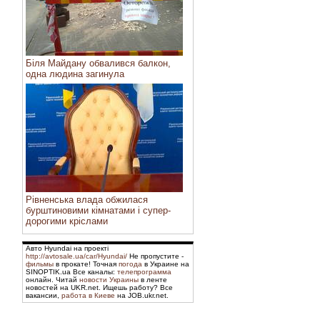
Біля Майдану обвалився балкон,
одна людина загинула
Рівненська влада обжилася
бурштиновими кімнатами і супер-
дорогими кріслами
Авто Hyundai на проекті
http://avtosale.ua/car/Hyundai/
Не пропустите -
фильмы
в прокате! Точная
погода
в Украине на
SINOPTIK.ua Все каналы:
телепрограмма
онлайн. Читай
новости Украины
в ленте
новостей на UKR.net. Ищешь работу? Все
вакансии,
работа в Киеве
на JOB.ukr.net.