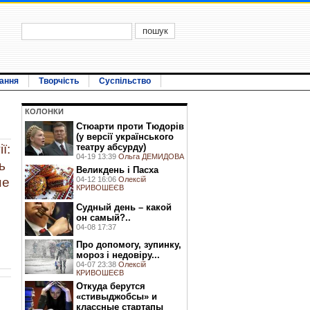
ання
Творчість
Суспільство
КОЛОНКИ
Стюарти проти Тюдорів
(у версії українського
театру абсурду)
ї:
04-19 13:39
Ольга ДЕМИДОВА
ь
Великдень і Пасха
04-12 16:06
Олексій
не
КРИВОШЕЄВ
Судный день – какой
он самый?..
04-08 17:37
Про допомогу, зупинку,
мороз і недовіру...
04-07 23:38
Олексій
КРИВОШЕЄВ
Откуда берутся
«стивыджобсы» и
классные стартапы