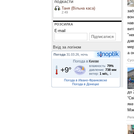
ПОДКАСТИ
Таня (Вільна каса)
заб
2:49
вон
нав
РОЗСИЛКА
вит
E-mail
"не
дав
мер
Вхiд за логiном
а о
Погода
31.03.26, ночь
Сусп
Погода в
Киеве
влажность:
79%
+9°
давление:
738 мм
ветер:
1 м/с,
Погода в Ивано-Франковске
Погода в Донецке
до 
“Св
яке
Між
Регі