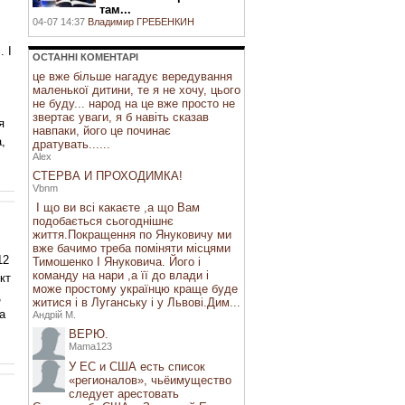
там...
04-07 14:37
Владимир ГРЕБЕНКИН
. І
ОСТАННI КОМЕНТАРI
це вже більше нагадує вередування
маленької дитини, те я не хочу, цього
не буду... народ на це вже просто не
звертає уваги, я б навіть сказав
я
навпаки, його це починає
,
дратувать......
Alex
СТЕРВА И ПРОХОДИМКА!
Vbnm
І що ви всі какаєте ,а що Вам
подобається сьогоднішнє
життя.Покращення по Януковичу ми
вже бачимо треба поміняти місцями
12
Тимошенко І Януковича. Його і
команду на нари ,а її до влади і
кт
може простому українцю краще буде
,
житися і в Луганську і у Львові.Дим...
а
Андрій М.
ВЕРЮ.
Mama123
У ЕС и США есть список
«регионалов», чьёимущество
следует арестовать