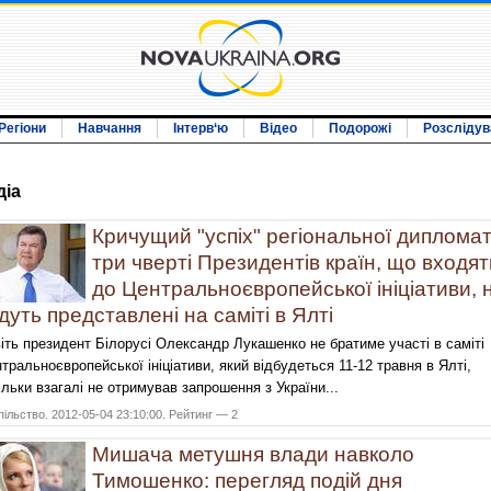
Регіони
Навчання
Інтерв‘ю
Відео
Подорожі
Розслідув
дiа
Кричущий "успіх" регіональної дипломаті
три чверті Президентів країн, що входят
до Центральноєвропейської ініціативи, 
дуть представлені на саміті в Ялті
іть президент Білорусі Олександр Лукашенко не братиме участі в саміті
тральноєвропейської ініціативи, який відбудеться 11-12 травня в Ялті,
ільки взагалі не отримував запрошення з України...
ільство. 2012-05-04 23:10:00. Рейтинг — 2
Мишача метушня влади навколо
Тимошенко: перегляд подій дня