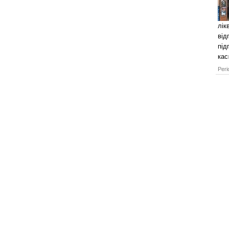
лік
від
під
кас
Регі