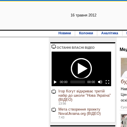
16 травня 2012
Новини
Колонки
Аналітика
ОСТАННI ВЛАСНI ВIДЕО
Ме
бу
00:00
00:00
Нав
Ігор Когут відкриває третій
Цен
набір до школи "Нова Україна"
(ВІДЕО)
оск
13:56
Сусп
Мета створення проекту
NovaUkraina.org (ВІДЕО)
7:43