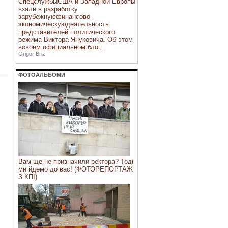
СпецслужбыСША и Западной Европы
взяли в разработку
зарубежнуюфинансово-
экономическуюдеятельность
представителей политического
режима Виктора Януковича. Об этом
всвоём официальном блог...
Grigor Briz
ФОТОАЛЬБОМИ
Вам ще не призначили ректора? Тоді
ми йдемо до вас! (ФОТОРЕПОРТАЖ
З КПІ)